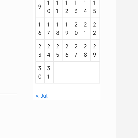
1
1
1
1
1
1
9
0
1
2
3
4
5
1
1
1
1
2
2
2
6
7
8
9
0
1
2
2
2
2
2
2
2
2
3
4
5
6
7
8
9
3
3
0
1
« Jul