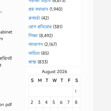
পরীক্ষা প্রস্তুতি
(6,673)
প্রশ্ন সমাধান
(1,940)
ম-
রূপচর্চা
(42)
রোগ প্রতিরোধ
(381)
abinet
শিক্ষা
(8,492)
um
সাজেশন
(2,167)
সাহিত্য
(85)
কেবিনেট
স্বাস্থ্য
(833)
র
August 2026
S
M
T
W
T
F
S
1
2
3
4
5
6
7
8
on pdf