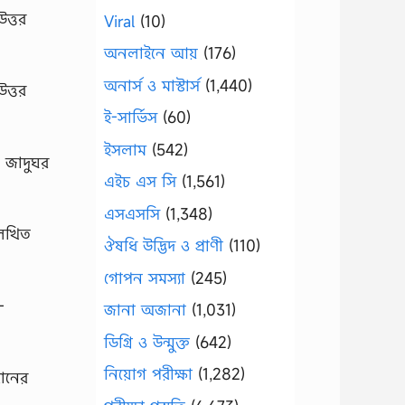
ত্তর
Viral
(10)
অনলাইনে আয়
(176)
অনার্স ও মাস্টার্স
(1,440)
ত্তর
ই-সার্ভিস
(60)
ইসলাম
(542)
া জাদুঘর
এইচ এস সি
(1,561)
এসএসসি
(1,348)
লিখিত
ঔষধি উদ্ভিদ ও প্রাণী
(110)
গোপন সমস্যা
(245)
-
জানা অজানা
(1,031)
ডিগ্রি ও উন্মুক্ত
(642)
নিয়োগ পরীক্ষা
(1,282)
ধানের