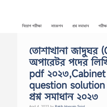
Skip
to
content
নিয়োগ পরীক্ষা
সাজেশন
প্রশ্ন সমাধান
পরীক্ষা
তোশাখানা জাদুঘর (Ca
অপারেটর পদের লিখিত 
pdf ২০২৩,Cabinet
question solution
প্রশ্ন সমাধান ২০২৩
April 4, 2023
by
Rakib Hossain Sojol