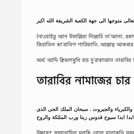
الى متوجها الى جهة الكعبة الشريفة الله اكبر
(নাওয়াইতু আন উসাল্লিয়া লিল্লাহি তা’আলা, রকা
জিহাতিল কা’বাতিশ শারিফাতি, আল্লাহু আকবার
অর্থ: আমি ক্বিবলামুখি হয়ে দু’রাকাআত তারাবিহ স
তারাবির নামাজের চার
الكبرياء والجبروت . سبحان الملك الحى الذى
 ابدا ابدا سبوح قدوس ربنا ورب الملئكة والروح
উচ্চারণ: সুব্হানাযিল মুলকি ওয়াল মালাকুতি স