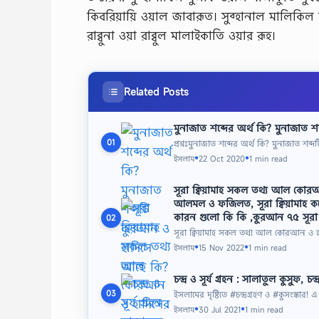
কিবরিয়ায়ি ওয়াল জাবারূত। সুব্হানাল মালিকিল হায়
রাব্বুনা ওয়া রাব্বুল মালাইকাতি ওয়ার রূহ।
Related Posts
মুনাজাত শব্দের অর্থ কি? মুনাজাত 
প্রশ্নঃমুনাজাত শব্দের অর্থ কি? মুনাজাত শ
01
ইসলাম
22 Oct 2020
1 min read
●
●
সূরা ক্বিয়ামাহ সকল তথ্য আল কোর
আলমল ও ফজিলত, সূরা ক্বিয়ামাহ 
কারন গুলো কি কি ,কুরআন ৭৫ সূরা 
02
সূরা ক্বিয়ামাহ সকল তথ্য আল কোরআন ও
ইসলাম
15 Nov 2022
1 min read
●
●
চন্দ্র ও সূর্য গ্রহন : সালাতুল কুসুফ, চন
ইসলামের দৃষ্টিতে #চন্দ্রগ্রহণ ও #কুসংস্কার!
03
ইসলাম
30 Jul 2021
1 min read
●
●