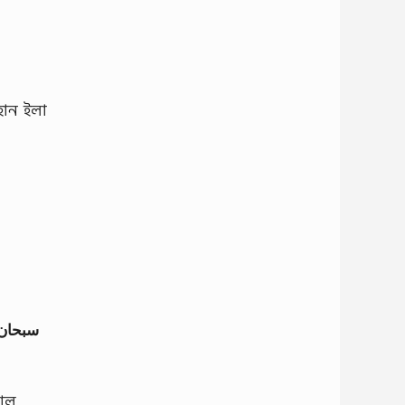
িহান ইলা
سبحان 
়াল