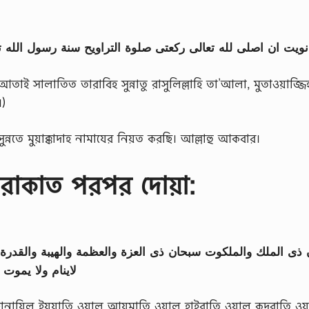
نويت ان اصلى لله تعالى ركعتى صلوة التراويح سنة رسول الله تع
আতাই সালাতিত তারাবিহ সুন্নাতু রাসুলিল্লাহি তা’আলা, মুতাওয়াজ্জ
।)
ুন্নতে মুয়াক্কাদাহ নামাযের নিয়ত করছি। আল্লাহু আকবার।
 রাকাত পরপর দোয়া:
ذى الملك والملكوت سبحان ذى العزة والعظمة والهيبة والقدرة و
لاينام ولا يموت
ুবহানাযিল ইযযাতি ওয়াল আযমাতি ওয়াল হাইবাতি ওয়াল কুদরাতি ওয