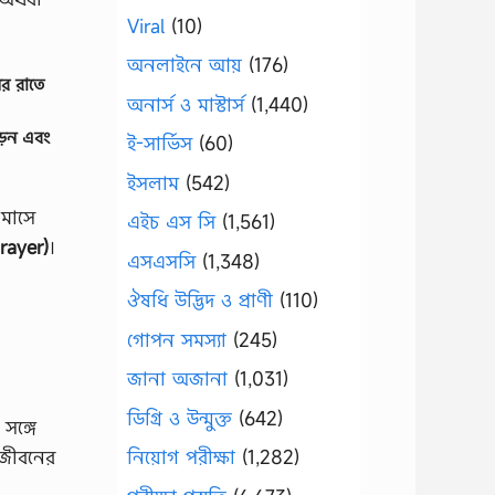
Viral
(10)
অনলাইনে আয়
(176)
ের রাতে
অনার্স ও মাস্টার্স
(1,440)
ড়েন এবং
ই-সার্ভিস
(60)
ইসলাম
(542)
 মাসে
এইচ এস সি
(1,561)
rayer)
।
এসএসসি
(1,348)
ঔষধি উদ্ভিদ ও প্রাণী
(110)
গোপন সমস্যা
(245)
জানা অজানা
(1,031)
ডিগ্রি ও উন্মুক্ত
(642)
সঙ্গে
নিয়োগ পরীক্ষা
(1,282)
 জীবনের