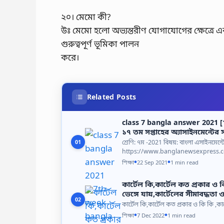
২০। মেমো কী?
উঃ মেমো হলো অভ্যন্তরীণ যোগাযোগের ক্ষেত্রে একট
গুরুত্বপূর্ণ ভূমিকা পালন
করে।
Related Posts
class 7 bangla answer 2021 [1
১৭ তম সপ্তাহের অ্যাসাইনমেন্টের
শ্রেণি: ৭ম -2021 বিষয়: বাংলা এসাইনমেন্
01
https://www.banglanewsexpress.
শিক্ষা
22 Sep 2021
1 min read
●
●
কার্টেল কি,কার্টেল কত প্রকার ও ক
ভেঙ্গে যায়,কার্টেলের সীমাবদ্ধতা 
02
কার্টেল কি,কার্টেল কত প্রকার ও কি কি ,কার
শিক্ষা
7 Dec 2022
1 min read
●
●