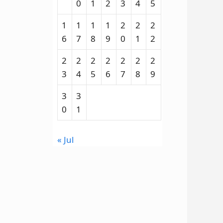
0
1
2
3
4
5
1
1
1
1
2
2
2
6
7
8
9
0
1
2
2
2
2
2
2
2
2
3
4
5
6
7
8
9
3
3
0
1
« Jul