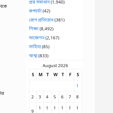
প্রশ্ন সমাধান
(1,940)
ানকে
রূপচর্চা
(42)
রোগ প্রতিরোধ
(381)
শিক্ষা
(8,492)
সাজেশন
(2,167)
সাহিত্য
(85)
স্বাস্থ্য
(833)
August 2026
S
M
T
W
T
F
S
1
দির
2
3
4
5
6
7
8
1
1
1
1
1
1
9