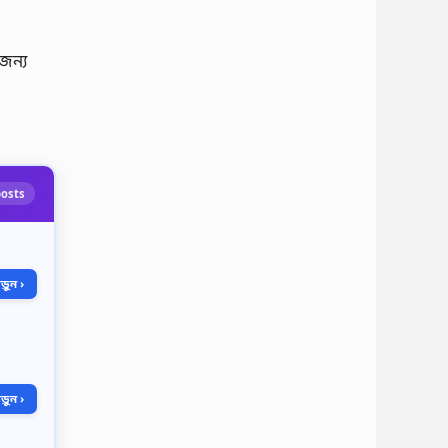
জন্য
posts
ুন ›
ুন ›