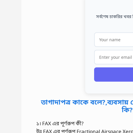
সর্বশেষ চাকরির খবর 
তাগাদাপত্র কাকে বলে?,ব্যবসায়
কি?
১। FAX এর পূর্ণরূপ কী?
উঃ FAX এর পূর্ণরূপ Fractional Airspace Xer