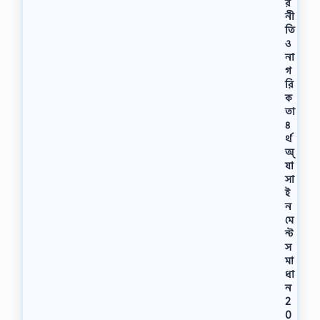
র
নী
তি
ও
না
গ
রি
ক
তা
৪
র্থ
অ্
যা
সা
ই
ন
মে
ন্ট
স
মা
ধা
ন
2
0