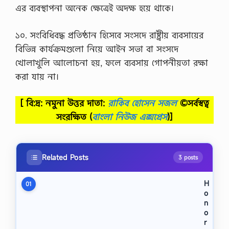
এর ব্যবস্থাপনা অনেক ক্ষেত্রেই অদক্ষ হয়ে থাকে।
১০. সংবিধিবদ্ধ প্রতিষ্ঠান হিসেবে সংসদে রাষ্ট্রীয় ব্যবসায়ের
বিভিন্ন কার্যক্রমগুলো নিয়ে আইন সভা বা সংসদে
খোলাখুলি আলোচনা হয়, ফলে ব্যবসায় গোপনীয়তা রক্ষা
করা যায় না।
[ বি:দ্র: নমুনা উত্তর দাতা:
রাকিব হোসেন সজল
©সর্বস্বত্ব
সংরক্ষিত
(
বাংলা নিউজ এক্সপ্রেস
)]
Related Posts
3 posts
H
01
o
n
o
r