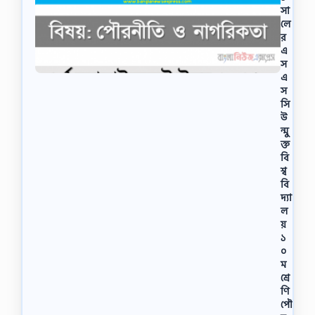
সা
লে
র
এ
স
এ
স
সি
উ
ন্মু
ক্ত
বি
শ্ব
বি
দ্যা
ল
য়
১
০
ম
শ্রে
ণি
পৌ