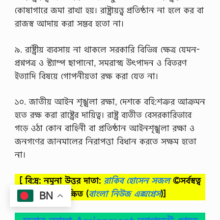
কোষাগারে জমা রাখা হয়। রাষ্ট্রায়ত্ত্ব প্রতিষ্ঠান না হলে কর বা
রাজস্ব আদায় করা সম্ভব হতো না।
৯. রাষ্ট্রীয় ব্যবসায় না থাকলে সরকারি বিভিন্ন ক্ষেত্র যেমন-
প্রশ্নপত্র ও স্ট্যাম্প ছাপানো, সমরাস্ত্র উৎপাদন ও বিতরণ
ইত্যাদি বিষয়ে গোপনীয়তা রক্ষ করা যেত না।
১০. জাতীয় আইন শৃঙ্খলা রক্ষা, দেশকে বহি:শত্রুর আক্রমন
হতে রক্ষ করা রাষ্ট্রের দায়িত্ব। রাষ্ট্র ব্যতীত বেসরকারিভাবে
গড়ে ওঠা কোন বাহিনী বা প্রতিষ্ঠান আইনশৃঙ্খলা রক্ষা ও
জনগণের জানমালের নিরাপত্তা বিধান করতে সক্ষম হতো
না।
[ বি:দ্র: নমুনা উত্তর দাতা:
রাকিব হোসেন সজল
©সর্বস্বত্ব
সংরক্ষিত
(
বাংলা নিউজ এক্সপ্রেস
)]
BN