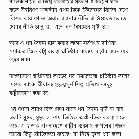
মালিকানায়ই এ বিশ্বে ব্যবসায়ের প্রচলন ও উন্নয়ন ঘটে।
পৌ
ফলে উনবিংশ শতাব্দীর প্রথম দিকে ইউরোপের বিভিন্ন দেশে
র
নী
বিশেষ করে ফ্রান্সে অবাধ ব্যবসায় নীতি বা ইচ্ছেমত চলতে
তি
দেয়ার নীতি চালু হয়। এতে ধন বৈষম্যের সৃষ্টি হয়।
ও
না
গ
আর এ ধন বৈষম্য হ্রাস করার লক্ষ্যে সর্বপ্রথম রাশিয়া
রি
সমাজতান্ত্রিক রাষ্ট্র ব্যবস্থা প্রতিষ্ঠার মাধ্যমে রাষ্ট্রীয় ব্যবসায়ের
ক
তা
উদ্ভব ঘটে।
এ
সা
ই
বাংলাদেশে স্বাধীনতা লাভের পর সমাজতন্ত্র প্রতিষ্ঠার লক্ষ্যে
ন
দেশের ব্যাংক, বীমাসহ গুরুত্বপূর্ণ শিল্প প্রতিষ্ঠানসমূহ
মে
ন্টে
রাষ্ট্রীয়করণ করা হয়।
রে
র
উ
এর প্রধান কারণ ছিল দেশে যাতে ধন বৈষম্য সৃষ্টি না হয়ে
ত্ত
একটি সুষম, সুদৃঢ় ও ন্যায় ভিত্তিক অর্থনৈতিক ব্যবস্থা গড়ে
র
2
উঠে। এ ছাড়াও বাংলাদেশে রাষ্ট্রীয় ব্যবসায় স্থাপনের পিছনে
0
আরো কিছু যৌক্তিকতা রয়েছে- যা নিম্নে তুলে ধরা হলো:
2