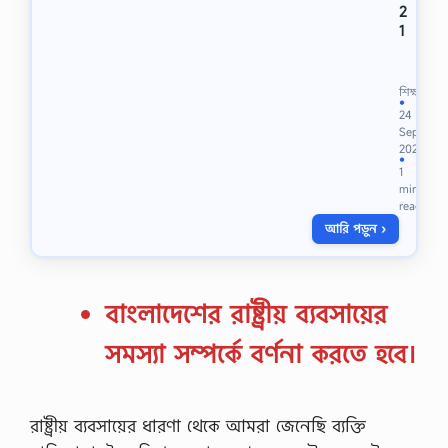
2
1
শ্রে
ণি
:
শিক্ষা
১
●
24
০
Sep
ম
2021
/
●
1
s
min
s
read
c
আরি পড়ুন ›
/
উ
ন্মু
ক্ত
-
বাংলাদেশের রাষ্ট্রীয় ব্যবসায়ের
2
0
সমস্যা সম্পর্কে বর্ণনা করতে হবে।
2
1
বি
ষ
রাষ্ট্রীয় ব্যবসায়ের ধারণা থেকে আমরা জেনেছি ব্যক্তি
য়
: