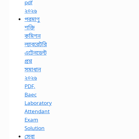
pdf
২০২৬
পরমাণু
শক্তি
কমিশন
ল্যাবরেটরি
এটেনডেন্ট
প্রশ্ন
সমাধান
২০২৬
PDF,
Baec
Laboratory
Attendant
Exam
Solution
সেবা