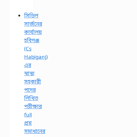
সিভিল
সার্জনের
কার্যালয়
হবিগঞ্জ
(Cs
Habiganj)
এর
স্বাস্থ্য
সহকারী
পদের
লিখিত
পরীক্ষার
full
প্রশ্ন
সমাধানের