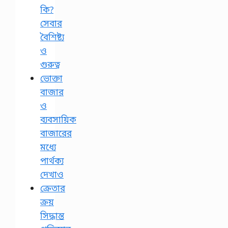
কি?
সেবার
বৈশিষ্ট্য
ও
গুরুত্ব
ভোক্তা
বাজার
ও
ব্যবসায়িক
বাজারের
মধ্যে
পার্থক্য
দেখাও
ক্রেতার
ক্রয়
সিদ্ধান্ত