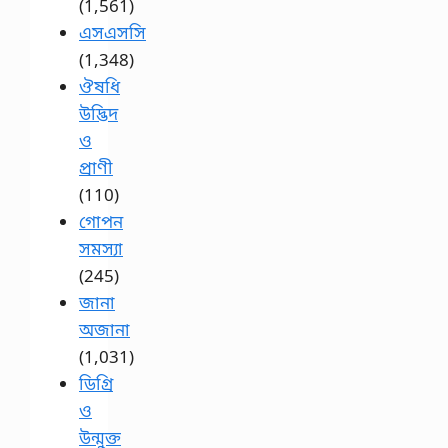
(1,561)
এসএসসি
(1,348)
ঔষধি
উদ্ভিদ
ও
প্রাণী
(110)
গোপন
সমস্যা
(245)
জানা
অজানা
(1,031)
ডিগ্রি
ও
উন্মুক্ত