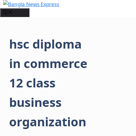
Skip
to
Menu
content
hsc diploma
in commerce
12 class
business
organization