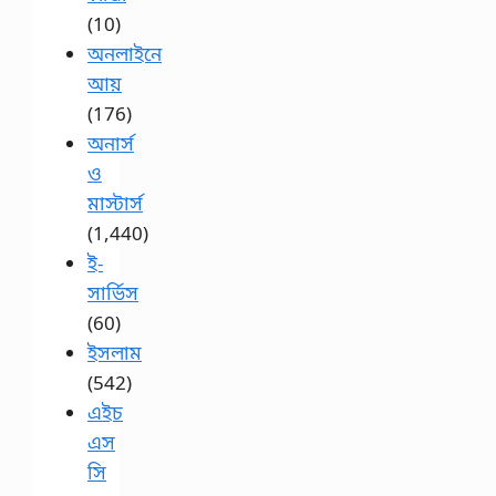
(10)
অনলাইনে
আয়
(176)
অনার্স
ও
মাস্টার্স
(1,440)
ই-
সার্ভিস
(60)
ইসলাম
(542)
এইচ
এস
সি