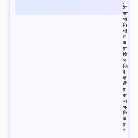
,
ঠা
ন্ডা
পা
নি
পা
ন
ক
রা
কি
স
ত্যি
ই
হা
র্টে
র
জ
ন্য
ক্ষ
তি
ক
র
?
স