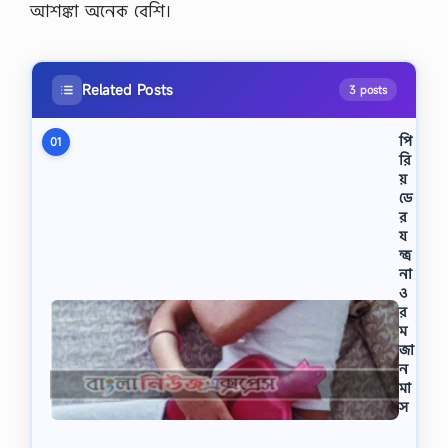
আশঙ্কা অনেক বেশি।
Related Posts
3 posts
পি
01
রি
য়
ডে
র
য
ন্ত্র
না
ও
র
ম
জা
ন
মা
স
পি
রি