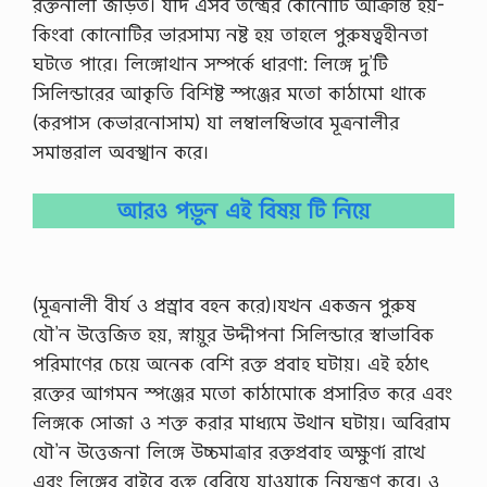
রক্তনালী জড়িত। যদি এসব তন্ত্রের কোনোটি আক্রান্ত হয়­
কিংবা কোনোটির ভারসাম্য নষ্ট হয়­ তাহলে পুরুষত্বহীনতা
ঘটতে পারে। লিঙ্গোথান সম্পর্কে ধারণা: লিঙ্গে দু’টি
সিলিন্ডারের আকৃতি বিশিষ্ট স্পঞ্জের মতো কাঠামো থাকে
(করপাস কেভারনোসাম) যা লম্বালম্বিভাবে মূত্রনালীর
সমান্তরাল অবস্খান করে।
আরও পড়ুন এই বিষয় টি নিয়ে
(মূত্রনালী বীর্য ও প্রস্র্রাব বহন করে)।যখন একজন পুরুষ
যৌ’ন উত্তেজিত হয়, স্নায়ুর উদ্দীপনা সিলিন্ডারে স্বাভাবিক
পরিমাণের চেয়ে অনেক বেশি রক্ত প্রবাহ ঘটায়। এই হঠাৎ
রক্তের আগমন স্পঞ্জের মতো কাঠামোকে প্রসারিত করে এবং
লিঙ্গকে সোজা ও শক্ত করার মাধ্যমে উথান ঘটায়। অবিরাম
যৌ’ন উত্তেজনা লিঙ্গে উচ্চমাত্রার রক্তপ্রবাহ অক্ষুণí রাখে
এবং লিঙ্গের বাইরে রক্ত বেরিয়ে যাওয়াকে নিয়ন্ত্রণ করে। ও