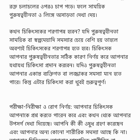
ভা
রক্ত চলাচলের ওপরও চাপ পড়ে। ফলে সাময়িক
গ
পুরুষত্বহীনতা ও লিঙ্গে অসাড়তা দেখা দেয়।
স
ম
য়ে
কখন চিকিৎসকের শরণাপন্ন হবেন? যদি পুরুষত্বহীনতা
ই
সাময়িক বা স্বল্পমেয়াদি সমস্যার চেয়ে বেশি হয় তাহলে
স
ত
অবশ্যই চিকিৎসকের শরণাপন্ন হতে হবে। চিকিৎসক
র্ক
আপনার পুরুষত্বহীনতার সঠিক কারণ নির্ণয় করে আপনার
ক
রা
যথাযথ চিকিৎসা প্রদান করবেন। যদিও পুরুষত্বহীনতা
হ
আপনার একান্ত ব্যক্তিগত বা লজ্জাকর সমস্যা মনে হতে
য়
।
পারে। কিন্তু এটার চিকিৎসা করা খুবই গুরুত্বপূর্ণ।
…
পরীক্ষা-নিরীক্ষা ও রোগ নির্ণয়: আপনার চিকিৎসক
আপনাকে প্রশ্ন করতে পারেন কবে এবং কখন থেকে আপনার
উপসর্গ দেখা দিয়েছে। আপনি কী কী ওষুধ গ্রহণ করেছেন
এবং আপনার অন্য কোনো শারীরিক সমস্যা আছে কি না।