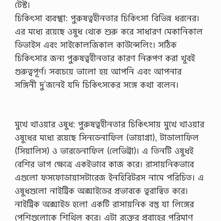
টেস্ট।
চিকিৎসা ব্যবস্খা: পুরুষত্বহীনতার চিকিৎসা বিভিন্ন ধরনের।
এর মধ্যে রয়েছে ওষুধ থেকে শুরু করে সাধারণ মেকানিকাল
ডিভাইস এবং সাইকোলজিকাল কাউন্সেলিং। সঠিক
চিকিৎসার জন্য পুরুষত্বহীনতার কারণ নিরূপণ করা খুবই
গুরুত্বপূর্ণ। সবচেয়ে ভালো হয় আপনি এবং আপনার
সঙ্গিনী­ দু’জনেই যদি চিকিৎসকের সঙ্গে কথা বলেন।
মুখে খাওয়ার ওষুধ: পুরুষত্বহীনতার চিকিৎসায় মুখে খাওয়ার
ওষুধের মধ্যে রয়েছে সিনডেনাফিল (ভায়াগ্রা), টাডালাফিল
(সিয়ালিস) ও ভারডেনাফিল (লেভিট্রা)। এ তিনটি ওষুধই
বেশির ভাগ ক্ষেত্রে একইভাবে কাজ করে। রাসায়নিকভাবে
এগুলো ফসফোডায়াসটারেজ ইনহিবিটরস নামে পরিচিত। এ
ওষুধগুলো নাইট্রিক অক্সাইডের প্রভাবকে ত্বরান্বিত করে।
নাইট্রিক অক্সাইড হলো একটি রাসায়নিক বস্তু যা লিঙ্গের
পেশিগুলোকে শিথিল করে। এটা রক্তের প্রবাহের পরিমাণ