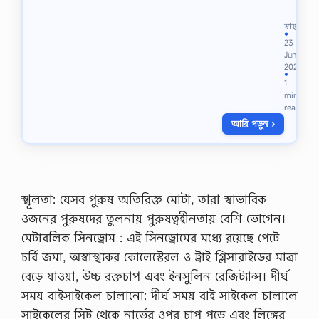
রা
স
স্বাস্থ্য
রি
●
23
ফ্রি
Jun
জ
2024
থে
●
1
কে
min
ঠা
read
ন্ডা
আরি পড়ুন ›
পা
নি
পা
ন
ক
রা
স্খূলতা: যেসব পুরুষ অতিরিক্ত মোটা, তারা স্বাভাবিক
র
ক্ষে
ওজনের পুরুষদের তুলনায় পুরুষত্বহীনতায় বেশি ভোগেন।
ত্রে
মেটাবলিক সিনড্রোম : এই সিনড্রোমের মধ্যে রয়েছে পেটে
আ
মা
চর্বি জমা, অস্বাস্খ্যকর কোলেস্টেরল ও ট্রাই গ্লিসারাইডের মাত্রা
দে
বেড়ে যাওয়া, উচ্চ রক্তচাপ এবং ইনসুলিন রেজিট্যান্স। দীর্ঘ
র
বে
সময় বাইসাইকেল চালানো: দীর্ঘ সময় বাই সাইকেল চালালে
শি
সাইকেলের সিট থেকে নার্ভের ওপর চাপ পড়ে এবং লিঙ্গের
র