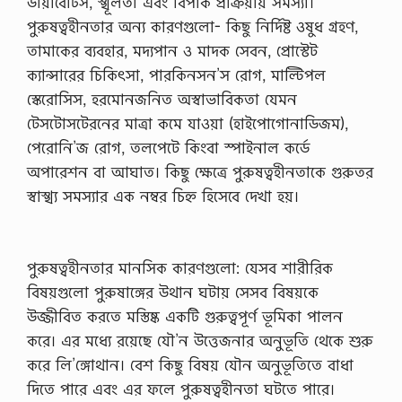
ডায়াবেটিস, স্খূলতা এবং বিপাক প্রক্রিয়ায় সমস্যা।
পুরুষত্বহীনতার অন্য কারণগুলো- কিছু নির্দিষ্ট ওষুধ গ্রহণ,
তামাকের ব্যবহার, মদ্যপান ও মাদক সেবন, প্রোস্টেট
ক্যান্সারের চিকিৎসা, পারকিনসন’স রোগ, মাল্টিপল
স্কেরোসিস, হরমোনজনিত অস্বাভাবিকতা যেমন
টেসটোসটেরনের মাত্রা কমে যাওয়া (হাইপোগোনাডিজম),
পেরোনি’জ রোগ, তলপেটে কিংবা স্পাইনাল কর্ডে
অপারেশন বা আঘাত। কিছু ক্ষেত্রে পুরুষত্বহীনতাকে গুরুতর
স্বাস্খ্য সমস্যার এক নম্বর চিহ্ন হিসেবে দেখা হয়।
পুরুষত্বহীনতার মানসিক কারণগুলো: যেসব শারীরিক
বিষয়গুলো পুরুষাঙ্গের উথান ঘটায় সেসব বিষয়কে
উজ্জীবিত করতে মস্তিষ্ক একটি গুরুত্বপূর্ণ ভূমিকা পালন
করে। এর মধ্যে রয়েছে যৌ’ন উত্তেজনার অনুভূতি থেকে শুরু
করে লি’ঙ্গোথান। বেশ কিছু বিষয় যৌন অনুভূতিতে বাধা
দিতে পারে এবং এর ফলে­ পুরুষত্বহীনতা ঘটতে পারে।