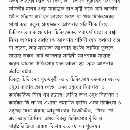
উভয় কারণেই হোক না কেন, তা একজন পুরুষের­ এবং তার
সঙ্গিনীর মনের ওপর মারাত্মক চাপ সৃষ্টি করে। যদি আপনি
যৌ’ন স’ঙ্গমে ব্যর্থ হন তাহলে ভেঙে না পড়ে চিকিৎসকের
সাথে কথা বলুন, প্রয়োজনে আপনার সঙ্গিনীকে নিয়ে
চিকিৎসকের কাছে যান, চিকিৎসকের পরামর্শ মতো ব্যবস্খা
নিন। আপনার ব্যর্থতাকে আপনার সঙ্গিনী যেন কখনো ব্যঙ্গ
না করেন, তার সহায়তা আপনার ব্যর্থতা কাটিয়ে তুলতে
সাহায্য করবে। যদি আপনার সঙ্গিনী আপনাকে সাহায্য
করেন তাহলে চিকিৎসার ফল ভালো হয়। দ্রুত আপনার
উন্নতি ঘটবে।
বিকল্প চিকিৎসা: পুরুষত্বহীনতার চিকিৎসায় বর্তমানে অনেক
ওষুধে বাজার ছেয়ে গেছে। এসব ওষুধের নিরাপত্তা ও
কার্যকারিতা নিয়ে প্রশ্ন রয়েছে। বেশির ভাগ ওষুধ নিরাপদ ও
কার্যকর কি না তা এখনো প্রমাণিত হয়নি। এসব চিকিৎসা ও
ওষুধের মধ্যে রয়েছে­ আকুপাংচার,­ ডিএইচইএ, ­ গিংক গো,
এল-আর জিনিন, এসব বিকল্প চিকিৎসার ঝুঁকি ও
পার্শ্বপ্রতিক্রিয়া রয়েছে­ বিশেষ করে যে সব পুরুষের