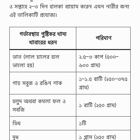
ও সপ্তাহে ২–৩ দিন হালকা ব্যায়াম করেন এমন নারীর জন্য
এই তালিকাটি প্রযোজ্য।
গর্ভাবস্থায় পুষ্টিকর খাদ্য
পরিমাণ
খাবারের ধরন
ভাত (লাল চালের হলে
২.৫–৩ কাপ (৫০০–
ভালো হয়)
৬০০ গ্রাম)
১–১.৫ বাটি (২৫০–৩৭৫
গাঢ় সবুজ ও রঙিন শাক
গ্রাম)
হলুদ অথবা কমলা ফল ও
১ বাটি (২৫০ গ্রাম)
সবজি
ডিম
১টি
দুধ
১ গ্লাস (২৫০ গ্রাম)