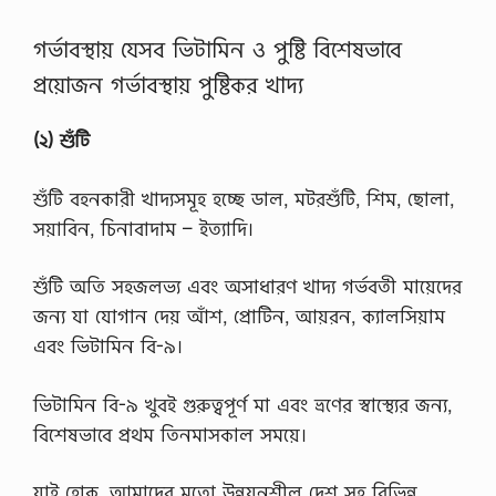
গর্ভাবস্থায় যেসব ভিটামিন ও পুষ্টি বিশেষভাবে
প্রয়োজন গর্ভাবস্থায় পুষ্টিকর খাদ্য
(২) শুঁটি
শুঁটি বহনকারী খাদ্যসমূহ হচ্ছে ডাল, মটরশুঁটি, শিম, ছোলা,
সয়াবিন, চিনাবাদাম – ইত্যাদি।
শুঁটি অতি সহজলভ্য এবং অসাধারণ খাদ্য গর্ভবতী মায়েদের
জন্য যা যোগান দেয় আঁশ, প্রোটিন, আয়রন, ক্যালসিয়াম
এবং ভিটামিন বি-৯।
ভিটামিন বি-৯ খুবই গুরুত্বপূর্ণ মা এবং ভ্রণের স্বাস্থ্যের জন্য,
বিশেষভাবে প্রথম তিনমাসকাল সময়ে।
যাই হোক, আমাদের মতো উন্নয়নশীল দেশ সহ বিভিন্ন