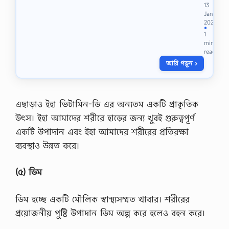
হ
13
স্ত
Jan
মৈ
2021
থু
●
1
নে
min
র
read
জ
আরি পড়ুন ›
ড়ি
ত
হ
য়ে
প
এছাড়াও ইহা ভিটামিন-ডি এর অন্যতম একটি প্রাকৃতিক
ড়ে
উৎস। ইহা আমাদের শরীরে হাড়ের জন্য খুবই গুরুত্বপূর্ণ
এ
ক
একটি উপাদান এবং ইহা আমাদের শরীরের প্রতিরক্ষা
জ
ব্যবস্থাও উন্নত করে।
ন
ছে
লে
(৫) ডিম
অ
থ
বা
ডিম হচ্ছে একটি মৌলিক স্বাস্থ্যসম্মত খাবার। শরীরের
মে
প্রয়োজনীয় পুষ্টি উপাদান ডিম অল্প করে হলেও বহন করে।
য়ে
|