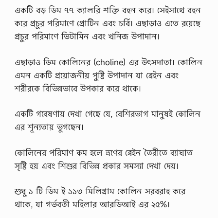
প্র
একটি বড় ডিম ৭৭ ক্যালরি শক্তি বহন করে। সেইসাথে বহন
থ
মে
করে প্রচুর পরিমাণে প্রোটিন এবং চর্বি। এছাড়াও এতে রয়েছে
কো
প্রচুর পরিমাণে ভিটামিন এবং খনিজ উপাদান।
ন
ব
ন্ধু
এছাড়াও ডিম কোলিনের (choline) এর উৎসদাতা। কোলিন
দ্বা
রা
এমন একটি প্রয়োজনীয় পুষ্টি উপাদান যা ব্রেইন এবং
অ
শরীরকে বিভিন্নভাবে উপকার করে থাকে।
ধি
কাং
শ
একটি গবেষণায় দেখা গেছে যে, বেশিরভাগ মানুষই কোলিন
…
এর শূন্যতায় ভুগছেন।
কোলিনের পরিমাণ কম হলে ভ্রণের ব্রেইন তৈরীতে ব্যাঘাত
সৃষ্টি হয় এবং শিশুর বিভিন্ন প্রকার সমস্যা দেখা দেয়।
শুধু ১ টি ডিম ই ১১৩ মিলিগ্রাম কোলিন সরবরাহ করে
থাকে, যা গর্ভবতী মহিলার আরডিআই এর ২৫%।