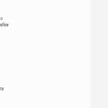
রও
প অধিক