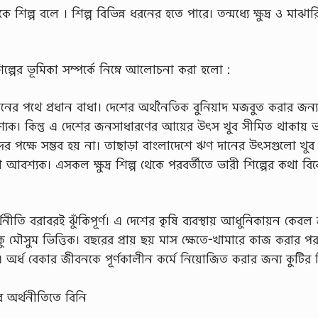
ে শিল্প বলে । শিল্প বিভিন্ন ধরনের হতে পারে। তন্মধ্যে ক্ষুদ্র ও মাঝারি
শিল্পের ভূমিকা সম্পর্কে নিম্নে আলোচনা করা হলো :
নের পথে প্রধান বাধা। দেশের অর্থনৈতিক বুনিয়াদ মজবুত করার জন্য 
 আবশ্যক। কিন্তু এ দেশের জনসাধারণের আয়ের উৎস খুব সীমিত থাকায় 
তাদের পক্ষে সম্ভব হয় না। তাছাড়া বাংলাদেশে ঋণ দানের উৎসগুলো খু
রানো আবশ্যক। এসকল ক্ষুদ্র শিল্প থেকে পরবর্তীতে ভারী শিল্পের কথা বি
নীতি বরাবরই ঝুঁকিপূর্ণ। এ দেশের কৃষি ব্যবস্থায় আধুনিকায়ন কেবল 
কু মৌসুম ভিত্তিক। বছরের প্রায় ছয় মাস ক্ষেতে-খামারে কাজ করার প
এ অর্ধ বেকার জীবনকে পূর্ণকালীন কর্মে নিয়োজিত করার জন্য কুটির শ
র অর্থনীতিতে বিনি