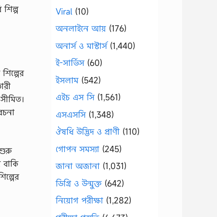
 শিল্প
Viral
(10)
অনলাইনে আয়
(176)
অনার্স ও মাস্টার্স
(1,440)
ই-সার্ভিস
(60)
শিল্পের
ইসলাম
(542)
ভারী
এইচ এস সি
(1,561)
ব সীমিত।
বেচনা
এসএসসি
(1,348)
ঔষধি উদ্ভিদ ও প্রাণী
(110)
গোপন সমস্যা
(245)
শুরু
র বাকি
জানা অজানা
(1,031)
িল্পের
ডিগ্রি ও উন্মুক্ত
(642)
নিয়োগ পরীক্ষা
(1,282)