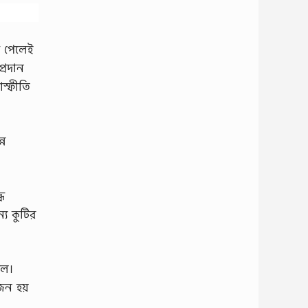
ি পেলেই
প্রদান
াস্ফীতি
্ন
্ধ
্য কুটির
রল।
জন হয়