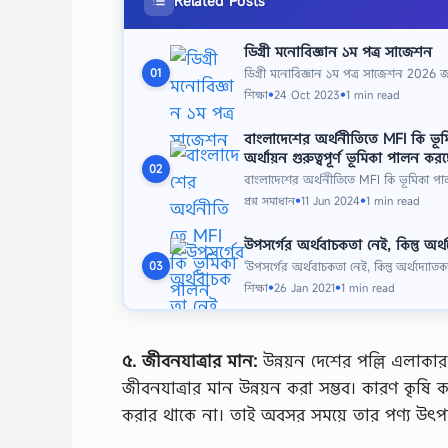
Related Posts
ডিগ্রী মনোবিজ্ঞান ১ম পত্র সাজেশন
ডিগ্রী মনোবিজ্ঞান ১ম পত্র সাজেশন 2026 জাত
01
শিক্ষা
24 Oct 2023
1 min read
●
●
বাংলাদেশের অর্থনীতিতে MFI কি ভূমিক
অর্থায়ন গুরুত্বপূর্ণ ভূমিকা পালন করছ
02
বাংলাদেশের অর্থনীতিতে MFI কি ভূমিকা পালন 
প্রশ্ন সমাধান
11 Jun 2024
1 min read
●
●
উপসর্গের অর্থবাচকতা নেই, কিন্তু অ
'উপসর্গের অর্থবাচকতা নেই, কিন্তু অর্থদ্
03
শিক্ষা
26 Jan 2021
1 min read
●
●
৫. জীবনযাত্রার মান:
উন্নয়ন দেশের পল্লি এলাকা
জীবনযাত্রার মান উন্নয়ন করা সম্ভব। কারণ কৃষি ক
করার থাকে না। তাই অবসর সময়ে তার পণ্য উৎপা