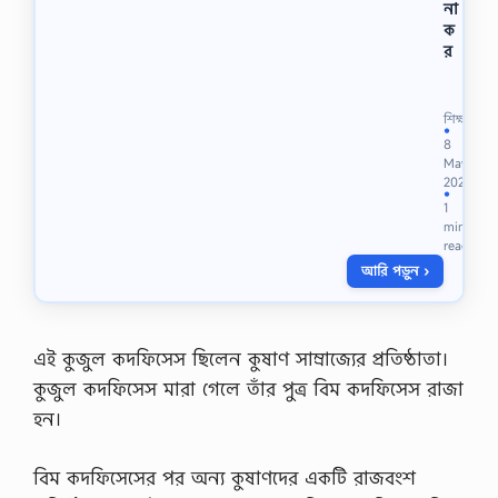
না
ক
র
জ্যা
মি
তি
শিক্ষা
কা
●
8
কে
May
ব
2023
লে
●
1
?
min
,
read
জ্যা
আরি পড়ুন ›
মি
তি
স্থা
ন
কা
এই কুজুল কদফিসেস ছিলেন কুষাণ সাম্রাজ্যের প্রতিষ্ঠাতা।
কে
কুজুল কদফিসেস মারা গেলে তাঁর পুত্র বিম কদফিসেস রাজা
ব
লে
হন।
?
,
বিম কদফিসেসের পর অন্য কুষাণদের একটি রাজবংশ
জ্যা
মি