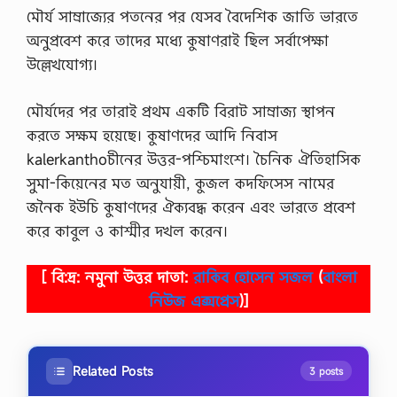
মৌর্য সাম্রাজ্যের পতনের পর যেসব বৈদেশিক জাতি ভারতে
অনুপ্রবেশ করে তাদের মধ্যে কুষাণরাই ছিল সর্বাপেক্ষা
উল্লেখযোগ্য।
মৌর্যদের পর তারাই প্রথম একটি বিরাট সাম্রাজ্য স্থাপন
করতে সক্ষম হয়েছে। কুষাণদের আদি নিবাস
kalerkanthoচীনের উত্তর-পশ্চিমাংশে। চৈনিক ঐতিহাসিক
সুমা-কিয়েনের মত অনুযায়ী, কুজল কদফিসেস নামের
জনৈক ইউচি কুষাণদের ঐক্যবদ্ধ করেন এবং ভারতে প্রবেশ
করে কাবুল ও কাশ্মীর দখল করেন।
[ বি:দ্র: নমুনা উত্তর দাতা:
রাকিব হোসেন সজল
(
বাংলা
নিউজ এক্সপ্রেস
)]
Related Posts
3 posts