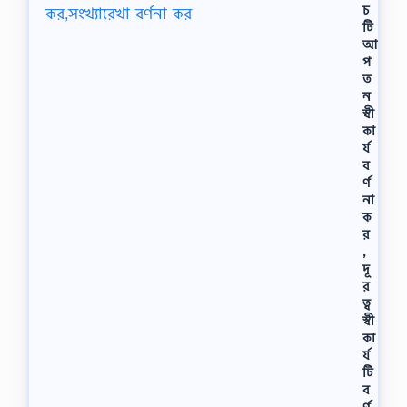
চ
টি
আ
প
ত
ন
স্বী
কা
র্য
ব
র্ণ
না
ক
র
,
দূ
র
ত্ব
স্বী
কা
র্য
টি
ব
র্ণ