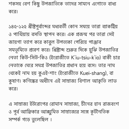
শকসহ বেশ কিছু উপজাতিকে তাদের সামনে এগোতে বাধ্য
করে।
১৪৫-১২৫ খ্রীষ্টপূর্বাব্দের মধ্যবর্তী কোন সময়ে তারা ব্যাকট্রিয়
ও পার্থিয়ায় বসতি স্থাপন করে। এক প্রজন্ম পর তারা সেই
জায়গা ত্যাগ করে কাবুল উপত্যকা পেরিয়ে পাঞ্জাব
সমভূমিতে প্রবেশ করে। খ্রিষ্টাব্দ শুরুর দিকে য়ুঝি উপজাতির
নেতা কিউ-সিউ-কিও (ইংরাজীতে K’iu-tsiu-k’io) বাকী চার
নেতাকে মেরে সমগ্র উপজাতির প্রধান হয়ে বসে। তার নাম
থেকেই নাম হয় কুএই-শাং (ইংরাজীতে Kuei-shang), বা
কুষাণ। কণিষ্কের অধীনে এই সাম্রাজ্য বিশাল আকৃতি লাভ
করে।
এ সাম্রাজ্য ইউরোপের রোমান সাম্রাজ্য, চীনের হান রাজবংশ
ও পূর্ব আফ্রিকার আক্সুমিত সাম্রাজ্যের সঙ্গে কূটনৈতিক
সম্পর্ক গড়ে তুলেছিল ।