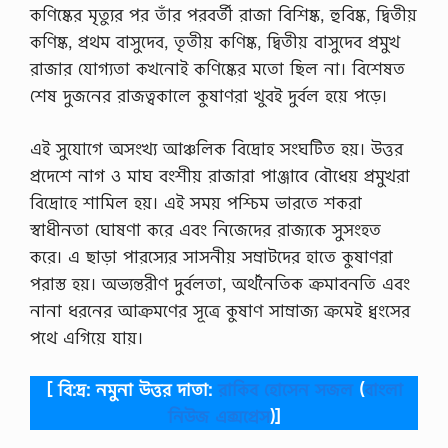
কণিষ্কের মৃত্যুর পর তাঁর পরবর্তী রাজা বিশিষ্ক, হুবিষ্ক, দ্বিতীয়
কণিষ্ক, প্রথম বাসুদেব, তৃতীয় কণিষ্ক, দ্বিতীয় বাসুদেব প্রমুখ
রাজার যোগ্যতা কখনোই কণিষ্কের মতো ছিল না। বিশেষত
শেষ দুজনের রাজত্বকালে কুষাণরা খুবই দুর্বল হয়ে পড়ে।
এই সুযোগে অসংখ্য আঞ্চলিক বিদ্রোহ সংঘটিত হয়। উত্তর
প্রদেশে নাগ ও মাঘ বংশীয় রাজারা পাঞ্জাবে বৌধেয় প্রমুখরা
বিদ্রোহে শামিল হয়। এই সময় পশ্চিম ভারতে শকরা
স্বাধীনতা ঘোষণা করে এবং নিজেদের রাজ্যকে সুসংহত
করে। এ ছাড়া পারস্যের সাসনীয় সম্রাটদের হাতে কুষাণরা
পরাস্ত হয়। অভ্যন্তরীণ দুর্বলতা, অর্থনৈতিক ক্রমাবনতি এবং
নানা ধরনের আক্রমণের সূত্রে কুষাণ সাম্রাজ্য ক্রমেই ধ্বংসের
পথে এগিয়ে যায়।
[ বি:দ্র: নমুনা উত্তর দাতা:
রাকিব হোসেন সজল
(
বাংলা
নিউজ এক্সপ্রেস
)]