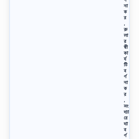
না
ক
র
,
রু
লা
র
স্বী
কা
র্য
টি
ব
র্ণ
না
ক
র
,
সং
খ্যা
রে
খা
ব
র্ণ