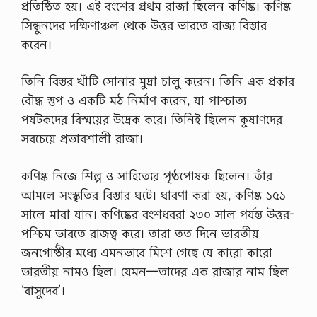
প্রতিষ্ঠিত হয়। এই বংশের প্রথম রাজা ছিলেন কণিষ্ক। কণিষ্ক
তি
সিন্ধুনদের দক্ষিণাঞ্চল থেকে উত্তর ভারতে রাজ্য বিস্তার
ত
ল
করেন।
কা
কে
ব
তিনি বিস্তর খাঁটি সোনার মুদ্রা চালু করেন। তিনি এক প্রকার
লে
বৌদ্ধ স্তুপ ও একটি মঠ নির্মাণ করেন, যা পাশ্চাত্য
?
,
পর্যটকদের বিস্ময়ের উদ্রেক করে। তিনিই ছিলেন কুষাণদের
জ্যা
সবচেয়ে প্রভাবশালী রাজা।
মি
তি
রে
কণিষ্ক নিজে শিল্প ও সাহিত্যের পৃষ্ঠপোষক ছিলেন। তাঁর
খা
ও
আমলে সংস্কৃতির বিস্তার ঘটে। ধারণা করা হয়, কণিষ্ক ১৫১
বি
সালে মারা যান। কণিষ্কের বংশধররা ২৩০ সাল পর্যন্ত উত্তর-
ন্দু
র
পশ্চিম ভারতে রাজত্ব করে। তারা তত দিনে ভারতীয়
ধা
জনগোষ্ঠীর মধ্যে এমনভাবে মিশে গেছে যে কারো কারো
র
ণা
ভারতীয় নামও ছিল। যেমন—তাদের এক রাজার নাম ছিল
…
‘বাসুদেব’।