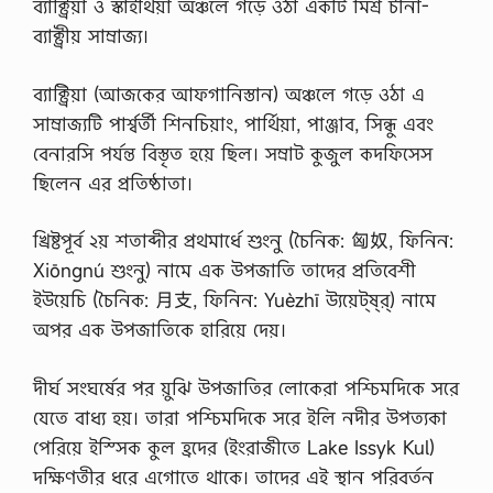
ব্যাক্ট্রিয়া ও স্কাইথিয়া অঞ্চলে গড়ে ওঠা একটি মিশ্র চীনা-
ব্যাক্ট্রীয় সাম্রাজ্য।
ব্যাক্ট্রিয়া (আজকের আফগানিস্তান) অঞ্চলে গড়ে ওঠা এ
সাম্রাজ্যটি পার্শ্বর্তী শিনচিয়াং, পার্থিয়া, পাঞ্জাব, সিন্ধু এবং
বেনারসি পর্যন্ত বিস্তৃত হয়ে ছিল। সম্রাট কুজুল কদফিসেস
ছিলেন এর প্রতিষ্ঠাতা।
খ্রিষ্টপূর্ব ২য় শতাব্দীর প্রথমার্ধে শুংনু (চৈনিক: 匈奴, ফিনিন:
Xiōngnú শুংনু) নামে এক উপজাতি তাদের প্রতিবেশী
ইউয়েচি (চৈনিক: 月支, ফিনিন: Yuèzhī উ্যয়েট্‌ষ্‌র্‌) নামে
অপর এক উপজাতিকে হারিয়ে দেয়।
দীর্ঘ সংঘর্ষের পর য়ুঝি উপজাতির লোকেরা পশ্চিমদিকে সরে
যেতে বাধ্য হয়। তারা পশ্চিমদিকে সরে ইলি নদীর উপত্যকা
পেরিয়ে ইস্সিক কুল হ্রদের (ইংরাজীতে Lake Issyk Kul)
দক্ষিণতীর ধরে এগোতে থাকে। তাদের এই স্থান পরিবর্তন