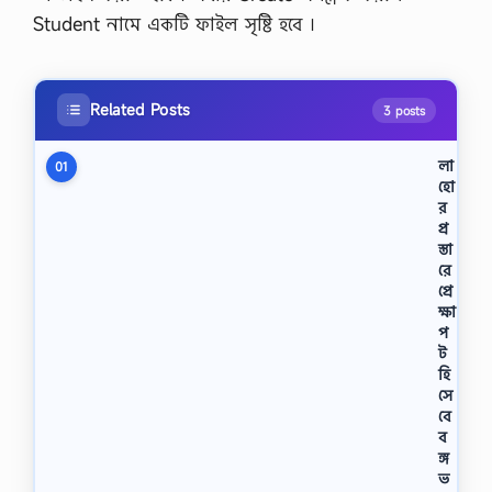
Student নামে একটি ফাইল সৃষ্টি হবে ।
Related Posts
3 posts
লা
01
হো
র
প্র
স্তা
রে
প্রে
ক্ষা
প
ট
হি
সে
বে
ব
ঙ্গ
ভ