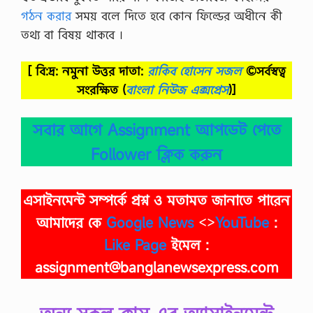
গঠন করার
সময় বলে দিতে হবে কোন ফিল্ডের অধীনে কী
তথ্য বা বিষয় থাকবে ।
[ বি:দ্র: নমুনা উত্তর দাতা:
রাকিব হোসেন সজল
©সর্বস্বত্ব
সংরক্ষিত
(
বাংলা নিউজ এক্সপ্রেস
)]
সবার আগে Assignment আপডেট পেতে
Follower ক্লিক করুন
এসাইনমেন্ট সম্পর্কে প্রশ্ন ও মতামত জানাতে পারেন
আমাদের কে
Google News
<>
YouTube
:
Like Page
ইমেল :
assignment@banglanewsexpress.com