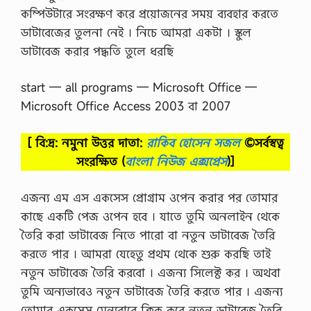
কম্পিউটারে সংরক্ষণ করে প্রয়ােজনের সময় ব্যবহার করতে
ডাটাবেজের তুলনা নেই । নিচে আমরা একটা । স্কুল
ডাটাবেজ করার পদ্ধতি তুলে ধরছি
start — all programs — Microsoft Office —
Microsoft Office Access 2003 বা 2007
[ বি:দ্র: নমুনা উত্তর দাতা:
রাকিব হোসেন সজল
©সর্বস্বত্ব
সংরক্ষিত
(
বাংলা নিউজ এক্সপ্রেস
)]
এজন্য এম এস একসেস প্রােগ্রাম ওপেন করার পর তােমার
কাছে একটি পেজ ওপেন হবে । যাতে তুমি অনলাইন থেকে
তৈরি করা ডাটাবেজ নিতে পারাে বা নতুন ডাটাবেজ তৈরি
করতে পার । আমরা যেহেতু প্রথম থেকে শুরু করছি তাই
নতুন ডাটাবেজ তৈরি করবাে । এজন্য সিলেক্ট কর । অথবা
তুমি অন্যভাবেও নতুন ডাটাবেজ তৈরি করতে পার । এজন্য
তােমার একসেস মেন্যুবারে ক্লিক করে নতুন ডাটাবেজ তৈরি