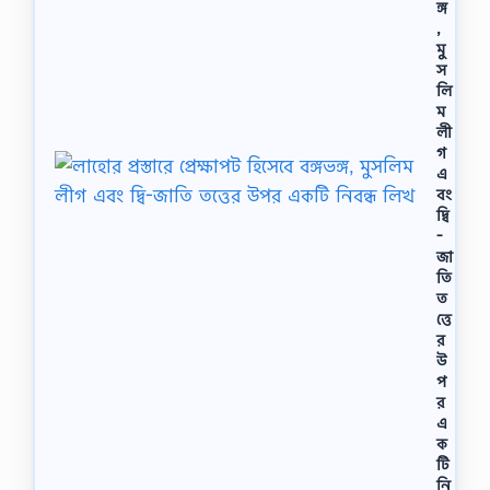
ঙ্গ
,
মু
স
লি
ম
লী
গ
এ
বং
দ্বি
-
জা
তি
ত
ত্তে
র
উ
প
র
এ
ক
টি
নি