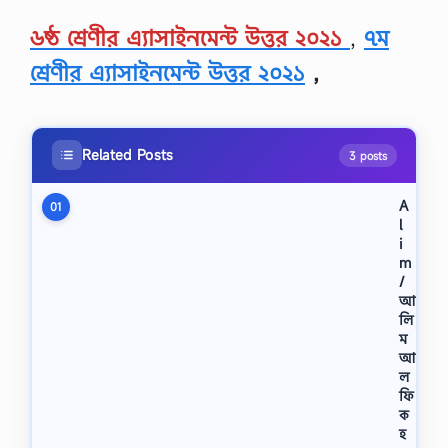
৬ষ্ঠ শ্রেণীর এ্যাসাইনমেন্ট উত্তর ২০২১
,
৭ম
শ্রেণীর এ্যাসাইনমেন্ট উত্তর ২০২১
,
Related Posts
3 posts
A
01
l
i
m
/
আ
লি
ম
আ
ল
ফি
ক
হ