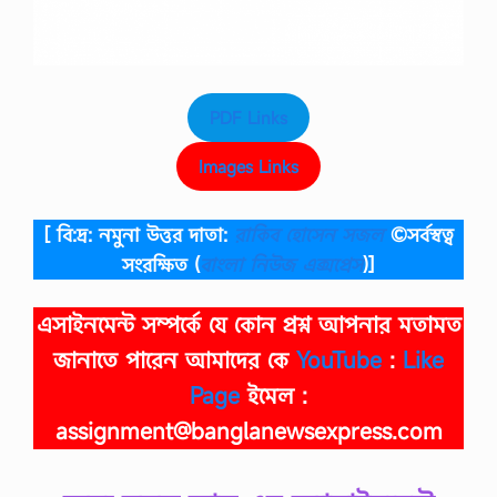
PDF Links
Images Links
[ বি:দ্র: নমুনা উত্তর দাতা:
রাকিব হোসেন সজল
©সর্বস্বত্ব
সংরক্ষিত
(
বাংলা নিউজ এক্সপ্রেস
)]
এসাইনমেন্ট সম্পর্কে যে কোন প্রশ্ন আপনার মতামত
জানাতে পারেন আমাদের কে
YouTube
:
Like
Page
ইমেল :
assignment@banglanewsexpress.com