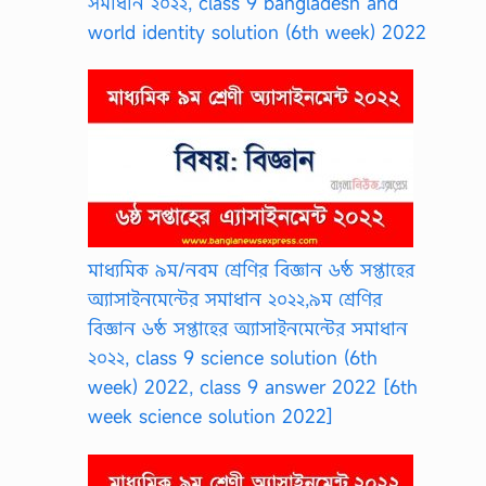
সমাধান ২০২২, class 9 bangladesh and
t
s
world identity solution (6th week) 2022
u
g
g
e
s
t
i
o
n
H
o
n
মাধ্যমিক ৯ম/নবম শ্রেণির বিজ্ঞান ৬ষ্ঠ সপ্তাহের
o
r
অ্যাসাইনমেন্টের সমাধান ২০২২,৯ম শ্রেণির
s
বিজ্ঞান ৬ষ্ঠ সপ্তাহের অ্যাসাইনমেন্টের সমাধান
3
r
২০২২, class 9 science solution (6th
d
week) 2022, class 9 answer 2022 [6th
…
week science solution 2022]