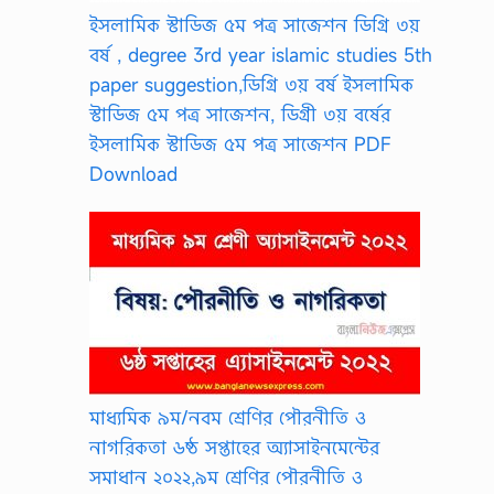
t
ইসলামিক স্টাডিজ ৫ম পত্র সাজেশন ডিগ্রি ৩য়
i
বর্ষ , degree 3rd year islamic studies 5th
o
n
paper suggestion,ডিগ্রি ৩য় বর্ষ ইসলামিক
,
স্টাডিজ ৫ম পত্র সাজেশন, ডিগ্রী ৩য় বর্ষের
I
n
ইসলামিক স্টাডিজ ৫ম পত্র সাজেশন PDF
t
Download
e
r
m
e
d
i
a
t
e
M
a
c
মাধ্যমিক ৯ম/নবম শ্রেণির পৌরনীতি ও
r
o
নাগরিকতা ৬ষ্ঠ সপ্তাহের অ্যাসাইনমেন্টের
e
সমাধান ২০২২,৯ম শ্রেণির পৌরনীতি ও
c