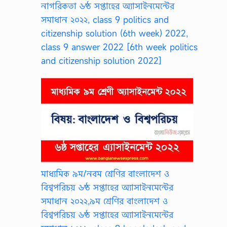
o
নাগরিকতা ৬ষ্ঠ সপ্তাহের অ্যাসাইনমেন্টের
n
সমাধান ২০২২, class 9 politics and
o
m
citizenship solution (6th week) 2022,
i
class 9 answer 2022 [6th week politics
c
s
and citizenship solution 2022]
S
u
g
g
e
s
t
i
o
n
P
D
মাধ্যমিক ৯ম/নবম শ্রেণির বাংলাদেশ ও
F
,
বিশ্বপরিচয় ৬ষ্ঠ সপ্তাহের অ্যাসাইনমেন্টের
s
সমাধান ২০২২,৯ম শ্রেণির বাংলাদেশ ও
h
o
বিশ্বপরিচয় ৬ষ্ঠ সপ্তাহের অ্যাসাইনমেন্টের
r