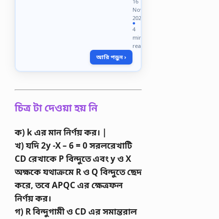
16
Accounting
Nov
Suggestion
2023
2026
●
4
Intermediate
min
Accounting
read
suggestion
আরি পড়ুন ›
FOR
Honors
2nd
Year…
চিত্র টা দেওয়া হয় নি
ক) k এর মান নির্ণয় কর। |
খ) যদি 2y -X – 6 = 0 সরলরেখাটি
CD রেখাকে P বিন্দুতে এবং y ও X
অক্ষকে যথাক্রমে R ও Q বিন্দুতে ছেদ
করে, তবে APQC এর ক্ষেত্রফল
নির্ণয় কর।
গ) R বিন্দুগামী ও CD এর সমান্তরাল