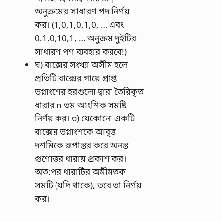
অনুক্রমের সাধারণ পদ নির্ণয়
কর। (1,0,1,0,1,0, … এবং
0.1.0,10,1, … অনুক্রম দুইটির
সাধারণ পণ ব্যবহার করবে!)
ঘ) বাক্সের সংখ্যা অসীম হলে
প্রতিটি বাক্সের গায়ে প্রাপ্ত
ভগ্নাংশের হরগুলাে দ্বারা তৈরিকৃত
ধারার n তম আংশিক সমষ্টি
নির্ণয় কর। ৩) যেকোনাে একটি
বাক্সের ভগ্নাংশকে আবৃত্ত
দশমিকে রূপান্তর করে অনন্ত
গুণােত্তর ধারায় প্রকাশ কর।
অত:পর ধারাটির অমীমতক
সমটি (যদি থাকে), তবে তা নির্ণয়
কর।