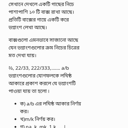
সেখানে দেখলে একটি গাছের নিচে
পাশাপাশি ১০ টি বাক্স রাখা আছে।
প্রতিটি বাক্সের গায়ে একটি করে
ভগ্নাংশ লেখা আছে।
বাক্সগুলাে এমনভাবে সাজানাে আছে
যেন ভগ্নাংশগুলাের ক্রম নিচের চিত্রের
মত দেখা যায়।
⅔, 22/33, 222/333,……. a/b
ভগ্নাংশগুলাের যােগফলকে লঘিষ্ঠ
আকারে প্রকাশ করলে যে ভগ্নাংশটি
পাওয়া যায় তা হলাে ৷
ক) a/b এর লঘিষ্ঠ আকার নির্ণয়
কর।
খ)m/k নির্ণয় কর।
গ) na, k, mk, 1,k, … |