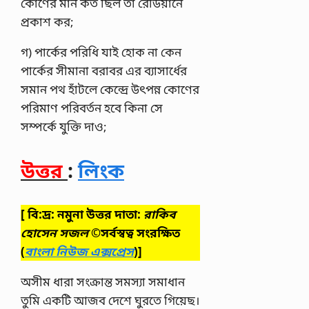
কোণের মান কত ছিল তা রেডিয়ানে
প্রকাশ কর;
গ) পার্কের পরিধি যাই হােক না কেন
পার্কের সীমানা বরাবর এর ব্যাসার্ধের
সমান পথ হাঁটলে কেন্দ্রে উৎপন্ন কোণের
পরিমাণ পরিবর্তন হবে কিনা সে
সম্পর্কে যুক্তি দাও;
উত্তর
:
লিংক
[ বি:দ্র: নমুনা উত্তর দাতা:
রাকিব
হোসেন সজল
©সর্বস্বত্ব সংরক্ষিত
(
বাংলা নিউজ এক্সপ্রেস
)]
অসীম ধারা সংক্রান্ত সমস্যা সমাধান
তুমি একটি আজব দেশে ঘুরতে গিয়েছ।