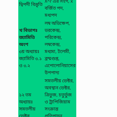
X^r এর সহগ, x
দ্বিপদী বিস্তৃতি
বর্জিত পদ,
মধ্যপদ
লম্ব অভিক্ষেপ,
খ বিভাগঃ
ভরকেন্দ্র,
জ্যামিতি
পরিকেন্দ্র,
অংশ
লম্বকেন্দ্র,
৩য় অধ্যায়ঃ
মধ্যমা, টলেমী,
জ্যামিতি ৩.১
ব্রম্মগুপ্ত,
ও ৩.২
এপোলোনিয়াসের
উপপাদ্য
সমতলীয় ভেক্টর,
অবস্থান ভেক্টর,
১২ তম
ত্রিভুজ, চতুর্ভুজ
অধ্যায়ঃ
ও ট্রাপিজিয়াম
সমতলীয়
সংক্রান্ত
ভেক্টর
প্রতিপাদন,