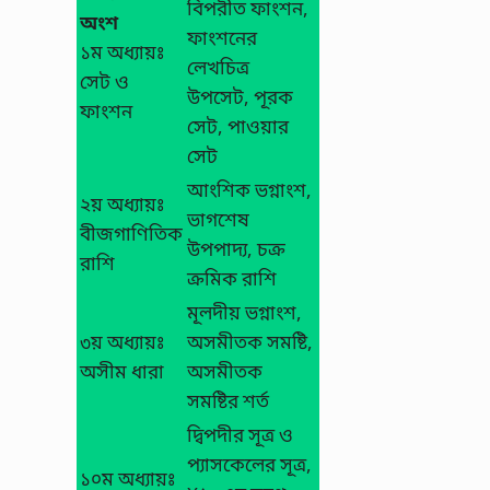
বিপরীত ফাংশন,
অংশ
ফাংশনের
১ম অধ্যায়ঃ
লেখচিত্র
সেট ও
উপসেট, পূরক
ফাংশন
সেট, পাওয়ার
সেট
আংশিক ভগ্নাংশ,
২য় অধ্যায়ঃ
ভাগশেষ
বীজগাণিতিক
উপপাদ্য, চক্র
রাশি
ক্রমিক রাশি
মূলদীয় ভগ্নাংশ,
৩য় অধ্যায়ঃ
অসমীতক সমষ্টি,
অসীম ধারা
অসমীতক
সমষ্টির শর্ত
দ্বিপদীর সূত্র ও
প্যাসকেলের সূত্র,
১০ম অধ্যায়ঃ