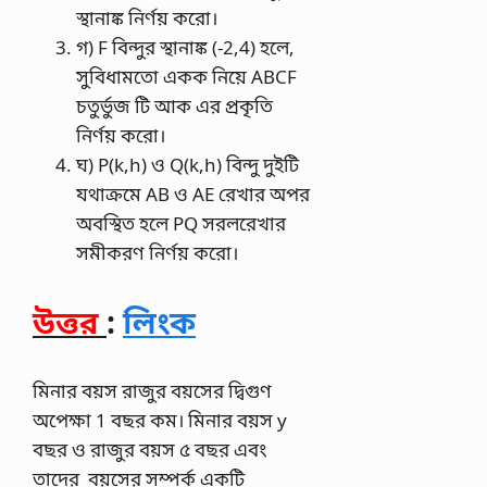
স্থানাঙ্ক নির্ণয় করো।
গ) F বিন্দুর স্থানাঙ্ক (-2,4) হলে,
সুবিধামতো একক নিয়ে ABCF
চতুর্ভুজ টি আক এর প্রকৃতি
নির্ণয় করো।
ঘ) P(k,h) ও Q(k,h) বিন্দু দুইটি
যথাক্রমে AB ও AE রেখার অপর
অবস্থিত হলে PQ সরলরেখার
সমীকরণ নির্ণয় করো।
উত্তর
:
লিংক
মিনার বয়স রাজুর বয়সের দ্বিগুণ
অপেক্ষা 1 বছর কম। মিনার বয়স y
বছর ও রাজুর বয়স ৫ বছর এবং
তাদের বয়সের সম্পর্ক একটি