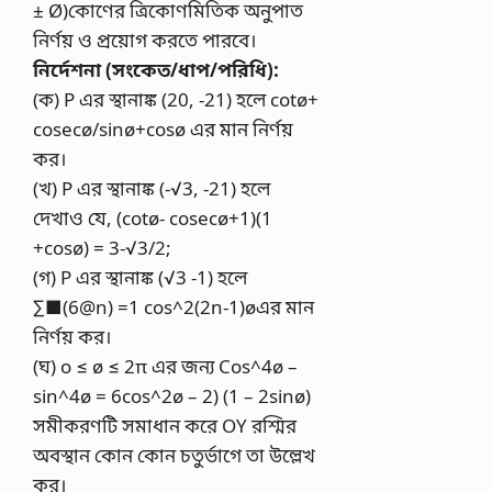
± Ø)কোণের ত্রিকোণমিতিক অনুপাত
নির্ণয় ও প্রয়ােগ করতে পারবে।
নির্দেশনা (সংকেত/ধাপ/পরিধি):
(ক) P এর স্থানাঙ্ক (20, -21) হলে cotø+
cosecø/sinø+cosø এর মান নির্ণয়
কর।
(খ) P এর স্থানাঙ্ক (-√3, -21) হলে
দেখাও যে, (cotø- cosecø+1)(1
+cosø) = 3-√3/2;
(গ) P এর স্থানাঙ্ক (√3 -1) হলে
∑■(6@n) =1 cos^2(2n-1)øএর মান
নির্ণয় কর।
(ঘ) o ≤ ø ≤ 2π এর জন্য Cos^4ø –
sin^4ø = 6cos^2ø – 2) (1 – 2sinø)
সমীকরণটি সমাধান করে OY রশ্মির
অবস্থান কোন কোন চতুর্ভাগে তা উল্লেখ
কর।