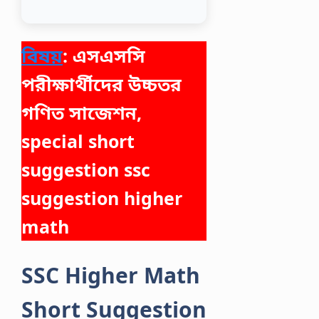
বিষয়
: এসএসসি
পরীক্ষার্থীদের উচ্চতর
গণিত সাজেশন,
special short
suggestion ssc
suggestion higher
math
SSC Higher Math
Short Suggestion