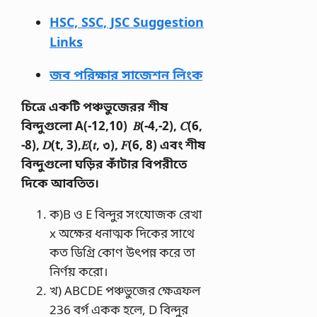
HSC, SSC, JSC Suggestion
Links
জব পরিক্ষার সাজেশন লিংক
চিত্রে একটি পঞ্চভুজেরর শীষ
বিন্দুগুলাে A(-12,10) 𝐵(-4,-2), 𝐶(6,
-8), 𝐷(t, 3),𝐸(𝑡, ৩), 𝐹(6, 8) এবং শীষ
বিন্দুগুলাে ঘড়ির কাঁটার বিপরীতে
দিকে আবতিত।
ক)B ও E বিন্দুর সংযোজক রেখা
x অক্ষের ধনাত্মক দিকের সাথে
কত ডিগ্রি কোণ উৎপন্ন করে তা
নির্ণয় করো।
খ) ABCDE পঞ্চভুজের ক্ষেত্রফল
236 বর্গ একক হলে, D বিন্দুর