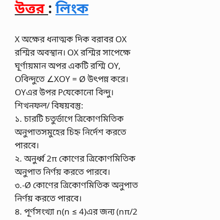
উত্তর
:
লিংক
X অক্ষের ধনাত্মক দিক বরাবর OX
রশ্মির অবস্থান। OX রশ্মির সাপেক্ষে
ঘূর্ণায়মান অপর একটি রশ্মি OY,
Oবিন্দুতে ∠XOY = Ø উৎপন্ন করে।
OYএর উপর Pযেকোনাে বিন্দু।
শিখনফল/ বিষয়বস্তু:
১. চারটি চতুর্ভাগে ত্রিকোণমিতিক
অনুপাতসমুহের চিহ্ন নির্দেশ করতে
পারবে।
২. অনুর্ধ্ব 2π কোণের ত্রিকোণমিতিক
অনুপাত নির্ণয় করতে পারবে।
৩.-Ø কোণের ত্রিকোণমিতিক অনুপাত
নির্ণয় করতে পারবে।
৪. পূর্ণসংখ্যা n(n ≤ 4)এর জন্য (nπ/2