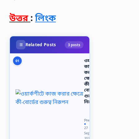
উত্তর
:
লিংক
Related Posts
3 posts
ওয়ার্কশীটে
01
কাজ
করার
ক্ষেত্রে
কী-
বোর্ডের
গুরুত্ব
নিরূপন
শ্রেণি:
১১শ/
HSC
শিক্ষা
বিএম-2021
●
27
বিষয়:
Sep
কম্পিউটার
2021