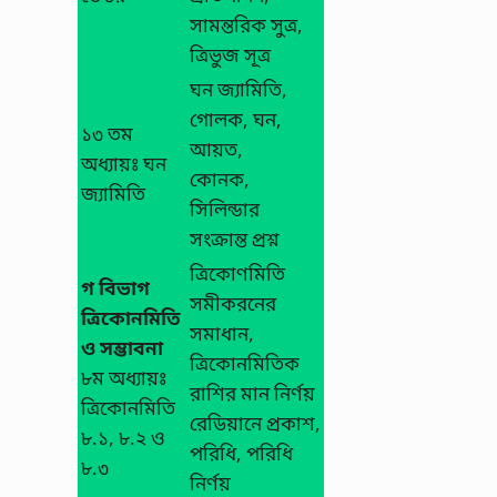
সামন্তরিক সুত্র,
ত্রিভুজ সূত্র
ঘন জ্যামিতি,
গোলক, ঘন,
১৩ তম
আয়ত,
অধ্যায়ঃ ঘন
কোনক,
জ্যামিতি
সিলিন্ডার
সংক্রান্ত প্রশ্ন
ত্রিকোণমিতি
গ বিভাগ
সমীকরনের
ত্রিকোনমিতি
সমাধান,
ও সম্ভাবনা
ত্রিকোনমিতিক
৮ম অধ্যায়ঃ
রাশির মান নির্ণয়
ত্রিকোনমিতি
রেডিয়ানে প্রকাশ,
৮.১, ৮.২ ও
পরিধি, পরিধি
৮.৩
নির্ণয়