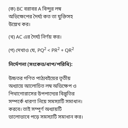
(ক) BC বরাবর A বিন্দুর লম্ব
অভিক্ষেপের দৈর্ঘ্য কত তা যুক্তিসহ
উল্লেখ কর।
(খ) AC এর দৈর্ঘ্য নির্ণয় কর।
2
2
2
(গ) দেখাও যে, PQ
< PR
+ QR
নির্দেশনা (সংকেত/ধাপ/পরিধি):
উচ্চতর গণিত পাঠ্যবইয়ের তৃতীয়
অধ্যায়ে আলােচিত লম্ব অভিক্ষেপ ও
পিথাগােরাসের উপপাদ্যের বিস্তৃতির
সম্পর্কে ধারণা নিয়ে সমস্যাটি সমাধান।
করবে। তাই সম্পূর্ণ অধ্যায়টি
ভালােভাবে পড়ে সমস্যাটি সমাধান কর।