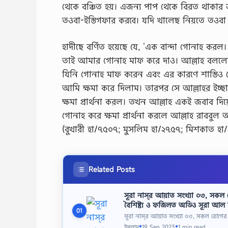
থেকে বঞ্চিত হয়। এজন্য পাপ থেকে বিরত থাকার জন্
তওবা-ইস্তিগফার করবে। যদি খালেছ নিয়তে তওবা 
হাদীছে বর্ণিত হয়েছে যে, ‘এক বান্দা গোনাহ 
তাই আমার গোনাহ মাফ করে দাও। আল্লাহ বললে
যিনি গোনাহ মাফ করেন এবং এর কারণে শাস্তিও দেন
আমি ক্ষমা করে দিলাম। তারপর সে আল্লাহর ইচ্ছ
ক্ষমা প্রার্থনা করল। তখন আল্লাহ একই জবাব দ
গোনাহ করে ক্ষমা প্রার্থনা করলে আল্লাহ রাববু
(বুখারী হা/৭৫০৭; মুসলিম হা/২৭৫৭; মিশকাত হা
Related Posts
সূরা নাস্‌র আয়াত সংখ্যা ০৩, সকল 
বৈশিষ্ট্য ও ফজিলত অডিও সূরা আল ন
01
সূরা নাস্‌র আয়াত সংখ্যা ০৩, সকল রোগের
ইসলাম
19 Sep 2023
1 min read
●
●