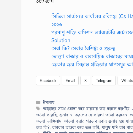
১৮/২৮)।
সিভিল সার্জনের কার্যালয় হবিগঞ্জ (Cs Hab
২০২৬
পরমাণু শক্তি কমিশন ল্যাবরেটরি এটেনড
Solution
সেবা কি? সেবার বৈশিষ্ট্য ও গুরুত্ব
ভোক্তা বাজার ও ব্যবসায়িক বাজারের মধ্যে 
ক্রেতার ক্রয় সিদ্ধান্ত প্রক্রিয়ার ধাপসম
Facebook
Email
X
Telegram
What
Categories
ইসলাম
Tags
আল্লাহর সাথে ওয়াদা করে বারবার ভঙ্গ করলে করণীয়
,
তওবা করেছি
,
গুনাহ না করলেও যে কারণে তওবা করবেন
,
ত
তওবা ভাঙ্গিলাম
,
তাওবা করার পরও বারবার গুনাহ হয়ে যায়
হবে কি?
,
বারবার তাওবা করে ভঙ্গ করি
,
মানুষ যদি বার বা