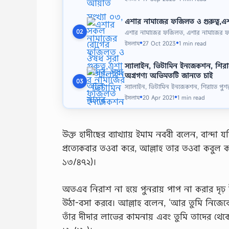
এশার নামাজের ফজিলত ও গুরুত্ব,
এশার নামাজের ফজিলত, এশার নামাজের ফজ
02
ইসলাম
27 Oct 2023
1 min read
●
●
স্যালাইন, ভিটামিন ইনজেকশন, শিরা
অগ্রগণ্য অভিমতটি জানতে চাই
03
স্যালাইন, ভিটামিন ইনজেকশন, শিরাতে পুশ
ইসলাম
20 Apr 2021
1 min read
●
●
উক্ত হাদীছের ব্যাখ্যায় ইমাম নববী বলেন, বান্দ
প্রত্যেকবার তওবা করে, আল্লাহ তার তওবা কবুল
১৩/৪৭২)।
অতএব নিরাশ না হয়ে পুনরায় পাপ না করার দৃঢ় 
উঠা-বসা করবে। আল্লাহ বলেন, ‘আর তুমি নিজেকে
তাঁর দীদার লাভের কামনায় এবং তুমি তাদের থেকে