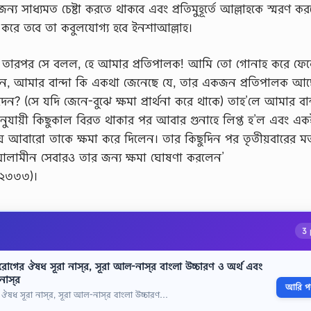
য সাধ্যমত চেষ্টা করতে থাকবে এবং প্রতিমুহূর্তে আল্লাহকে স্মরণ কর
করে তবে তা কবুলযোগ্য হবে ইনশাআল্লাহ।
করল। তারপর সে বলল, হে আমার প্রতিপালক! আমি তো গোনাহ করে ফে
ন, আমার বান্দা কি একথা জেনেছে যে, তার একজন প্রতিপালক আছ
? (সে যদি জেনে-বুঝে ক্ষমা প্রার্থনা করে থাকে) তাহ’লে আমার বান
ানুযায়ী কিছুকাল বিরত থাকার পর আবার গুনাহে লিপ্ত হ’ল এবং এক
িয়ে আবারো তাকে ক্ষমা করে দিলেন। তার কিছুদিন পর তৃতীয়বারের ম
ল আলামীন সেবারও তার জন্য ক্ষমা ঘোষণা করলেন’
/২৩৩৩)।
3 
রোগের ঔষধ সূরা নাস্‌র, সূরা আল-নাস্‌র বাংলা উচ্চারণ ও অর্থ এবং
াস্‌র
আরি পড়
 ঔষধ সূরা নাস্‌র, সূরা আল-নাস্‌র বাংলা উচ্চারণ…