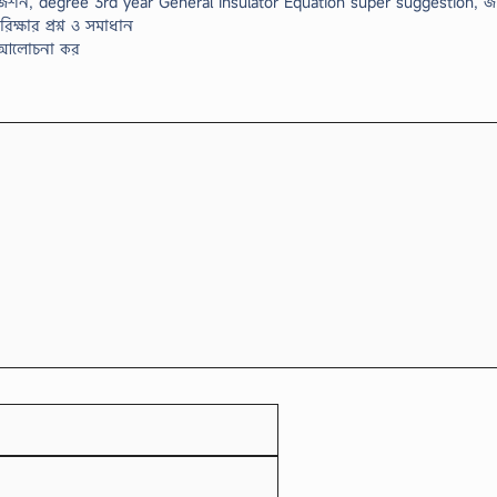
সাজেশন, degree 3rd year General Insulator Equation super suggestion, জা
িক্ষার প্রশ্ন ও সমাধান
্য আলোচনা কর
Email
Website