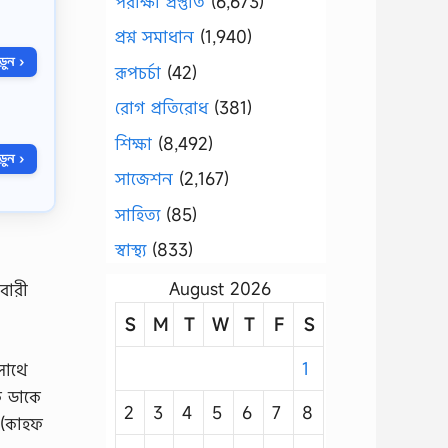
পরীক্ষা প্রস্তুতি
(6,673)
প্রশ্ন সমাধান
(1,940)
ুন ›
রূপচর্চা
(42)
রোগ প্রতিরোধ
(381)
শিক্ষা
(8,492)
ুন ›
সাজেশন
(2,167)
সাহিত্য
(85)
স্বাস্থ্য
(833)
August 2026
বারী
S
M
T
W
T
F
S
1
সাথে
ে ডাকে
2
3
4
5
6
7
8
 (কাহফ