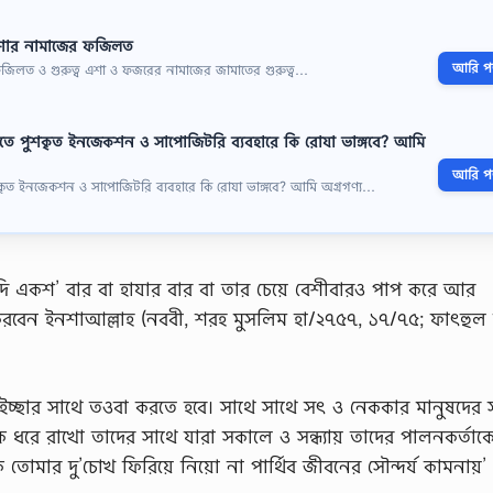
এশার নামাজের ফজিলত
আরি পড়
িলত ও গুরুত্ব এশা ও ফজরের নামাজের জামাতের গুরুত্ব…
তে পুশকৃত ইনজেকশন ও সাপোজিটরি ব্যবহারে কি রোযা ভাঙ্গবে? আমি
আরি পড়
কৃত ইনজেকশন ও সাপোজিটরি ব্যবহারে কি রোযা ভাঙ্গবে? আমি অগ্রগণ্য…
া যদি একশ’ বার বা হাযার বার বা তার চেয়ে বেশীবারও পাপ করে আর
 করবেন ইনশাআল্লাহ (নববী, শরহ মুসলিম হা/২৭৫৭, ১৭/৭৫; ফাৎহুল 
ইচ্ছার সাথে তওবা করতে হবে। সাথে সাথে সৎ ও নেককার মানুষদের 
 ধরে রাখো তাদের সাথে যারা সকালে ও সন্ধ্যায় তাদের পালনকর্তাক
 তোমার দু’চোখ ফিরিয়ে নিয়ো না পার্থিব জীবনের সৌন্দর্য কামনায়’