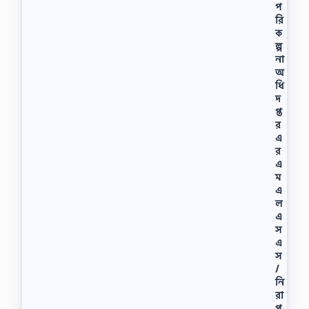
প
রি
ক
ল্প
না
অ
ধি
দ
প্ত
র
এ
র
এ
ম
এ
ল
এ
স
এ
স
/
নি
রা
প