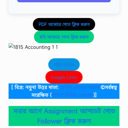
PDF আকারে পেতে ক্লিক করুন
ছবি আকারে পেতে ক্লিক করুন
PDF Links
Images Links
[ বি:দ্র: নমুনা উত্তর দাতা:
রাকিব হোসেন সজল
©সর্বস্বত্ব
সংরক্ষিত
(
বাংলা নিউজ এক্সপ্রেস
)]
সবার আগে Assignment আপডেট পেতে
Follower ক্লিক করুন