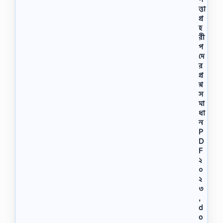
ত্তা
প্র
হ
রী
প
দে
র
প্র
শ্ন
স
মা
ধা
ন
P
D
F
২
০
২
৩
,
d
o