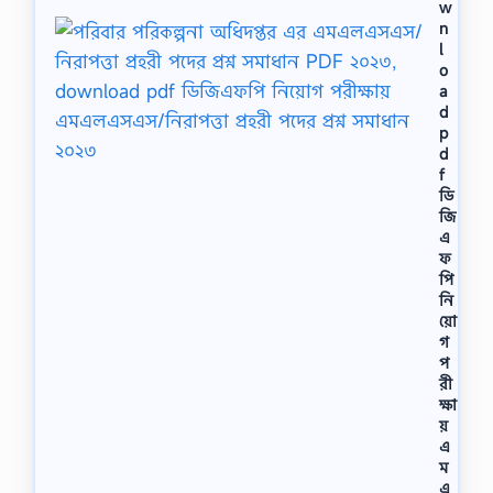
w
n
l
o
a
d
p
d
f
ডি
জি
এ
ফ
পি
নি
য়ো
গ
প
রী
ক্ষা
য়
এ
ম
এ