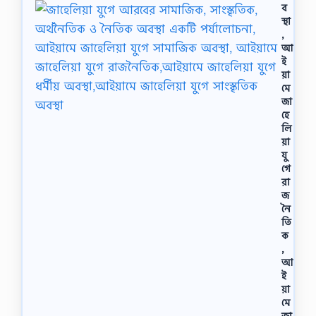
ব
স্থা
,
আ
ই
য়া
মে
জা
হে
লি
য়া
যু
গে
রা
জ
নৈ
তি
ক
,
আ
ই
য়া
মে
জা