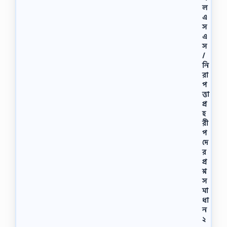
ল
এ
স
এ
স
/
নি
রা
প
ত্তা
প্র
হ
রী
প
দে
র
প্র
শ্ন
স
মা
ধা
ন
২