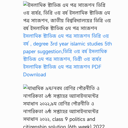
o
n
P
D
F
,
s
ইসলামিক স্টাডিজ ৫ম পত্র সাজেশন ডিগ্রি ৩য়
h
বর্ষ , degree 3rd year islamic studies 5th
o
r
paper suggestion,ডিগ্রি ৩য় বর্ষ ইসলামিক
t
স্টাডিজ ৫ম পত্র সাজেশন, ডিগ্রী ৩য় বর্ষের
s
u
ইসলামিক স্টাডিজ ৫ম পত্র সাজেশন PDF
g
Download
g
e
s
t
i
o
n
H
o
n
o