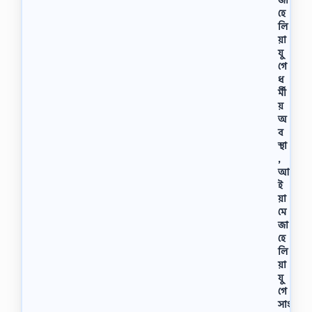
হে
লি
য়া
যু
গে
ধ
র্মী
য়
অ
ব
স্থা
,
আ
ই
য়া
মে
জা
হে
লি
য়া
যু
গে
সাং