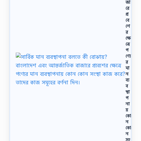
জা
রে
প্র
বে
শে
র
ক্ষে
ত্রে
প
ণ্যে
র
মা
ন
ব্য
ব
স্থা
প
না
য়
কো
ন
কো
ন
সং