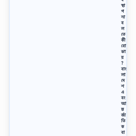
স্থা
প
না
ব
ল
তে
কী
বাে
ঝা
য়
?
বাং
লা
দে
শ
এ
বং
আ
ন্ত
র্জা
তি
ক
বা