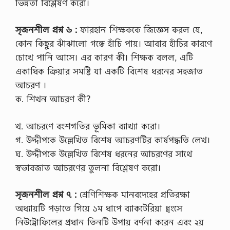
ভিন্নতা বিশ্লেষণ করো।
না
ক
র
সৃজনশীল প্রশ্ন ৬ :
ফারহান শিক্ষককে জিজ্ঞেস করল যে,
,
কোন কিছুর ঝাঁঝালো গন্ধে হাঁচি পায়। আবার হাঁচির কারণে
ল
র্ড
চোখে পানি আসে। এর কারণ কী। শিক্ষক বলল, এটি
উ
একাধিক ক্রিয়ার সমষ্টি যা একটি বিশেষ ধরনের সহজাত
ই
লি
আচরণ ।
য়া
ক. শিখন আচরণ কী?
ম
বে
ন্টিং
খ. আচরণে বংশগতির ভূমিকা ব্যাখ্যা করো।
কে
র
গ. উদ্দীপকে উল্লেখিত বিশেষ আচরণটির কার্ষপদ্ধতি লেখ।
সং
ঘ. উদ্দীপকে উল্লেখিত বিশেষ ধরনের আচরণের সাথে
স্কা
র
স্বভাবজাত আচরণের তুলনা বিশ্লেষণ করো।
স
মূ
হ
সৃজনশীল প্রশ্ন ৭ :
শ্রেণিশিক্ষক মানবদেহের প্রতিরক্ষা
আ
অধ্যায়টি পড়াতে গিয়ে ১ম ধাপে ব্যাকটেরিয়া ধ্বংসে
লো
চ
নিউট্রোফিলের প্রধান তিনটি উপায় বর্ণনা করেন এবং ২য়
না