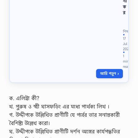
না
ক
র
ল
র্ড
উ
শিক্ষা
ই
●
17
লি
Jul
য়া
2023
ম
●
1
বে
min
ন্টিং
read
কে
আরি পড়ুন ›
র
সা
মা
জি
ক
ক. এলিট্রা কী?
সং
খ. পুরুষ ও স্ত্রী ঘাসফড়িং এর মধ্যে পার্থক্য লিখ ।
স্কা
র
গ. উদ্দীপকে উল্লিখিত প্রাণীটি যে পর্বের তার সনান্তকারী
প
বৈশিষ্ট্য উল্লেখ করো।
র্যা
লো
ঘ. উদ্দীপকে উল্লিখিত প্রাণীটি দর্শন অঙ্গের কার্যপদ্ধতির
চ