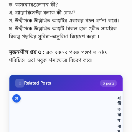
ক. অসমোরেগুলেশন কী?
খ. ব্যারোরিসেন্টর বলতে কী বোঝ?
গ. উদ্দীপকে উল্লিখিত অঙ্গটির এককের গঠন বর্ণনা করো।
ঘ. উদ্দীপকে উল্লেখিত অঙ্গটি বিকল হলে গৃহীত সাময়িক
বিকল্প পদ্ধতির সুবিধা-অসুবিধা বিশ্লেষণ করো ।
সৃজনশীল প্রশ্ন ৫ :
এক ধরনের পতঙ্গ পঙ্গপাল নামে
পরিচিত। এরা সবুজ শস্যক্ষেত্রে বিচরণ করে।
Related Posts
3 posts
সা
01
র্বি
ক
মা
ন
ব্য
ব