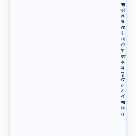
স্থা
কা
জ
ক
রে
?
তা
দে
র
কা
জ
স
মূ
হে
র
ব
র্ণ
না
দি
ন
।
শ্রে
ণি