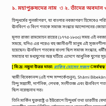
১. মহাপুরুষদের নাম
ও
২. তাঁদের অবদান ও
হিন্দুধর্মের পুনর্জাগরণ, যা বাংলার নবজাগরণ হিসেবেও পর
ঊনবিংশ ও বিংশ শতকে সমাজ সংস্কার আন্দোলনের জোয়ার 
মূলত রাজা রামমোহন রায়ের (১৭৭৫-১৮৩৩) সময় এই নবজাগর
সময়ে, যদিও এর পরেও বহু জ্ঞানীগুণী মানুষ এই সৃজনশীলত
হয়েছেন। ঊনবিংশ শতকের বাংলা ছিল সমাজ সংস্কার, ধর্মীয় দ
সমাহার যা মধ্যযুগের অন্ত ঘটিয়ে এদেশে আধুনিক যুগের সূ
[ বি:দ্র: নমুনা উত্তর দাতা:
রাকিব হোসেন সজল
©সর্বস্বত্
স্বামী বিবেকানন্দ (এই শব্দ সম্পর্কেশুনুন), Shāmi Bibek
হিন্দু সন্ন্যাসী, দার্শনিক, লেখক, সংগীতজ্ঞ এবং ঊনবিংশ শতাব
ছিল নরেন্দ্রনাথ দত্ত।
তিনি মার্কিন যুক্তরাষ্ট্র ও ইউরোপে হিন্দুধর্ম তথা ভারতীয়