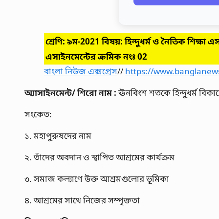
শ্রেণি: ৯ম-2021 বিষয়: হিন্দুধর্ম ও নৈতিক শিক্ষা
এস
এসাইনমেন্টের ক্রমিক নংঃ 02
বাংলা নিউজ এক্সপ্রেস
//
https://www.banglanew
অ্যাসাইনমেন্ট/ শিরো নাম :
ঊনবিংশ শতকে হিন্দুধর্ম বিক
সংকেত:
১. মহাপুরুষদের নাম
২. তাঁদের অবদান ও স্থাপিত আশ্রমের কার্যক্রম
৩. সমাজ কল্যাণে উক্ত আশ্রমগুলোর ভূমিকা
৪. আশ্রমের সাথে নিজের সম্পৃক্ততা