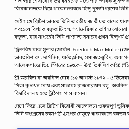
শতাব্দীর শেষার্ধে বিভিন্ন ধর্মমতের মধ্যে পারস্পরিক সুসম্পর্ক
বিবেকানন্দকে দিয়ে থাকেন।ভারতে হিন্দু পুনর্জাগরণের তিনি 
সেই সঙ্গে ব্রিটিশ ভারতে তিনি ভারতীয় জাতীয়তাবাদের ধারণা
সবচেয়ে বিখ্যাত বক্তৃতাটি হল, “আমেরিকার ভাই ও বোনেরা …,” ১৮
বক্তৃতা, যার মাধ্যমেই তিনি পাশ্চাত্য সমাজে প্রথম হিন্দুধর্ম 
ফ্রিডরিখ মাক্স মুলার (জার্মান: Friedrich Max Müller) (জন
ভারতবিশারদ, দার্শনিক, ধর্মতত্ত্ববিদ, সমাজতত্ত্ববিদ, অধ্যাপ
আলেকসান্দ্রোভিচ স্পিরের ডেংকেন উন্ট ভির্কলিশকাইট (“চি
শ্রী অরবিন্দ বা অরবিন্দ ঘোষ (১৫ আগস্ট ১৮৭২ – ৫ ডিসেম
পিতা কৃষ্ণধন ঘোষ এবং মাতামহ রাজনারায়ণ বসু। অরবিন্দ ঘো
বিশ্ববিদ্যালয় হতে ট্রাইপস পাস করেন।
দেশে ফিরে এসে ব্রিটিশ বিরোধী আন্দোলনে গুরুত্বপূর্ণ ভূমিকা
তিনি কংগ্রেসের চরমপন্থী গ্রুপের নেতৃত্বে থাকাকালে বঙ্গভঙ