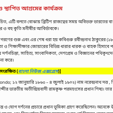
 স্থাপিত আশ্রমের কার্যক্রম
িচিত, এটি বলতে বোঝায় ব্রিটিশ রাজত্বের সময় অবিভক্ত ভারতের বা
ও বহু কৃতি মনীষীর আবির্ভাবকে।
ণের শুরু এবং এর শেষ ধরা হয় কবিগুরু রবীন্দ্রনাথ ঠাকুরের (
া ও শিক্ষাদীক্ষার জোয়ারের বিভিন্ন ধারার ধারক ও বাহক হিসাবে 
র্শনচিন্তা, সাহিত্য, সাংবাদিকতা, দেশপ্রেম ও বিজ্ঞানের পথিকৃৎদে
চনা করে।
ব সংরক্ষিত
(
বাংলা নিউজ এক্সপ্রেস
)]
ānondo; ১২ জানুয়ারি ১৮৬৩ – ৪ জুলাই ১৯০২) নাম নরেন্দ্রনাথ দত্
্দীর ভারতীয় অতীন্দ্রিয়বাদী রামকৃষ্ণ পরমহংসের প্রধান শিষ্য। তার প
 বেদান্ত ও যোগ দর্শনের প্রচারে প্রধান ভূমিকা গ্রহণ করেছিলেন। অনেক