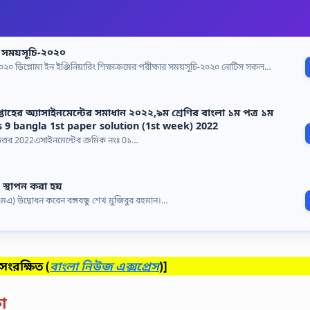
ষার সময়সূচি-২০২০
ি-২০২০ ডিপ্লোমা ইন ইঞ্জিনিয়ারিং শিক্ষাক্রমের পরীক্ষার সময়সূচি-২০২০ নোটিস সকল…
্তাহের অ্যাসাইনমেন্টের সমাধান ২০২২,৯ম শ্রেণির বাংলা ১ম পত্র ১ম
ass 9 bangla 1st paper solution (1st week) 2022
র উত্তর 2022এসাইনমেন্টের ক্রমিক নংঃ 0১…
 স্থাপন করা হয়
মএ) উদ্বোধন করেন বঙ্গবন্ধু শেখ মুজিবুর রহমান।…
ব সংরক্ষিত
(
বাংলা নিউজ এক্সপ্রেস
)]
কা