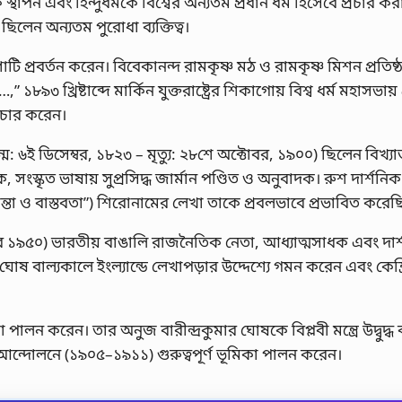
 স্থাপন এবং হিন্দুধর্মকে বিশ্বের অন্যতম প্রধান ধর্ম হিসেবে প্রচার করা
ছিলেন অন্যতম পুরোধা ব্যক্তিত্ব।
টি প্রবর্তন করেন। বিবেকানন্দ রামকৃষ্ণ মঠ ও রামকৃষ্ণ মিশন প্রতিষ
৯৩ খ্রিষ্টাব্দে মার্কিন যুক্তরাষ্ট্রের শিকাগোয় বিশ্ব ধর্ম মহাসভায়
প্রচার করেন।
্ম: ৬ই ডিসেম্বর, ১৮২৩ – মৃত্যু: ২৮শে অক্টোবর, ১৯০০) ছিলেন বিখ্যা
ক, সংস্কৃত ভাষায় সুপ্রসিদ্ধ জার্মান পণ্ডিত ও অনুবাদক। রুশ দার্শন
ন্তা ও বাস্তবতা”) শিরোনামের লেখা তাকে প্রবলভাবে প্রভাবিত করেছ
্বর ১৯৫০) ভারতীয় বাঙালি রাজনৈতিক নেতা, আধ্যাত্মসাধক এবং দার
ষ বাল্যকালে ইংল্যান্ডে লেখাপড়ার উদ্দেশ্যে গমন করেন এবং কেম্ব
 পালন করেন। তার অনুজ বারীন্দ্রকুমার ঘোষকে বিপ্লবী মন্ত্রে উদ্বুদ্
্গ আন্দোলনে (১৯০৫–১৯১১) গুরুত্বপূর্ণ ভূমিকা পালন করেন।