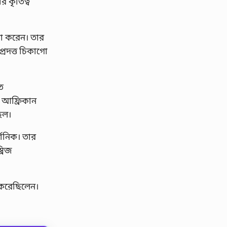
র কৃতিত্ব
্ঠা করেন। তার
 প্রদত্ত চিকাগো
ত
িক আফ্রিকান
িল।
্শনিক। তার
্রিজ
ধ করেছিলেন।