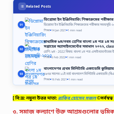
Related Posts
ডিপ্লোমা ইন ইঞ্জিনিয়ারিং শিক্ষাক্রমের পরীক্
ডিপ্লোমা ইন ইঞ্জিনিয়ারিং শিক্ষাক্রমের পরীক্ষার সময়সূচ
01
শিক্ষা
14 Jan 2021
1 min read
●
●
মাধ্যমিক ৯ম/নবম শ্রেণির বাংলা ১ম পত্র ১ম সপ
সপ্তাহের অ্যাসাইনমেন্টের সমাধান ২০২২, cl
02
শ্রেণি: ৯ম - 2022 বিষয়: বাংলা ১ম পত্র এসাইনমেন্টেরে
শিক্ষা
6 Feb 2022
1 min read
●
●
বাংলাদেশর প্রথম মিলিটারি একাডেমি কুমিল্লায়
১৯৭৪ সালের ১১ই মার্চ বাংলাদেশ মিলিটারি একাডেমি (বিএ
03
শিক্ষা
16 Feb 2021
1 min read
●
●
[ বি:দ্র: নমুনা উত্তর দাতা:
রাকিব হোসেন সজল
©সর্বস্বত্
৩. সমাজ কল্যাণে উক্ত আশ্রমগুলোর ভূমি