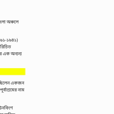
ংলা অঞ্চলে
১৮৬১-১৯৪১)
পরিচিত
র এক অন্যন্য
ত , ছিলেন একজন
ূর্বাশ্রমের নাম
ে ঊনবিংশ