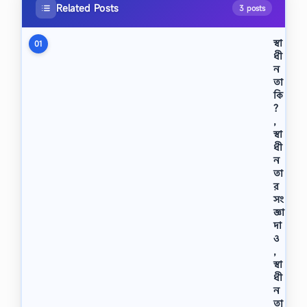
Related Posts
3 posts
স্বা
01
ধী
ন
তা
কি
?
,
স্বা
ধী
ন
তা
র
সং
জ্ঞা
দা
ও
,
স্বা
ধী
ন
তা