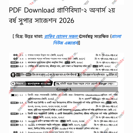
না
PDF Download প্রাণিবিদ্যা-২ অনার্স ২য়
র্স
…
বর্ষ সুপার সাজেশন 2026
[ বি:দ্র: উত্তর দাতা:
রাকিব হোসেন সজল
©সর্বস্বত্ব সংরক্ষিত
(
বাংলা
নিউজ এক্সপ্রেস
)]