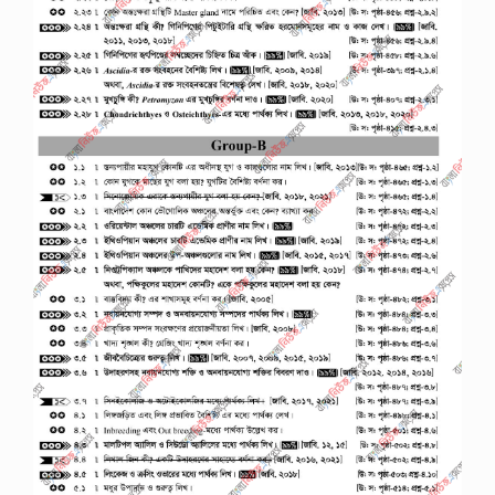
ই
ন
এ
বং
হি
সা
ব
সা
জে
শ
ন
2
0
2
6
জা
তী
য়
বি
শ্ব
বি
দ্যা
ল
য়
অ