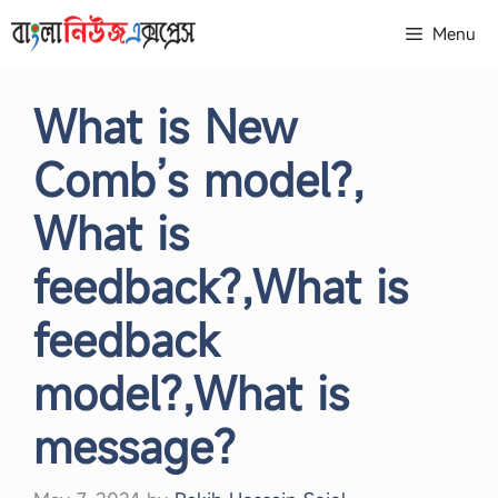
Skip
Menu
to
content
What is New
Comb’s model?,
What is
feedback?,What is
feedback
model?,What is
message?