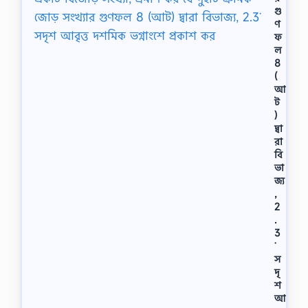
গু
ণ
ফ
ল
8
(
আ
ট
)
দ্বা
রা
বি
ভা
জ্য
,
2
.
3
˙
স
দৃ
শ
আ