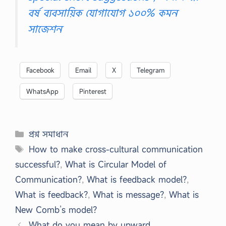
বর্ষ ব্যবসায়িক যোগাযোগ ১০০% কমন
সাজেশন
Facebook
Email
X
Telegram
WhatsApp
Pinterest
Categories
প্রশ্ন সমাধান
Tags
How to make cross-cultural communication
successful?
,
What is Circular Model of
Communication?
,
What is feedback model?
,
What is feedback?
,
What is message?
,
What is
New Comb’s model?
What do you mean by upward