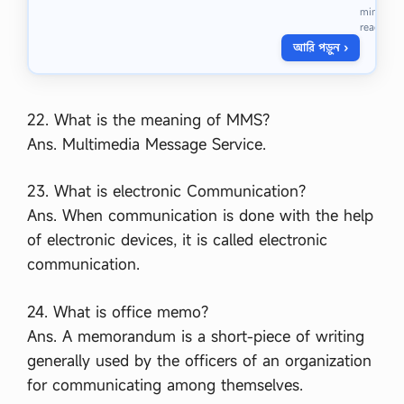
না
লী
min
র
টা
read
প
নে
আরি পড়ুন ›
দ্ধ
ল
তি
…
স
মূ
22. What is the meaning of MMS?
হ
আ
Ans. Multimedia Message Service.
লো
চ
না
23. What is electronic Communication?
ক
Ans. When communication is done with the help
র
ক
of electronic devices, it is called electronic
র্পো
communication.
রে
ট
প
24. What is office memo?
রি
চা
Ans. A memorandum is a short-piece of writing
ল
generally used by the officers of an organization
না
র
for communicating among themselves.
প