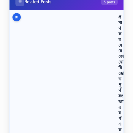
Related Posts
3 posts
প্র
01
মা
ণ
ক
র
যে
যে
কো
নো
বি
জো
ড়
পূ
র্ণ
সং
খ্যা
র
ব
র্গ
এ
ক