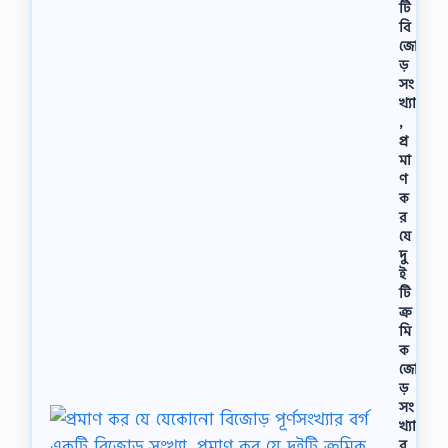
টি
বি
জো
ড়
সং
খ্যা
,
প্র
মা
ণ
ক
র
যে
দু
ই
টি
ক্র
মি
ক
জো
ড়
সং
খ্যা
র