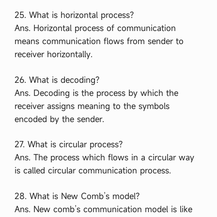
দ্ধ
তি
25. What is horizontal process?
স
Ans. Horizontal process of communication
মূ
হ
means communication flows from sender to
আ
receiver horizontally.
লো
চ
না
26. What is decoding?
ক
র
Ans. Decoding is the process by which the
ক
receiver assigns meaning to the symbols
র্পো
রে
encoded by the sender.
ট
প
রি
27. What is circular process?
চা
Ans. The process which flows in a circular way
ল
না
is called circular communication process.
র
…
28. What is New Comb’s model?
Ans. New comb’s communication model is like