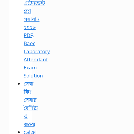
এটেনডেন্ট
প্রশ্ন
সমাধান
২০২৬
PDF,
Baec
Laboratory
Attendant
Exam
Solution
সেবা
কি?
সেবার
বৈশিষ্ট্য
ও
গুরুত্ব
ভোক্তা