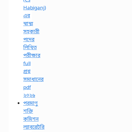
Habiganj)
এর
স্বাস্থ্য
সহকারী
পদের
লিখিত
পরীক্ষার
full
প্রশ্ন
সমাধানের
pdf
২০২৬
পরমাণু
শক্তি
কমিশন
ল্যাবরেটরি