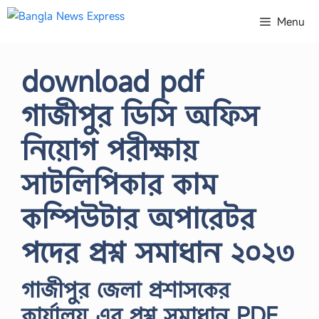
Skip
Menu
to
content
download pdf
গাজীপুর ডিসি অফিস
নিয়োগ পরীক্ষায়
সাটলিপিকার কাম
কম্পিউটার অপারেটর
পদের প্রশ্ন সমাধান ২০২৩
গাজীপুর জেলা প্রশাসকের
কার্যালয় এর প্রশ্ন সমাধান PDF