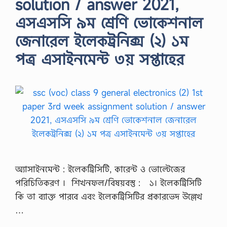
solution / answer 2021,
এসএসসি ৯ম শ্রেণি ভোকেশনাল
জেনারেল ইলেকট্রনিক্স (২) ১ম
পত্র এসাইনমেন্ট ৩য় সপ্তাহের
অ্যাসাইনমেন্ট : ইলেকট্রিসিটি, কারেন্ট ও ভোল্টেজের
পরিচিতিকরণ । শিখনফল/বিষয়বস্তু : ১। ইলেকট্রিসিটি
কি তা ব্যাক্ত পারবে এবং ইলেকট্রিসিটির প্রকারভেদ উল্লেখ
…