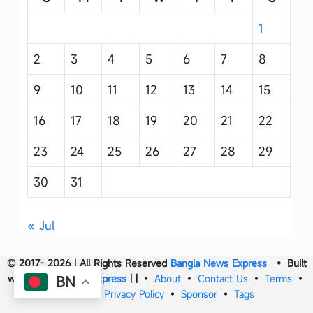
1
2
3
4
5
6
7
8
9
10
11
12
13
14
15
16
17
18
19
20
21
22
23
24
25
26
27
28
29
30
31
« Jul
© 2017- 2026 | All Rights Reserved
Bangla News Express
• Built
with
Bangla News Express
|
|
•
About
•
Contact Us
•
Terms
•
BN
DMCA
•
Privacy Policy
•
Sponsor
•
Tags