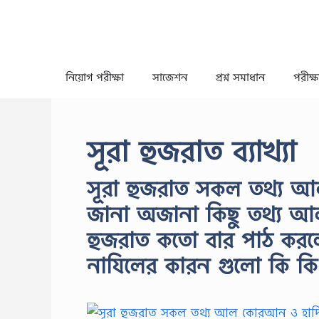
Skip
to
content
নিয়োগ পরীক্ষা
সাজেশন
প্রশ্ন সমাধান
পরীক্ষা
সূরা হুজরাত ব্যাখ্যা
সূরা হুজরাত সকল তথ্য 
জানা অজানা কিছু তথ্য 
হুজরাত কতো বার পাঠ কর
নাযিলের কারন গুলো কি ক