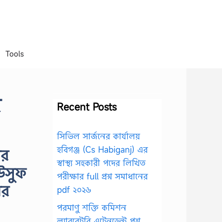
Tools
র
Recent Posts
সিভিল সার্জনের কার্যালয়
হবিগঞ্জ (Cs Habiganj) এর
ীর
স্বাস্থ্য সহকারী পদের লিখিত
উসুফ
পরীক্ষার full প্রশ্ন সমাধানের
ের
pdf ২০২৬
পরমাণু শক্তি কমিশন
ল্যাবরেটরি এটেনডেন্ট প্রশ্ন