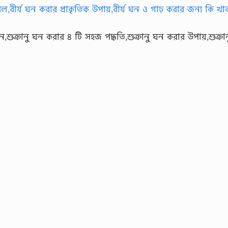
শুক্রানু ঘন করার ৪ টি সহজ পদ্ধতি,শুক্রানু ঘন করার উপায়,শুক্রান