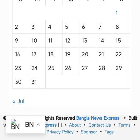
1
2
3
4
5
6
7
8
9
10
11
12
13
14
15
16
17
18
19
20
21
22
23
24
25
26
27
28
29
30
31
« Jul
© 2017- 2026 | All Rights Reserved
Bangla News Express
• Built
BN
with
Bangla News Express
|
|
•
About
•
Contact Us
•
Terms
•
DMCA
•
Privacy Policy
•
Sponsor
•
Tags