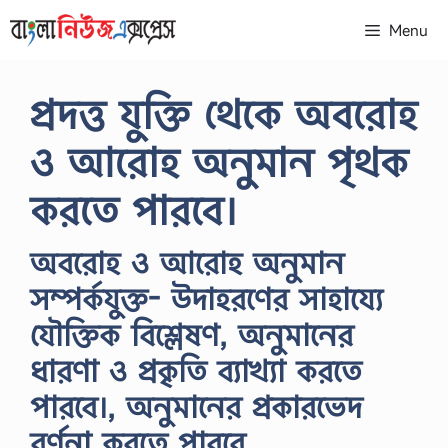
Skip
Menu
to
content
প্রদত্ত যুক্তি থেকে অবরােহ
ও আরােহ অনুমান পৃথক
করতে পারবে।
অবরােহ ও আরােহ অনুমান
সম্পর্কযুক্ত- উদাহরণের সাহায্যে
যৌক্তিক বিশ্লেষণ, অনুমানের
ধারণা ও প্রকৃতি ব্যাখ্যা করতে
পারবে।, অনুমানের প্রকারভেদ
বর্ণনা করতে পারবে