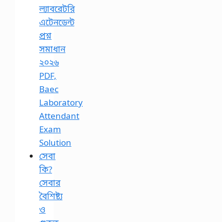
ল্যাবরেটরি
এটেনডেন্ট
প্রশ্ন
সমাধান
২০২৬
PDF,
Baec
Laboratory
Attendant
Exam
Solution
সেবা
কি?
সেবার
বৈশিষ্ট্য
ও