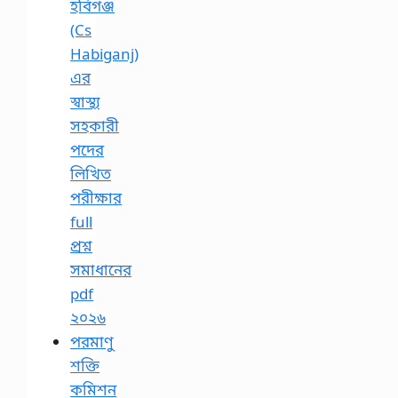
হবিগঞ্জ
(Cs
Habiganj)
এর
স্বাস্থ্য
সহকারী
পদের
লিখিত
পরীক্ষার
full
প্রশ্ন
সমাধানের
pdf
২০২৬
পরমাণু
শক্তি
কমিশন