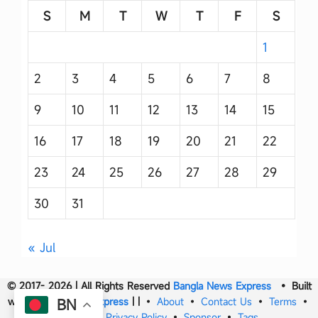
S
M
T
W
T
F
S
1
2
3
4
5
6
7
8
9
10
11
12
13
14
15
16
17
18
19
20
21
22
23
24
25
26
27
28
29
30
31
« Jul
© 2017- 2026 | All Rights Reserved
Bangla News Express
• Built
with
Bangla News Express
|
|
•
About
•
Contact Us
•
Terms
•
BN
DMCA
•
Privacy Policy
•
Sponsor
•
Tags