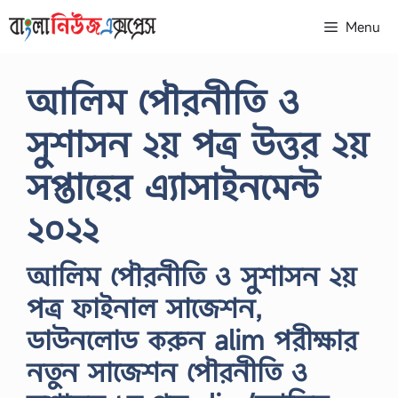
Skip
Menu
to
content
আলিম পৌরনীতি ও
সুশাসন ২য় পত্র উত্তর ২য়
সপ্তাহের এ্যাসাইনমেন্ট
২০২২
আলিম পৌরনীতি ও সুশাসন ২য়
পত্র ফাইনাল সাজেশন,
ডাউনলোড করুন alim পরীক্ষার
নতুন সাজেশন পৌরনীতি ও