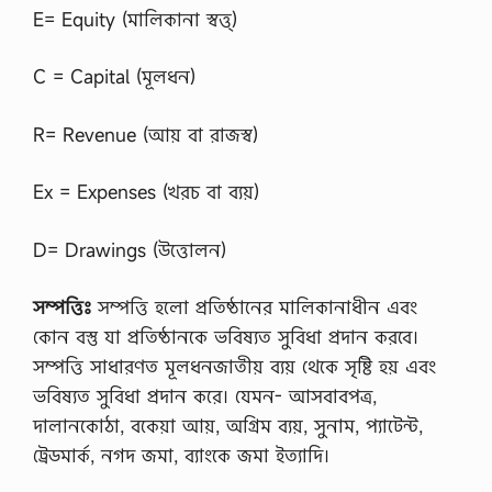
কি
E= Equity (মালিকানা স্বত্ত্)
?
,
C = Capital (মূলধন)
বা
বে
ল
R= Revenue (আয় বা রাজস্ব)
মা
ন্দে
ব
Ex = Expenses (খরচ বা ব্যয়)
কো
ন
ভা
D= Drawings (উত্তোলন)
ষা
র
শ
সম্পত্তিঃ
সম্পত্তি হলাে প্রতিষ্ঠানের মালিকানাধীন এবং
ব্দ
?
কোন বস্তু যা প্রতিষ্ঠানকে ভবিষ্যত সুবিধা প্রদান করবে।
,
সম্পত্তি সাধারণত মূলধনজাতীয় ব্যয় থেকে সৃষ্টি হয় এবং
বা
ব
ভবিষ্যত সুবিধা প্রদান করে। যেমন- আসবাবপত্র,
-
দালানকোঠা, বকেয়া আয়, অগ্রিম ব্যয়, সুনাম, প্যাটেন্ট,
এ
ল
ট্রেডমার্ক, নগদ জমা, ব্যাংকে জমা ইত্যাদি।
-
মা