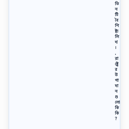
তি
ন
টি
বৈ
শি
ষ্ট্য
লি
খ
।
,
রা
ষ্ট্রে
র
উ
পা
দা
ন
গু
লো
কি
কি
?
আ