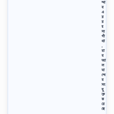
ন্দা
ব
এ
র
র
হ
স্য
গাঁ
থা
,
বা
ব
আ
ল
মা
ন্দে
ব
সং
যু
ক্ত
ক
রে
ছে
,