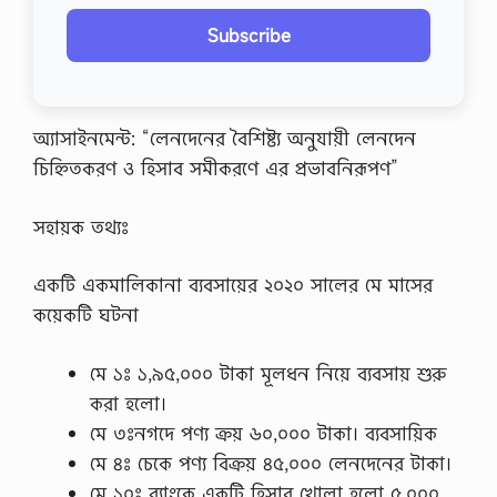
Subscribe
অ্যাসাইনমেন্ট: “লেনদেনের বৈশিষ্ট্য অনুযায়ী লেনদেন
চিহ্নিতকরণ ও হিসাব সমীকরণে এর প্রভাবনিরূপণ”
সহায়ক তথ্যঃ
একটি একমালিকানা ব্যবসায়ের ২০২০ সালের মে মাসের
কয়েকটি ঘটনা
মে ১ঃ ১,৯৫,০০০ টাকা মূলধন নিয়ে ব্যবসায় শুরু
করা হলো।
মে ৩ঃনগদে পণ্য ক্রয় ৬০,০০০ টাকা। ব্যবসায়িক
মে ৪ঃ চেকে পণ্য বিক্রয় ৪৫,০০০ লেনদেনের টাকা।
মে ১০ঃ ব্যাংকে একটি হিসাব খােলা হলাে ৫,০০০