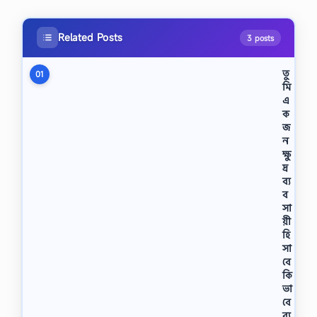
Related Posts
3 posts
তু
01
মি
এ
ক
জ
ন
ক্ষু
দ্র
ব্য
ব
সা
য়ী
হি
সা
বে
কি
ভা
বে
ব্য