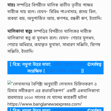
ন্দে
দায়ঃ
সম্পত্তির বিপরীতে মালিক ব্যতীত তৃতীয় পক্ষের
ব
দাবীকে দায় বলে। যেমন- বিবিধ পাওনাদার, প্রদেয় বিল,
প্র
ণা
বকেয়া ব্যয়, অনুপার্জিত আয়, ঋণপত্র, বন্ধকী ঋণ, ইত্যাদি।
লী
কো
মালিকানা স্বত্ত্বঃ
সম্পত্তির বিপরীতে মালিকের দাবীকে
ন
কো
মালিকানা স্বত্ত্ব বা মূলধন বলে। যেমন- শেয়ার মূলধন,
ন
শেয়ার অধিহার, জমাকৃত মুনাফা, সাধারণ সঞ্চিতি, বিশেষ
…
সঞ্চিতি, ইত্যাদি।
[ বি:দ্র: নমুনা উত্তর দাতা:
রাকিব হোসেন সজল
©সর্বস্বত্ব
সংরক্ষিত
(
বাংলা নিউজ এক্সপ্রেস
)]
[ বি:দ্র: নমুনা উত্তর দাতা:
রাকিব হোসেন সজল
©সর্বস্বত্ব