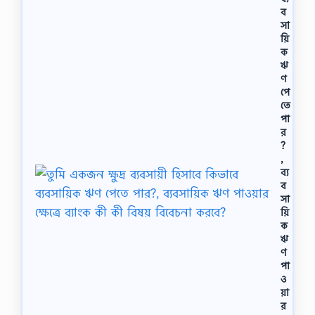
ব
সা
য়ি
ক
ঋ
ণ
পে
তে
পা
র
?
,
ব্য
ব
সা
য়ি
ক
ঋ
ণ
পা
ও
য়া
র