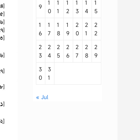
1
1
1
1
1
1
9
0
1
2
3
4
5
1
1
1
1
2
2
2
6
7
8
9
0
1
2
2
2
2
2
2
2
2
3
4
5
6
7
8
9
3
3
0
1
« Jul