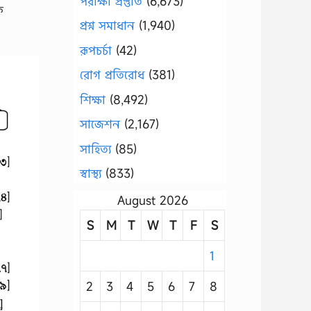
পরীক্ষা প্রস্তুতি
(6,673)
ফ
প্রশ্ন সমাধান
(1,940)
রূপচর্চা
(42)
রোগ প্রতিরোধ
(381)
শিক্ষা
(8,492)
সাজেশন
(2,167)
সাহিত্য
(85)
স্বাস্থ্য
(833)
August 2026
S
M
T
W
T
F
S
1
2
3
4
5
6
7
8