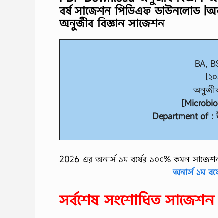
বর্ষ সাজেশন পিডিএফ ডাউনলোড
|
অন
অনুজীব বিজ্ঞান সাজেশন
BA, BS
[২০
অনুজীব
[Microbio
Department of : উদ
2026 এর অনার্স ১ম বর্ষের ১০০% কমন সাজেশ
অনার্স ১ম বর
সর্বশেষ সংশোধিত সাজেশ