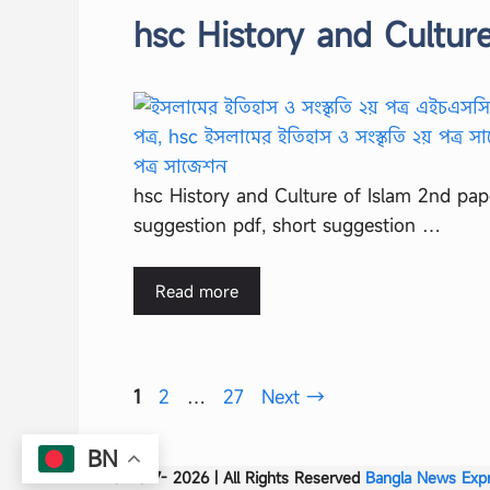
hsc History and Cultur
hsc History and Culture of Islam 2nd pap
suggestion pdf, short suggestion …
Read more
Page
Page
Page
1
2
…
27
Next
→
BN
© 2017- 2026 | All Rights Reserved
Bangla News Exp