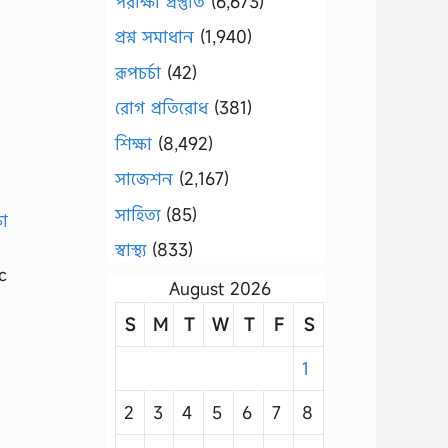
পরীক্ষা প্রস্তুতি
(6,673)
প্রশ্ন সমাধান
(1,940)
রূপচর্চা
(42)
রোগ প্রতিরোধ
(381)
শিক্ষা
(8,492)
সাজেশন
(2,167)
সাহিত্য
(85)
স্বাস্থ্য
(833)
c
August 2026
S
M
T
W
T
F
S
1
2
3
4
5
6
7
8