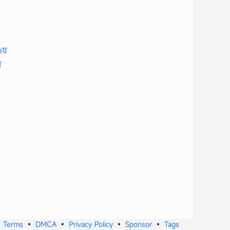
•
Terms
•
DMCA
•
Privacy Policy
•
Sponsor
•
Tags