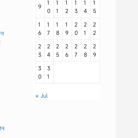
1
1
1
1
1
1
9
0
1
2
3
4
5
1
1
1
1
2
2
2
6
7
8
9
0
1
2
t
2
2
2
2
2
2
2
3
4
5
6
7
8
9
3
3
0
1
« Jul