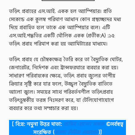
তড়িৎ প্রবাহের এস.আই. একক হল অ্যাম্পিয়ার। প্রতি
সেকেন্ডে এক কুলম্ব পরিমাণ আধান কোন প্রস্থচ্ছেদের মধ্য
দিয়ে প্রবাহিত হলে তাকে এক অ্যাম্পিয়ার বলে। এটি
এস.আই.পদ্ধতির একটি মৌলিক একক (প্রতীক:A) :১৫
তড়িৎ প্রবাহ পরিমাপ করা হয় অ্যামিটারের মাধ্যমে।
তড়িৎ প্রবাহ যে চৌম্বকক্ষেত্র তৈরি করে তা বৈদ্যুতিক মোটর,
জেনারেটর, নির্দেশক এবং ট্রান্সফরমারে ব্যবহার করা হয়।
সাধারণ পরিবাহকের ক্ষেত্রে, তড়িৎ প্রবাহ জুলের তাপীয়
ক্রিয়ার সৃষ্টি করে যার ফলে, উজ্জ্বল বৈদ্যুতিক বাতিতে
আলো জ্বলে। সময়ের সাথে পরিবর্তনশীল তড়িৎপ্রবাহ
তড়িৎচুম্বকীয় তরঙ্গ নিঃসরণ করে, যা টেলিযোগাযোগে
ব্যবহার করে তথ্য সম্প্রচার করা হয়।
[ বি:দ্র: নমুনা উত্তর দাতা:
রাকিব হোসেন সজল
©সর্বস্বত্ব
সংরক্ষিত
(
বাংলা নিউজ এক্সপ্রেস
)]