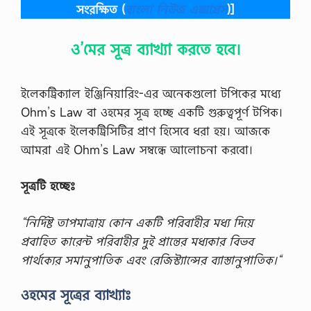
র
সংরক্ষিত
(
বাংলা নিউজ এক্সপ্রেস
)]
ন
ক
মে
ত
ন্টে
দি
ও’মের সূত্র ব্যাখ্যা করতে হবে।
রে
ন
র
থা
উ
ক
ত্ত
বি
ইলেকট্রিক্যাল ইঞ্জিনিয়ারিং-এর অনেকগুলো টপিকের মধ্যে
র
মে
2
Ohm’s Law বা ওহমের সূত্র হচ্ছে একটি গুরুত্বপূর্ণ টপিক।
য়ে
0
অ
এই সূত্রকে ইলেকট্রিসিটির প্রাণ হিসেবে ধরা হয়। আজকে
2
ব
1
আমরা এই Ohm’s Law সম্বন্ধে আলোচনা করবো।
লা
এ
স
সা
র
ই
সূত্রটি হচ্ছেঃ
লা
ন
না
মে
রী
“নির্দিষ্ট তাপমাত্রায় কোন একটি পরিবাহীর মধ্য দিয়ে
ন্টে
,
র
তো
প্রবাহিত কারেন্ট পরিবাহীর দুই প্রান্তের মধ্যকার বিভব
ক্র
র
পার্থক্যের সমানুপাতিক এবং রেজিস্ট্যান্সের ব্যাস্তানুপাতিক।“
মি
খু
ক
নে
নংঃ
ক
ওহমের সূত্রের
ব্যাখ্যাঃ
0
ত
5