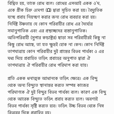
বিঘ্নিত হয়, তাকে রােধ বলে। রােধের এসআই একক ও’ম,
একে গ্রীক চিহ্ন ওমেগা (
Ω
) দ্বারা সূচিত করা হয়। বৈদ্যুতিক
যন্ত্রে প্রবাহ নিয়ন্ত্রণ করার জন্য রােধ ব্যবহার করা হয়।
নির্দিষ্ট উষ্ণতায় যে কোন পরিবাহীর রােধ এর দৈর্ঘ্যের
সমানুপাতিক এবং এর প্রস্থচ্ছেদের ব্যস্তানুপাতিক।
অতিপরিবাহী (সুপার কন্ডাক্টর) ছাড়া সব পরিবাহীরই কিছু না
কিছু রােধ আছে, তা যত ক্ষুদ্রই হােক না কেন। কোন নির্দিষ্ট
তাপমাত্রায় কোন পরিবাহীর দুই প্রান্তের বিভব পার্থক্য ও এর
মধ্য দিয়ে প্রবাহিত তড়িৎ প্রবাহের অনুপাত দ্বারা ঐ
তাপমাত্রায় ঐ পরিবাহীর রােধ পরিমাপ করা যায়।
প্রতি একক ধনাত্মক আধানকে তড়িৎ ক্ষেত্রে। এক বিন্দু
থেকে অন্য বিন্দুতে স্থানান্তর করতে সম্পন্ন কাজের
পরিমাণকে ঐ দুই বিন্দুর বিভব পার্থক্য বলে। কারণ এক বিন্দু
থেকে আরেক বিন্দুতে তড়িৎ প্রবাহ করতে হলে। অবশ্যই
বিভব পার্থক্য সৃষ্টি করতে হবে। তড়িৎ উচ্চ বিভব থেকে নিম্ন
বিভবের দিকে প্রবাহিত হয়।