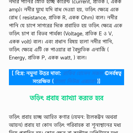
নদীর পানির স্রোত হচ্ছে কারেন্ট (current, প্রতিক I, একক
amp)। নদীর মুখে যদি বাধ দেওয়া হয়, তড়িৎ ক্ষেত্রে একে
রোধ ( resistance, প্রতিক R, একক Ohm) বলে। নদীর
পানি যে চাপে সাগরের দিকে প্রবাহিত হয় তড়িৎ ক্ষেত্রে একে
তড়িৎ চাপ বা বিভব পার্থক্য (Voltage, প্রতিক E ও V,
একক volt) বলে। এবং প্রধান বিষয় হলো নদীর পানি,
তড়িৎ ক্ষেত্রে এটি কে পাওয়ার বা বৈদ্যুতিক এনার্জি (
Energy, প্রতিক P, একক watt, ) বলে।
[ বি:দ্র: নমুনা উত্তর দাতা:
রাকিব হোসেন সজল
©সর্বস্বত্ব
সংরক্ষিত
(
বাংলা নিউজ এক্সপ্রেস
)]
তড়িৎ প্রবাহ ব্যাখ্যা করতে হবে
তড়িৎ প্রবাহ হচ্ছে আহিত কণার (যেমন: ইলেকট্রন অথবা
আয়ন) প্রবাহ যা কোন তড়িৎ পরিবাহক বা শূন্যস্থানের মধ্য
দিয়ে প্রবাহিত হয়। কোন ক্ষেত্র বা কন্ট্রোল ভলিউমের মধ্য