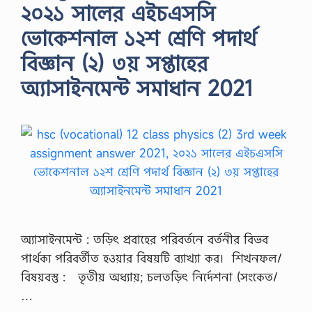
২০২১ সালের এইচএসসি
ভোকেশনাল ১২শ শ্রেণি পদার্থ
বিজ্ঞান (২) ৩য় সপ্তাহের
অ্যাসাইনমেন্ট সমাধান 2021
অ্যাসাইনমেন্ট : তড়িৎ প্রবাহের পরিবর্তনে বর্তনীর বিভব
পার্থক্য পরিবর্তীত হওয়ার বিষয়টি ব্যাখ্যা কর। শিখনফল/
বিষয়বস্তু : তৃতীয় অধ্যায়; চলতড়িৎ নির্দেশনা (সংকেত/
…