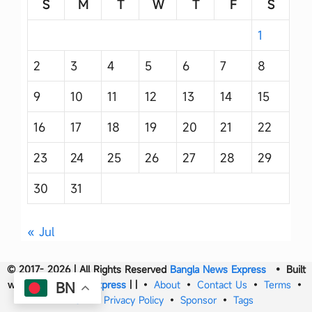
S
M
T
W
T
F
S
1
2
3
4
5
6
7
8
9
10
11
12
13
14
15
16
17
18
19
20
21
22
23
24
25
26
27
28
29
30
31
« Jul
© 2017- 2026 | All Rights Reserved
Bangla News Express
• Built
with
Bangla News Express
|
|
•
About
•
Contact Us
•
Terms
•
BN
DMCA
•
Privacy Policy
•
Sponsor
•
Tags