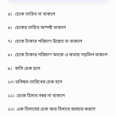
কো
মা
ডঃ
-
…
ত
৫। চেকে তারিখ না থাকলে
ত্ত্ব
আ
৬। চেকের তারিখ অস্পষ্ট থাকলে
ই
ন
এ
৭। চেকে টাকার পরিমাণ উল্লেখ না থাকলে
বং
হি
সা
৮। চেকে টাকার পরিমাণ অংকে ও কথায় গড়মিল থাকলে
ব
সা
জে
৯। বাসি চেক হলে
শ
ন
2
১০। ভবিষ্যৎ তারিখের চেক হলে
0
2
6
১১। চেকে হিসাব নম্বর না থাকলে
জা
তী
য়
১২। এক হিসাবের চেক অন্য হিসাবে ব্যবহার করলে
বি
শ্ব