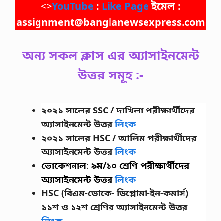
<>
YouTube
:
Like Page
ইমেল :
assignment@banglanewsexpress.com
অন্য সকল ক্লাস এর অ্যাসাইনমেন্ট
উত্তর সমূহ :-
২০২১ সালের SSC / দাখিলা
পরীক্ষার্থীদের
অ্যাসাইনমেন্ট উত্তর
লিংক
২০২১ সালের HSC / আলিম পরীক্ষার্থীদের
অ্যাসাইনমেন্ট উত্তর
লিংক
ভোকেশনাল
:
৯ম/১০ শ্রেণি
পরীক্ষার্থীদের
অ্যাসাইনমেন্ট উত্তর
লিংক
HSC (বিএম-ভোকে- ডিপ্লোমা-ইন-কমার্স)
১১শ ও ১২শ শ্রেণির অ্যাসাইনমেন্ট উত্তর
লিংক