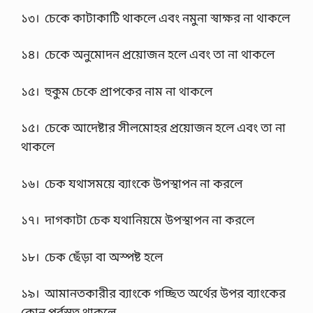
বি
১৩। চেকে কাটাকাটি থাকলে এবং নমুনা স্বাক্ষর না থাকলে
দ্যা
ল
য়
১৪। চেকে অনুমোদন প্রয়োজন হলে এবং তা না থাকলে
অ
না
র্স
১৫। হুকুম চেকে প্রাপকের নাম না থাকলে
…
১৫। চেকে আদেষ্টার সীলমোহর প্রয়োজন হলে এবং তা না
থাকলে
১৬। চেক যথাসময়ে ব্যাংকে উপস্থাপন না করলে
১৭। দাগকাটা চেক যথানিয়মে উপস্থাপন না করলে
১৮। চেক ছেঁড়া বা অস্পষ্ট হলে
১৯। আমানতকারীর ব্যাংকে গচ্ছিত অর্থের উপর ব্যাংকের
কোন পূর্বস্বত্ব থাকলে