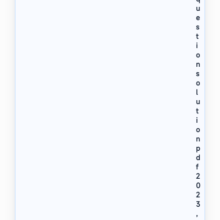
u
e
s
t
i
o
n
s
o
l
u
t
i
o
n
p
d
f
2
0
2
3
,