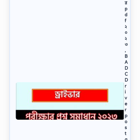
র
p
d
f
২
০
২
৩
,
B
A
D
C
D
r
i
v
e
r
p
o
s
t
q