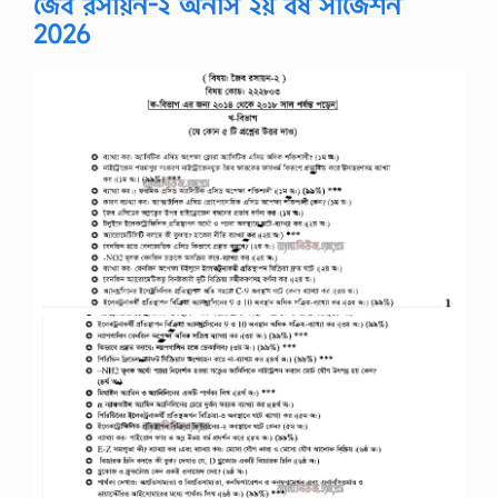
জৈব রসায়ন-২ অনার্স ২য় বর্ষ সাজেশন
2026