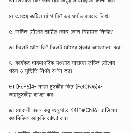
৩। লিগ্যান্ড কি? ভার্নারের তত্ত্বের সীমাবদ্ধতা বর্ণনা কর।
ড্রা
ই
ভা
৪। অন্তঃস্থ জটিল যৌগ কি? এর ধর্ম ও ব্যবহার লিখ।
র
প
দে
৫। জটিল যৌগের স্থায়িত্ব কোন কোন নিয়ামক নির্ভর?
র
লি
খি
৬। চিলেট যৌগ কি? চিলেট যৌগের প্রভাব আলোচনা কর।
ত
প
রী
৭। কার্যকর পারমাণবিক সংখ্যার সাহায্যে জটিল যৌগের
ক্ষা
র
গঠন ও সুস্থিতি নির্ণয় বর্ণনা কর।
f
u
৮। [FeF6]4- প্যারা চুম্বকীয় কিন্তু [Fe(CN)6]4-
l
l
ডায়াচুম্বকীয় ব্যাখ্যা কর।
প্র
শ্ন
স
৯। যোজনী বন্ধন তত্ত্ব অনুসারে K4[Fe(CN)6] জটিলের
মা
জ্যামিতিক আকৃতি ব্যাখ্যা কর।
ধা
নে
র