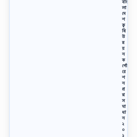
বাং
লা
দে
শ
কৃ
ষি
উ
ন্ন
য়
ন
ক
র্পো
রে
শ
ন
প্র
শ্ন
স
মা
ধা
ন
২
০
২