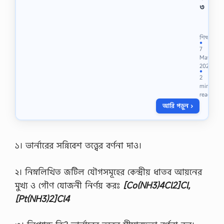
৩
বাং
লা
দে
শিক্ষা
শ
●
7
কৃ
May
ষি
2023
উ
●
2
ন্ন
min
য়
read
ন
আরি পড়ুন ›
ক
র্পো
রে
শ
ন
১। ভার্নারের সন্নিবেশ তত্ত্বের বর্ণনা দাও।
(
B
২। নিম্নলিখিত জটিল যৌগসমূহের কেন্দ্রীয় ধাতব আয়নের
A
D
মুখ্য ও গৌণ যোজনী নির্ণয় করঃ
[Co(NH3)4Cl2]Cl,
C
[Pt(NH3)2]Cl4
)
এ
র