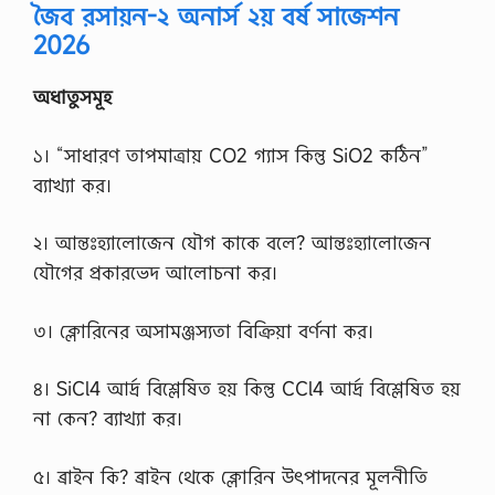
জৈব রসায়ন-২ অনার্স ২য় বর্ষ সাজেশন
2026
অধাতুসমূহ
১। “সাধারণ তাপমাত্রায় CO2 গ্যাস কিন্তু SiO2 কঠিন”
ব্যাখ্যা কর।
২। আন্তঃহ্যালোজেন যৌগ কাকে বলে? আন্তঃহ্যালোজেন
যৌগের প্রকারভেদ আলোচনা কর।
৩। ক্লোরিনের অসামঞ্জস্যতা বিক্রিয়া বর্ণনা কর।
৪। SiCl4 আর্দ্র বিশ্লেষিত হয় কিন্তু CCl4 আর্দ্র বিশ্লেষিত হয়
না কেন? ব্যাখ্যা কর।
৫। ব্রাইন কি? ব্রাইন থেকে ক্লোরিন উৎপাদনের মূলনীতি