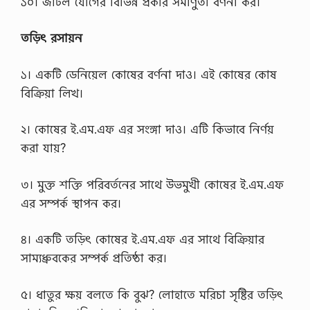
১০। জটিল যৌগের বিভিন্ন প্রকার সমাণুতা বর্ণনা কর।
p
d
f
তড়িৎ রসায়ন
…
১। একটি ডেনিয়েল কোষের বর্ণনা দাও। এই কোষের কোষ
বিক্রিয়া লিখ।
২। কোষের ই.এম.এফ এর সংঙ্গা দাও। এটি কিভাবে নির্ণয়
করা যায়?
৩। মুক্ত শক্তি পরিবর্তনের সাথে উভমুখী কোষের ই.এম.এফ
এর সম্পর্ক স্থাপন কর।
৪। একটি তড়িৎ কোষের ই.এম.এফ এর সাথে বিক্রিয়ার
সাম্যধ্রুবকের সম্পর্ক প্রতিষ্ঠা কর।
৫। ধাতুর ক্ষয় বলতে কি বুঝ? লোহাতে মরিচা সৃষ্টির তড়িৎ