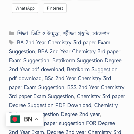
WhatsApp
Pinterest
Categories
শিক্ষা
,
ডিগ্রি ও উন্মুক্ত
,
পরীক্ষা প্রস্তুতি
,
সাজেশন
Tags
BA 2nd Year Chemistry 3rd paper Exam
Suggestion
,
BBA 2nd Year Chemistry 3rd paper
Exam Suggestion
,
Betrikorm Suggestion Degree
2nd Year pdf download
,
Betrikorm Suggestion
pdf download
,
BSc 2nd Year Chemistry 3rd
paper Exam Suggestion
,
BSS 2nd Year Chemistry
3rd paper Exam Suggestion
,
Chemistry 3rd paper
Degree Suggestion PDF Download
,
Chemistry
3rd paper suggestion Degree 2nd year
,
BN
Chemistry 3rd paper suggestion FOR Degree
2nd Year Exam
,
Degree 2nd year Chemistry 3rd