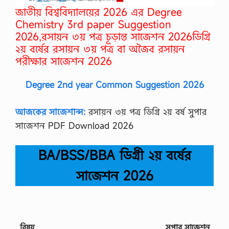
ণি
জাতীয় বিশ্ববিদ্যালয়ের 2026 এর Degree
তী
য়
Chemistry 3rd paper Suggestion
সূ
2026,রসায়ন ৩য় পত্র চূড়ান্ত সাজেশন 2026ডিগ্রি
ত্রা
২য় বর্ষের রসায়ন ৩য় পত্র বা অজৈব রসায়ন
ব
লী
পরীক্ষার সাজেশন 2026
ও
প্র
Degree 2nd year Common Suggestion 2026
য়াে
গ
…
আজকের সাজেশান্স:
রসায়ন ৩য় পত্র ডিগ্রি ২য় বর্ষ সুপার
সাজেশন PDF Download 2026
BA/BSS/BBA ডিগ্রী ২য় বর্ষের
সাজেশন 2026
বিষয়
সুপার সাজেশন