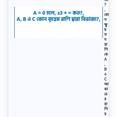
?
,
কো
ন
ক্ষু
দ্র
ত
ম
রা
শি
কে
A
,
B
ও
C
আ
কা
রে
র
রা
শি
র