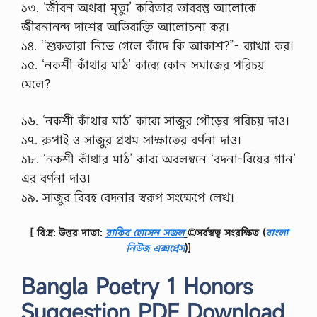
১৩. ‘জীবন অথবা মৃত্যু’ কবিতার ভাববস্তু আলোকে
জীবনানন্দ দাশের অভিব্যক্তি আলোচনা কর।
১৪. ‘‘শুকতারা নিভে গেলে কাঁদে কি আকাশ?”- ব্যাখ্যা কর।
১৫. ‘নকশী কাঁথার মাঠ’ কাব্যে কোন সমাজের পরিচয়
মেলে?
১৬. ‘নকশী কাঁথার মাঠ’ কাব্যে সাজুর গৌড়ের পরিচয় দাও।
১৭. রুপাই ও সাজুর প্রথম সাক্ষাতের বর্ণনা দাও।
১৮. ‘নকশী কাঁথার মাঠ’ কাব্য অবলম্বনে ‘বদনা-বিয়ের গান’
এর বর্ণনা দাও।
১৯. সাজুর বিরহ বেদনার স্বরূপ সংক্ষেপে লেখ।
[ বি:দ্র: উত্তর দাতা:
রাকিব হোসেন সজল
©সর্বস্বত্ব সংরক্ষিত
(
বাংলা
নিউজ এক্সপ্রেস
)]
Bangla Poetry 1 Honors
Suggestion PDF Download