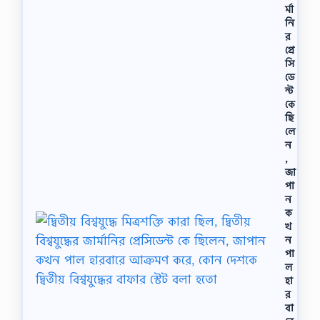
র্মা
নি
র
প্রে
সি
ডে
ন্ট
কে
ছি
লে
ন
,
জা
পা
ন
ক
খ
ন
পা
ল
হা
র
বা