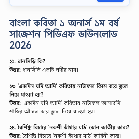
বি
ষ
য়
বাংলা কবিতা ১ অনার্স ১ম বর্ষ
:
ফি
সাজেশন পিডিএফ ডাউনলোড
ন্যা
ন্স
2026
ব্যাং
কিং
ও
বি
২২. ধানসিড়ি কি?
মা
উত্তর:
ধানসিঁড়ি একটি নদীর নাম।
২
য়
প
২৩ ‘একদিন যদি আমি’ কবিতায় নাটাফল কিসে করে তুলে
ত্র
এ
নিয়ে যাওয়া হয়?
সা
উত্তর:
‘একদিন যদি আমি’ কবিতায় নাটাফল আনারসি
ই
ন
শাড়ির আঁচলে করে তুলে নিয়ে যাওয়া হয়।
মে
ন্টে
২৪. বৈশিষ্ট্য বিচারে ‘নকশী কাঁথার মাঠ’ কোন জাতীয় কাব্য?
রে
র
উত্তর:
বৈশিষ্ট্য বিচারে ‘নকশী কাঁথার মাঠ’ কাহিনী কাব্য।
উ