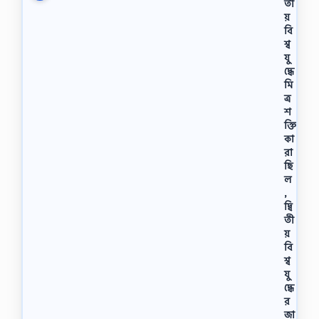
তী
য়
বি
শ্ব
যু
দ্ধে
মি
ত্র
শ
ক্তি
কা
রা
ছি
ল
,
দ্বি
তী
য়
বি
শ্ব
যু
দ্ধে
র
জা