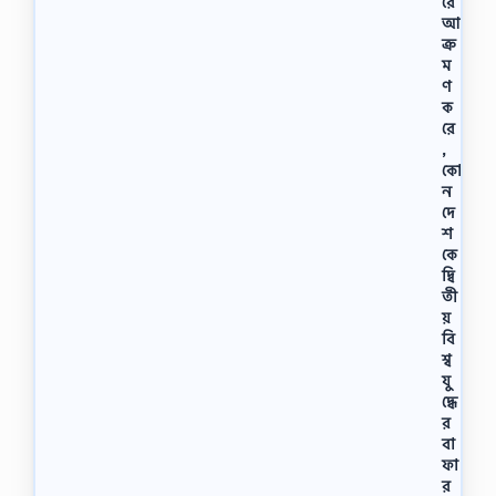
রে
আ
ক্র
ম
ণ
ক
রে
,
কো
ন
দে
শ
কে
দ্বি
তী
য়
বি
শ্ব
যু
দ্ধে
র
বা
ফা
র