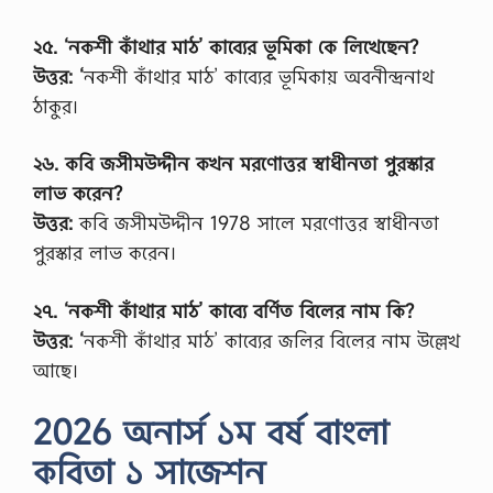
ত্ত
র
২৫. ‘নকশী কাঁথার মাঠ’ কাব্যের ভূমিকা কে লিখেছেন?
2
উত্তর: ‘
নকশী কাঁথার মাঠ’ কাব্যের ভূমিকায় অবনীন্দ্রনাথ
0
2
ঠাকুর।
1
এ
সা
২৬. কবি জসীমউদ্দীন কখন মরণোত্তর স্বাধীনতা পুরস্কার
ই
লাভ করেন?
ন
মে
উত্তর:
কবি জসীমউদ্দীন 1978 সালে মরণোত্তর স্বাধীনতা
ন্টে
পুরস্কার লাভ করেন।
র
ক্র
মি
২৭. ‘নকশী কাঁথার মাঠ’ কাব্যে বর্ণিত বিলের নাম কি?
ক
নংঃ
উত্তর: ‘
নকশী কাঁথার মাঠ’ কাব্যের জলির বিলের নাম উল্লেখ
0
আছে।
4
…
2026 অনার্স ১ম বর্ষ বাংলা
কবিতা ১ সাজেশন