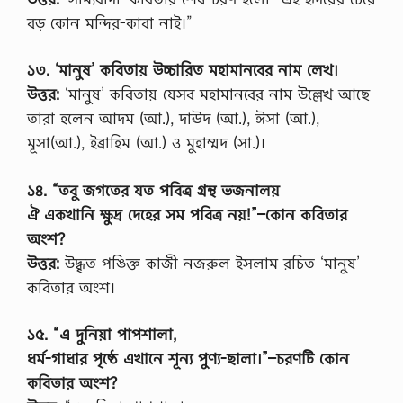
বড় কোন মন্দির-কাবা নাই।”
১৩. ‘মানুষ’ কবিতায় উচ্চারিত মহামানবের নাম লেখ।
উত্তর:
‘মানুষ’ কবিতায় যেসব মহামানবের নাম উল্লেখ আছে
তারা হলেন আদম (আ.), দাঊদ (আ.), ঈসা (আ.),
মূসা(আ.), ইব্রাহিম (আ.) ও মুহাম্মদ (সা.)।
১৪. “তবু জগতের যত পবিত্র গ্রন্থ ভজনালয়
ঐ একখানি ক্ষুদ্র দেহের সম পবিত্র নয়!”–কোন কবিতার
অংশ?
উত্তর:
উদ্ধৃত পঙ্ক্তি কাজী নজরুল ইসলাম রচিত ‘মানুষ’
কবিতার অংশ।
১৫. “এ দুনিয়া পাপশালা,
ধর্ম-গাধার পৃষ্ঠে এখানে শূন্য পুণ্য-ছালা।”–চরণটি কোন
কবিতার অংশ?