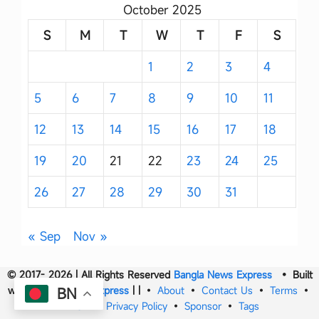
October 2025
S
M
T
W
T
F
S
1
2
3
4
5
6
7
8
9
10
11
12
13
14
15
16
17
18
19
20
21
22
23
24
25
26
27
28
29
30
31
« Sep
Nov »
© 2017- 2026 | All Rights Reserved
Bangla News Express
• Built
with
Bangla News Express
|
|
•
About
•
Contact Us
•
Terms
•
BN
DMCA
•
Privacy Policy
•
Sponsor
•
Tags