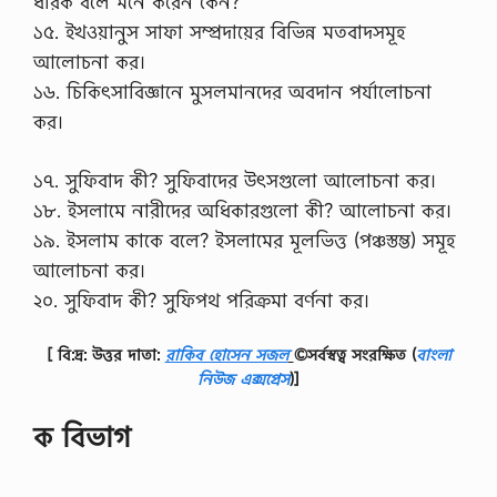
ধারক বলে মনে করেন কেন?
১৫. ইখওয়ানুস সাফা সম্প্রদায়ের বিভিন্ন মতবাদসমূহ
আলোচনা কর।
১৬. চিকিৎসাবিজ্ঞানে মুসলমানদের অবদান পর্যালোচনা
কর।
১৭. সুফিবাদ কী? সুফিবাদের উৎসগুলো আলোচনা কর।
১৮. ইসলামে নারীদের অধিকারগুলো কী? আলোচনা কর।
১৯. ইসলাম কাকে বলে? ইসলামের মূলভিত্ত (পঞ্চস্তম্ভ) সমূহ
আলোচনা কর।
২০. সুফিবাদ কী? সুফিপথ পরিক্রমা বর্ণনা কর।
[ বি:দ্র: উত্তর দাতা:
রাকিব হোসেন সজল
©সর্বস্বত্ব সংরক্ষিত
(
বাংলা
নিউজ এক্সপ্রেস
)]
ক বিভাগ