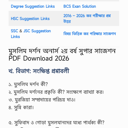
/
/
Degree Suggestion Links
BCS Exan Solution
w
2016 – 2026 জব পরীক্ষার প্রশ্ন
w
HSC Suggestion Links
উত্তর
w
.
SSC
‍&
JSC Suggestion
b
বিষয় ভিত্তিক জব পরিক্ষার সাজেশন
Links
a
n
g
মুসলিম দর্শন অনার্স ২য় বর্ষ সুপার সাজেশন
l
PDF Download 2026
a
n
e
খ. বিভাগ: সংক্ষিপ্ত প্রশ্নাবলী
w
s
e
১. মুসলিম দর্শন কী?
x
২. মুসলিম দর্শনের প্রকৃতি কী? সংক্ষেপে ব্যাখ্যা কর।
p
r
৩. মুরজিয়া সম্প্রদায়ের পরিচয় দাও।
e
৪. সুন্নি কারা।
s
s
.
৫. সুফিবাদ ও গোড়া মুসলমানদের মধ্যে পার্থক্য কী?
c