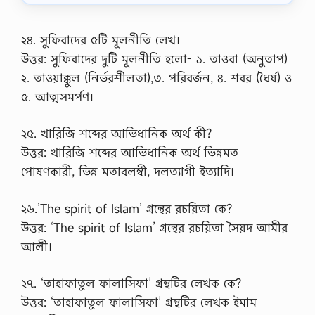
য়
:
বাং
২৪. সুফিবাদের ৫টি মূলনীতি লেখ।
লা
উত্তর: সুফিবাদের দুটি মূলনীতি হলো- ১. তাওবা (অনুতাপ)
এ
সা
২. তাওয়াক্কুল (নির্ভরশীলতা),৩. পরিবর্জন, ৪. শবর (ধৈর্য) ও
ই
৫. আত্মসমর্পণ।
ন
মে
ন্টে
২৫. খারিজি শব্দের আভিধানিক অর্থ কী?
রে
উত্তর: খারিজি শব্দের আভিধানিক অর্থ ভিন্নমত
র
উ
পোষণকারী, ভিন্ন মতাবলম্বী, দলত্যাগী ইত্যাদি।
ত্ত
র
2
২৬.’The spirit of Islam’ গ্রন্থের রচয়িতা কে?
0
উত্তর: ‘The spirit of Islam’ গ্রন্থের রচয়িতা সৈয়দ আমীর
2
1
আলী।
এ
সা
ই
২৭. ‘তাহাফাতুল ফালাসিফা’ গ্রন্থটির লেখক কে?
ন
উত্তর: ‘তাহাফাতুল ফালাসিফা’ গ্রন্থটির লেখক ইমাম
মে