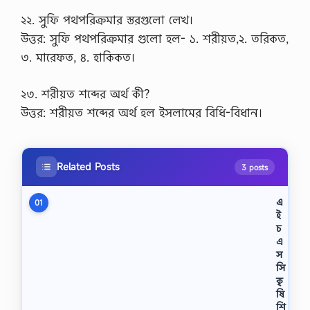
২২. সুফি পথপরিক্রমার স্তরগুলো লেখ।
উত্তর: সুফি পথপরিক্রমার গুলো হল- ১. শরীয়ত,২. তরিকত,
৩. মারেফত, ৪. হাকিকত।
২৩. শরীয়ত শব্দের অর্থ কী?
উত্তর: শরীয়ত শব্দের অর্থ হল ইসলামের বিধি-বিধান।
Related Posts
3 posts
এ
01
ই
চ
এ
স
সি
কৃ
ষি
শি