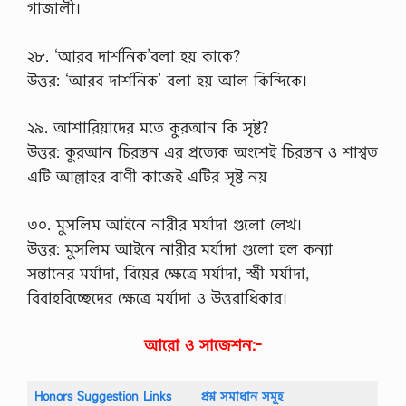
ন্টে
গাজালী।
র
ক্র
মি
২৮. ‘আরব দার্শনিক’বলা হয় কাকে?
ক
উত্তর: ‘আরব দার্শনিক’ বলা হয় আল কিন্দিকে।
নংঃ
0
5
২৯. আশারিয়াদের মতে কুরআন কি সৃষ্ট?
বাং
লা
উত্তর: কুরআন চিরন্তন এর প্রত্যেক অংশেই চিরন্তন ও শাশ্বত
নি
এটি আল্লাহর বাণী কাজেই এটির সৃষ্ট নয়
উ
জ
এ
৩০. মুসলিম আইনে নারীর মর্যাদা গুলো লেখ।
ক্স
প্রে
উত্তর: মুসলিম আইনে নারীর মর্যাদা গুলো হল কন্যা
স
সন্তানের মর্যাদা, বিয়ের ক্ষেত্রে মর্যাদা, স্ত্রী মর্যাদা,
/
/
বিবাহবিচ্ছেদের ক্ষেত্রে মর্যাদা ও উত্তরাধিকার।
h
t
আরো ও সাজেশন:-
t
p
s
:
Honors Suggestion Links
প্রশ্ন সমাধান সমূহ