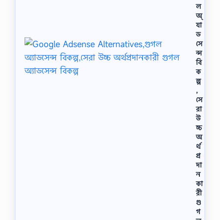
ল
অ্
যা
ড
সে
ন্স
বি
ক
ল্প
,
সে
রা
উ
চ্চ
অ
র্থ
প্র
দা
ন
কা
রী
গু
গ