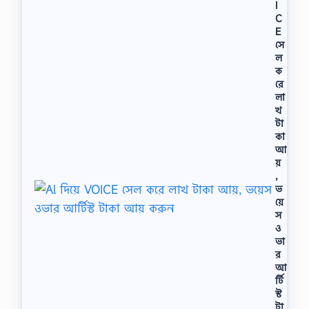
I
C
E
সে
ল
ক
রে
লা
খ
টা
কা
আ
য়
,
ভ
য়ে
স
ও
ভা
র
আ
র্টি
স্ট
টা