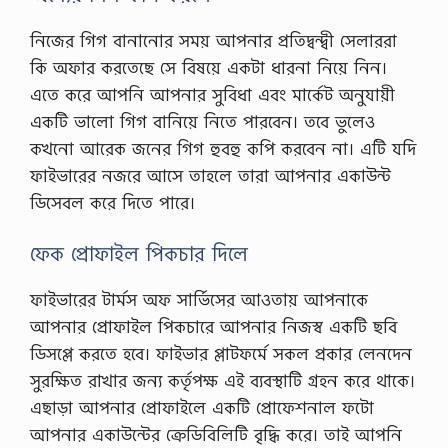
ক
ন্টে
নিজের গিগ বানানোর সময় আপনার প্রতিদ্বন্দ্বী সেলাররা
ন্ট
কি অফার করতেছে সে বিষয়ে একটা ধারনা নিয়ে নিন।
মা
র্কে
এতে করে আপনি আপনার সুবিধা এবং মার্কেট অনুযায়ী
টিং
একটি ভালো গিগ বানিয়ে নিতে পারবেন। তবে ভুলেও
ক
রে
কখনো আরেক জনের গিগ হুবহু কপি করবেন না। এটি যদি
কি
ফাইভারের নজরে আসে তাহলে তারা আপনার একাউন্ট
ভা
বে
ডিসেবল করে দিতে পারে।
আ
য়
ক
ফেক প্রোফাইল পিকচার দিলে
রা
যা
ফাইভারের টার্মস অফ সার্ভিসের আওতায় আপনাকে
য়
?
আপনার প্রোফাইল পিকচারে আপনার নিজস্ব একটি ছবি
অ
ডিসপ্লে করতে হবে। ফাইভার প্লাটফর্মে সকল প্রকার লেনদেন
নে
কে
সুরক্ষিত রাখার জন্য কর্তৃপক্ষ এই ব্যবস্থাটি গ্রহন করে থাকে।
এ
এছাড়া আপনার প্রোফাইলে একটি প্রোফেশনাল ফটো
খ
ন
আপনার একাউন্টের ক্রেডিবিলিটি বৃদ্ধি করে। তাই আপনি
ও