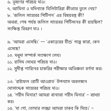
o
৬. ভূষণের পরিচয় দাও।
n
৭. আমিনা ও মদিনাকে মিলিটারিরা কীভাবে তুলে নেয়?
h
s
৮. ‘জলিল সাহেবের পিটিশন’ এর বিষয়বস্তু কী?
c
অথবা, শেষ পর্যন্ত জলিল সাহেবের পিটিসনের কী হয়েছিল?
H
i
সংক্ষিপ্ত বিবরণ দাও ।
s
t
৯. ‘আমরা এসেছি।’ — ‘একাত্তরের যীশু’ গল্পে কারা, কেন
o
r
এসেছে?
y
১০. মধুদা সম্পর্কে সংক্ষেপে লেখ।
…
১১. হাসিম সেখের পরিচয় দাও।
১২. সুদীপ্ত শাহিনের চাকরির পরীক্ষার অভিজ্ঞতা বর্ণনা কর।
১৩. ‘রাইফেল রোটি আওরাত’ উপন্যাস অবলম্বনে
মোসাদ্দেক সাহেবের পরিচয় দাও।
১৪. ‘শহীদ মিনার? আমরা বানাবো শহীদ মিনার’ – ব্যাখ্যা
কর।
১৫. ‘মা গো, তোমার লজ্জা আমরা ঢাকব কি দিয়ে।’ –