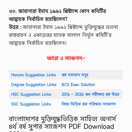
e
৩০. জাহানারা ইমাম ১৯৯২ খ্রিস্টাব্দে কোন কমিটির
s
t
আহ্বায়ক নির্বাচিত হয়েছিলেন?
i
উত্তর :
জাহানারা ইমাম ১৯৯২ খ্রিস্টাব্দে মুক্তিযুদ্ধের চেতনা
o
n
বাস্তবায়ন ও একাত্তরের ঘাতক দালাল নির্মূল কমিটি’র
,
আহ্বায়ক নির্বাচিত হয়েছিলেন।
H
i
s
আরো ও সাজেশন:-
t
o
r
y
Honors Suggestion Links
প্রশ্ন সমাধান সমূহ
1
Degree Suggestion Links
BCS Exan Solution
s
t
HSC Suggestion Links
2016 – 2026 জব পরীক্ষার প্রশ্ন উত্তর
P
a
SSC Suggestion Links
বিষয় ভিত্তিক জব পরিক্ষার সাজেশন
p
e
r
বাংলাদেশের মুক্তিযুদ্ধভিত্তিক সাহিত্য অনার্স
s
৪র্থ বর্ষ সুপার সাজেশন PDF Download
u