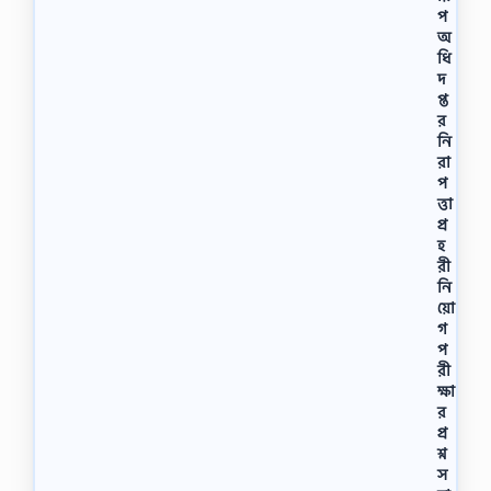
প
অ
ধি
দ
প্ত
র
নি
রা
প
ত্তা
প্র
হ
রী
নি
য়ো
গ
প
রী
ক্ষা
র
প্র
শ্ন
স