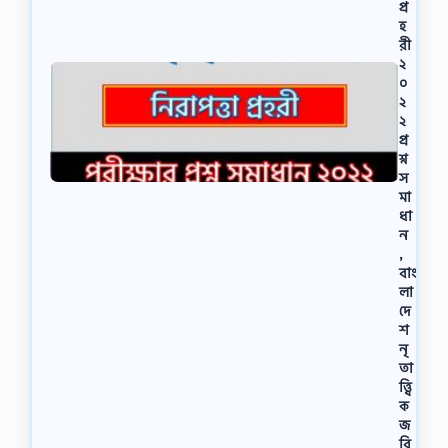
প্র
হ
রী
২
০
২
২
প্র
শ্ন
স
মা
ধা
ন
,
বাং
লা
দে
শ
নৃ
তা
ত্ত্বি
ক
জ
রি