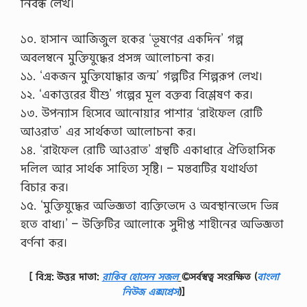
নিবন্ধ লেখ।
১০. হাসান আজিজুল হকের ‘ভূষণের একদিন’ গল্প
অবলম্বনে মুক্তিযুদ্ধের প্রসঙ্গ আলোচনা কর।
১১. ‘একজন মুক্তিযোদ্ধার জন্ম’ গল্পটির শিল্পরূপ লেখ।
১২. ‘একাত্তরের যীশু’ গল্পের মূল বক্তব্য বিশ্লেষণ কর।
১৩. উপন্যাস হিসেবে আনোয়ার পাশার ‘রাইফেল রোটি
আওরাত’ এর সার্থকতা আলোচনা কর।
১৪. ‘রাইফেল রোটি আওরাত’ গ্রন্থটি একাধারে ঐতিহাসিক
দলিল আর সার্থক সাহিত্য সৃষ্টি। – মন্তব্যটির যথার্থতা
বিচার কর।
১৫. ‘মুক্তিযুদ্ধের অভিজ্ঞতা ব্যক্তিভেদে ও অবস্থানভেদে ভিন্ন
হতে বাধ্য।’ – উক্তিটির আলোকে সুদীপ্ত শাহীনের অভিজ্ঞতা
বর্ণনা কর।
[ বি:দ্র: উত্তর দাতা:
রাকিব হোসেন সজল
©সর্বস্বত্ব সংরক্ষিত
(
বাংলা
নিউজ এক্সপ্রেস
)]