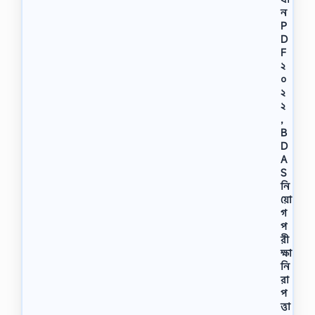
ন
P
D
F
২
০
২
২
,
B
D
A
S
নি
য়ো
গ
প
রী
ক্ষা
নি
রা
প
ত্তা