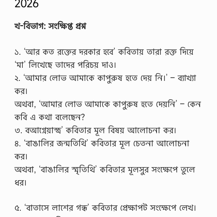
2026
g
g
e
খ-বিভাগ: সংক্ষিপ্ত প্রশ্ন
s
t
i
১. ‘আর কত রক্তের দরকার হবে’ কবিতায় তারা রক্ত দিয়ে
o
n
‘মা’ লিখেছে তাদের পরিচয় দাও।
p
২. ‘আমার লোভ আমাকে কাপুরুষ হতে দেয় নি।’ – ব্যাখ্যা
d
f
কর।
,
অথবা, ‘আমার লোভ আমাকে কাপুরুষ হতে দেয়নি’ – কেন
s
h
কবি এ কথা বলেছেন?
o
৩. বআগ্নেয়াস্ত্র’ কবিতার মূল বিষয় আলোচনা কর।
r
t
৪. ‘বাঙালির জন্মতিথি’ কবিতার মূল চেতনা আলোচনা
s
কর।
u
g
অথবা, ‘বাঙালির স্মৃতিথি’ কবিতার মূলসুর সংক্ষেপে তুলে
g
ধর।
e
s
t
৫. ‘বাতাসে লাশের গন্ধ’ কবিতার প্রেক্ষাপট সংক্ষেপে লেখ।
i