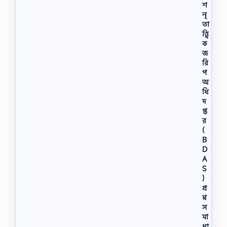
শ
নৃ
তা
ত্ত্বি
ক
জ
রি
প
অ
ধি
দ
প্ত
র
(
B
D
A
S
)
প্র
শ্ন
স
মা
ধা