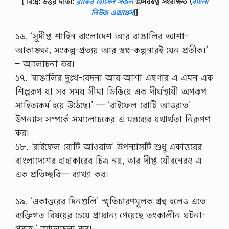
[ বি:দ্র: উত্তর দাতা:
রাকিব হোসেন সজল
©সর্বস্বত্ব সংরক্ষিত
(
বাংলা
নিউজ এক্সপ্রেস
)]
১৬. ‘সুদীপ্ত শাহিন বাংলাদেশ আর বাঙালির আশা-
আকাঙ্ক্ষা, সংকল্প-প্ৰত্যয় আর স্বপ্ন-কল্পনারই যেন প্রতীক।’
– আলোচনা কর।
১৭. ‘বাঙালির দুঃখ-বেদনা আর আশা এষণার এ এমন এক
শিল্পরূপ যা সব সময় সীমা ডিঙিয়ে এক দীর্ঘস্থায়ী অপরূপ
সাহিত্যকর্ম হয়ে উঠেছে।’ — ‘রাইফেল রোটি আওরাত’
উপন্যাস সম্পর্কে সমালোচকের এ মন্তব্যের যথার্থতা নিরূপণ
কর।
১৮. ‘রাইফেল রোটি আওরাত’ উপন্যাসটি শুধু একাত্তরের
বাংলাদেশের হাহাকারের চিত্র নয়, তার দীপ্ত যৌবনেরও এ
এক প্রতিচ্ছবি— ব্যাখ্যা কর।
১৯. ‘একাত্তরের দিনগুলি’ স্মৃতিচারণমূলক গ্রন্থ হলেও এতে
ব্যক্তিগত বিষয়ের চেয়ে প্রাধান্য পেয়েছে তৎকালীন ঘটনা-
প্রবাহ।’ আলোচনা কর।