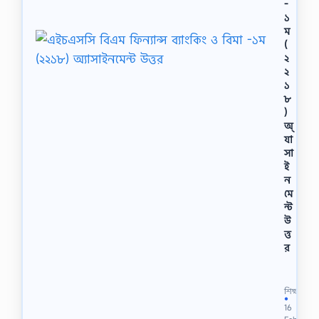
-
১
ম
(
২
২
১
৮
)
অ্
যা
সা
ই
ন
মে
ন্ট
উ
ত্ত
র
এ
ই
চ
শিক্ষা
এ
●
16
স