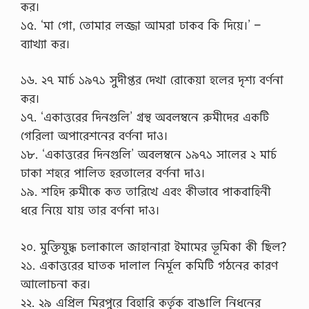
কর।
১৫. ‘মা গো, তোমার লজ্জা আমরা ঢাকব কি দিয়ে।’ –
ব্যাখ্যা কর।
১৬. ২৭ মার্চ ১৯৭১ সুদীপ্তর দেখা রোকেয়া হলের দৃশ্য বর্ণনা
কর।
১৭. ‘একাত্তরের দিনগুলি’ গ্রন্থ অবলম্বনে রুমীদের একটি
গেরিলা অপারেশনের বর্ণনা দাও।
১৮. ‘একাত্তরের দিনগুলি’ অবলম্বনে ১৯৭১ সালের ২ মার্চ
ঢাকা শহরে পালিত হরতালের বর্ণনা দাও।
১৯. শহিদ রুমীকে কত তারিখে এবং কীভাবে পাকবাহিনী
ধরে নিয়ে যায় তার বর্ণনা দাও।
২০. মুক্তিযুদ্ধ চলাকালে জাহানারা ইমামের ভূমিকা কী ছিল?
২১. একাত্তরের ঘাতক দালাল নির্মূল কমিটি গঠনের কারণ
আলোচনা কর।
২২. ২৯ এপ্রিল মিরপুরে বিহারি কর্তৃক বাঙালি নিধনের