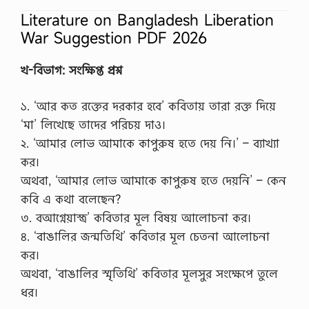
i
Literature on Bangladesh Liberation
n
s
War Suggestion PDF 2026
u
r
a
খ-বিভাগ: সংক্ষিপ্ত প্রশ্ন
n
c
e
১. ‘আর কত রক্তের দরকার হবে’ কবিতায় তারা রক্ত দিয়ে
c
‘মা’ লিখেছে তাদের পরিচয় দাও।
l
a
২. ‘আমার লোভ আমাকে কাপুরুষ হতে দেয় নি।’ – ব্যাখ্যা
i
কর।
m
s
অথবা, ‘আমার লোভ আমাকে কাপুরুষ হতে দেয়নি’ – কেন
,
কবি এ কথা বলেছেন?
y
o
৩. বআগ্নেয়াস্ত্র’ কবিতার মূল বিষয় আলোচনা কর।
u
৪. ‘বাঙালির জন্মতিথি’ কবিতার মূল চেতনা আলোচনা
w
i
কর।
l
অথবা, ‘বাঙালির স্মৃতিথি’ কবিতার মূলসুর সংক্ষেপে তুলে
l
n
ধর।
e