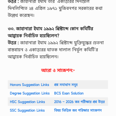
উত্তর :
জাহানারা ইমাম তাঁর ‘একাত্তরের দিনগুলি’
2
0
দিনলিপিতে ২৪ এপ্রিল ১৯৭১ মুজিবনগর সরকারের কথা
2
উল্লেখ করেছেন।
6
T
o
৩০. জাহানারা ইমাম ১৯৯২ খ্রিস্টাব্দে কোন কমিটির
r
e
আহ্বায়ক নির্বাচিত হয়েছিলেন?
c
উত্তর :
জাহানারা ইমাম ১৯৯২ খ্রিস্টাব্দে মুক্তিযুদ্ধের চেতনা
o
v
বাস্তবায়ন ও একাত্তরের ঘাতক দালাল নির্মূল কমিটি’র
e
আহ্বায়ক নির্বাচিত হয়েছিলেন।
r
u
n
আরো ও সাজেশন:-
e
m
p
Honors Suggestion Links
প্রশ্ন সমাধান সমূহ
l
o
Degree Suggestion Links
BCS Exan Solution
y
m
HSC Suggestion Links
2016 – 2026 জব পরীক্ষার প্রশ্ন উত্তর
e
n
SSC Suggestion Links
বিষয় ভিত্তিক জব পরিক্ষার সাজেশন
t