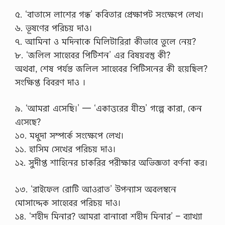
e
৫. ‘বাতাসে লাশের গন্ধ’ কবিতার প্রেক্ষাপট সংক্ষেপে লেখ।
d
t
৬. ভূষণের পরিচয় দাও।
o
৭. আমিনা ও মদিনাকে মিলিটারিরা কীভাবে তুলে নেয়?
c
o
৮. ‘জলিল সাহেবের পিটিশন’ এর বিষয়বস্তু কী?
n
অথবা, শেষ পর্যন্ত জলিল সাহেবের পিটিসনের কী হয়েছিল?
t
a
সংক্ষিপ্ত বিবরণ দাও ।
c
t
…
৯. ‘আমরা এসেছি।’ — ‘একাত্তরের যীশু’ গল্পে কারা, কেন
এসেছে?
১০. মধুদা সম্পর্কে সংক্ষেপে লেখ।
১১. হাসিম সেখের পরিচয় দাও।
১২. সুদীপ্ত শাহিনের চাকরির পরীক্ষার অভিজ্ঞতা বর্ণনা কর।
১৩. ‘রাইফেল রোটি আওরাত’ উপন্যাস অবলম্বনে
মোসাদ্দেক সাহেবের পরিচয় দাও।
১৪. ‘শহীদ মিনার? আমরা বানাবো শহীদ মিনার’ – ব্যাখ্যা