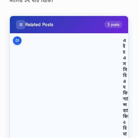
সালের ২৭ মার্চ থেকে।
Related Posts
3 posts
এ
01
ই
চ
এ
স
সি
বি
এ
ম
ফি
ন্যা
ন্স
ব্যাং
কিং
ও
বি
মা