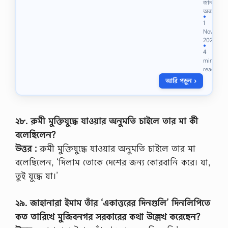
e
জানা
সা
m
অজানা
ম্প্র
●
p
1
দা
l
Nov
য়ি
o
2023
ক
y
●
4
স
m
min
ম্প্রী
e
read
তি
n
,
আরি পড়ুন ›
t
…
I
n
s
২৮. রুমী মুক্তিযুদ্ধে যাওয়ার অনুমতি চাইলে তার মা কী
u
r
বলেছিলেন?
a
উত্তর :
রুমী মুক্তিযুদ্ধে যাওয়ার অনুমতি চাইলে তার মা
n
c
বলেছিলেন, ‘দিলাম তোকে দেশের জন্য কোরবানি করে। যা,
e
তুই যুদ্ধে যা।’
C
l
a
২৯. জাহানারা ইমাম তাঁর ‘একাত্তরের দিনগুলি’ দিনলিপিতে
i
m
কত তারিখে মুজিবনগর সরকারের কথা উল্লেখ করেছেন?
s