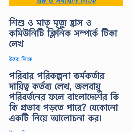
প্রশ্ন ও সমাধান
লিংক
শিশু ও মাতৃ মৃত্যু হ্রাস ও
কমিউনিটি ক্লিনিক সম্পর্কে টিকা
লেখ
উত্তর: লিংক
পরিবার পরিকল্পনা কর্মকর্তার
দায়িত্ব কর্তব্য লেখ, জলবায়ু
পরিবর্তনের ফলে বাংলাদেশের কি
কি প্রভাব পড়তে পারে? যেকোনাে
একটি নিয়ে আলােচনা কর।