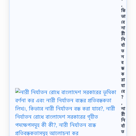
,
কি
ভা
বে
না
রী
নি
র্যা
ত
ন
ব
ন্ধ
ক
রা
যা
বে
?
,
না
রী
নি
র্যা
ত