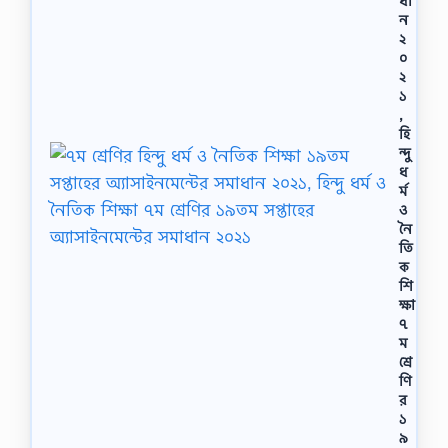
ধা
ন
২
০
২
১
,
হি
ন্দু
ধ
র্ম
ও
নৈ
তি
ক
শি
ক্ষা
৭
ম
শ্রে
ণি
র
১
৯