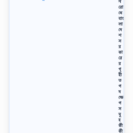
ন
রো
ধে
বাং
লা
দে
শ
স
র
কা
রে
র
গৃ
হী
ত
প
দ
ক্ষে
প
স
মূ
হ
কী
কী