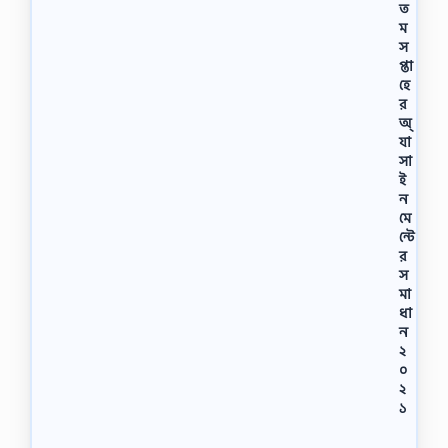
ত
ম
স
প্তা
হে
র
অ্
যা
সা
ই
ন
মে
ন্টে
র
স
মা
ধা
ন
২
০
২
১
শ্রে
ণি