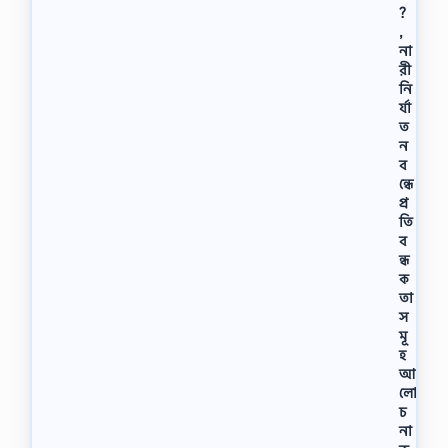
?
,
না
রী
নি
র্যা
ত
ন
ব
ন্ধে
প্র
তি
ব
ন্ধ
ক
তা
স
মূ
হ
আ
লো
চ
না