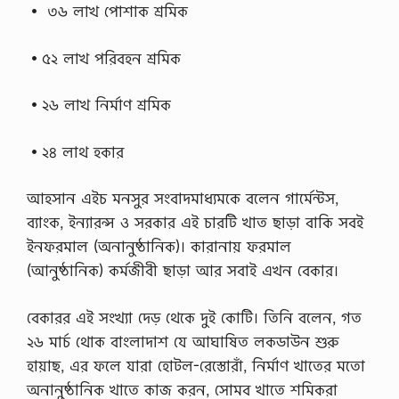
• ৩৬ লাখ পােশাক শ্রমিক
•৫২ লাখ পরিবহন শ্রমিক
•২৬ লাখ নির্মাণ শ্রমিক
•২৪ লাথ হকার
আহসান এইচ মনসুর সংবাদমাধ্যমকে বলেন গার্মেন্টস,
ব্যাংক, ইন্যারন্স ও সরকার এই চারটি খাত ছাড়া বাকি সবই
ইনফরমাল (অনানুষ্ঠানিক)। কারানায় ফরমাল
(আনুষ্ঠানিক) কর্মজীবী ছাড়া আর সবাই এখন বেকার।
বেকারর এই সংখ্যা দেড় থেকে দুই কোটি। তিনি বলেন, গত
২৬ মার্চ থোক বাংলাদাশ যে আঘাষিত লকডাউন শুরু
হায়াছ, এর ফলে যারা হােটল-রেস্তােরাঁ, নির্মাণ খাতের মতাে
অনানুষ্ঠানিক খাতে কাজ করন, সােমব খাতে শমিকরা