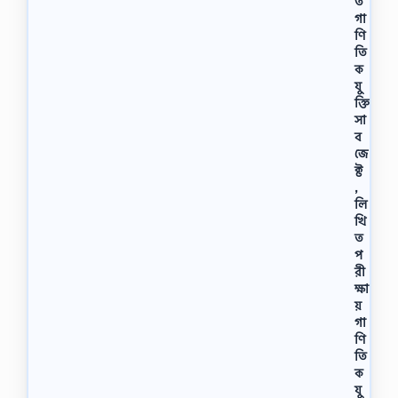
ত
গা
ণি
তি
ক
যু
ক্তি
সা
ব
জে
ক্ট
,
লি
খি
ত
প
রী
ক্ষা
য়
গা
ণি
তি
ক
যু