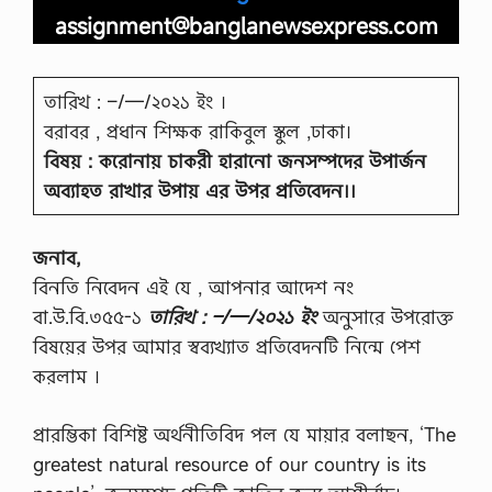
assignment@banglanewsexpress.com
তারিখ : –/—/২০২১ ইং ।
বরাবর , প্রধান শিক্ষক রাকিবুল স্কুল ,ঢাকা।
বিষয় : করােনায় চাকরী হারানাে জনসম্পদের উপার্জন
অব্যাহত রাখার উপায় এর উপর প্রতিবেদন।।
জনাব,
বিনতি নিবেদন এই যে , আপনার আদেশ নং
বা.উ.বি.৩৫৫-১
তারিখ : –/—/২০২১ ইং
অনুসারে উপরােক্ত
বিষয়ের উপর আমার স্বব্যখ্যাত প্রতিবেদনটি নিন্মে পেশ
করলাম ।
প্রারম্ভিকা বিশিষ্ট অর্থনীতিবিদ পল যে মায়ার বলাছন, ‘The
greatest natural resource of our country is its