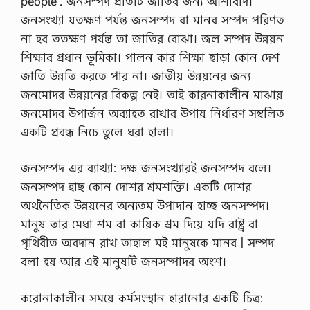
people’. জনসম্পদ প্রতিটি জাতির জন্য আশীর্বাদ।
জনসংখ্যা যতক্ষণ পর্যন্ত জনসম্পদ বা মানব সম্পদ পরিণত
না হব ততক্ষণ পর্যন্ত তা জাতির বােঝা। জল সম্পদ উন্নয়ন
শিক্ষার প্রধান ভূমিকা। পালন কার শিক্ষা ছাড়া কোন দেশ
জাতি উন্নতি করতে পার না। জাতীয় উন্নয়নের জন্য
জনমােদর উন্নয়নের বিকল্প নেই। তাই কারনাকালীন মাঝায়
জনমােদর উপার্জন অব্যাহত রাখার উপায় নির্ধারণ সম্বলিত
একটি প্রবন্ধ নিচে তুলে ধরা হালা।
জনসম্পদ এর ব্যাখ্যা: দক্ষ জনসংখ্যারই জনসম্পদ বলে।
জনসম্পদ হাছ কোন দোশর শ্রমশক্তি। একটি দোশর
অর্থনৈতিক উন্নয়নের অন্যতম উপাদান হাচ্ছ জনসম্পদ।
মানুষ তার মেধা শম বা কায়িক শ্রম দিয়ে যদি রাষ্ট্র বা
পৃথিবীত অবদান রাখ তাহাল মই মানুষকে মানব | সম্পদ
বলা হয় আর এই মানুষটি জনসম্পাদর অংশ।
করােনাকালীন সময়ে কর্মসংস্থান হারানাের একটি চিত্র: