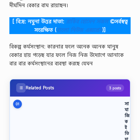
দীর্ঘদিন বেকার বাম রায়াছন।
[ বি:দ্র: নমুনা উত্তর দাতা:
রাকিব হোসেন সজল
©সর্বস্বত্ব
সংরক্ষিত
(
বাংলা নিউজ এক্সপ্রেস
)]
বিকল্প কর্মসংস্থান: কারনার ফলে অনেক অনেক মানুষ
বেকার হায় পড়েছ যার ফলে নিজ নিজ উদ্যোগে আনাকে
বার বার কর্মসংস্থানের ব্যবস্থা করছে যেমন
Related Posts
3 posts
সা
01
মা
জি
ক
ই
তি
হা