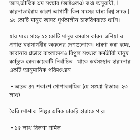
আন,র্জাতিক শ্রম সংস্থার (আইএলও) তথ্য অনুযায়ী, |
কারনাভাইরাম কারণ আগামী তিন মাসের মাধ্য বিশ্ব সাড়ে |
১৯ কোটি মানুষ আদর পূর্ণকালীন চাকরিগরাতে থা[ন।
যার মধ্যে সাড়ে ১২ কোটি মানুষ বসবাস কারন এশিয়া ও
প্রশান্ত মহাসাগরীয় অঞ্চলের দেশগুলােতে। ধারণা করা হচ্ছে,
কারানার প্রভাবে বাংলাদেশও বিপুল সংখ্যক কর্মজীবী মানুষ
কৰ্মচ্যুত হবন।কায়কটি নির্বাচিত | খাতে কর্মসংস্থান হারানাের
একটি আনুমানিক পরিমংখ্যান
•অন্তত ৪৭ শতাংশ পােশাকশ্রমিক (যে সংখ্যা দাঁড়াবে। ২৩
লাখ)
তৈরি পােশাক শিল্পর শ্রমিক চাকরি হারাতে পার।
•১৫ লাখ রিকশা শ্রমিক