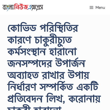
Skip
Menu
to
content
কোভিড পরিস্থিতির
কারণে চাকুরীচ্যুত
কর্মসংস্থান হারানাে
জনসম্পদের উপার্জন
অব্যাহত রাখার উপায়
নির্ধারণ সম্পর্কিত একটি
প্রতিবেদন লিখ, করােনায়