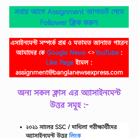
সবার আগে Assignment আপডেট পেতে
Follower ক্লিক করুন
এসাইনমেন্ট সম্পর্কে প্রশ্ন ও মতামত জানাতে পারেন
আমাদের কে
Google News
<>
YouTube
:
Like Page
ইমেল :
assignment@banglanewsexpress.com
অন্য সকল ক্লাস এর অ্যাসাইনমেন্ট
উত্তর সমূহ :-
২০২১ সালের SSC / দাখিলা
পরীক্ষার্থীদের
অ্যাসাইনমেন্ট উত্তর
লিংক