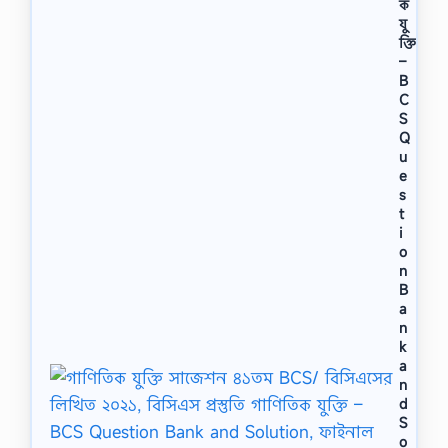
ক
যু
ক্তি
–
B
C
S
Q
u
e
s
t
i
o
n
B
a
n
k
a
n
d
S
o