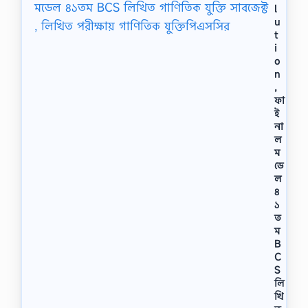
l
u
t
i
o
n
,
ফা
ই
না
ল
ম
ডে
ল
৪
১
ত
ম
B
C
S
লি
খি