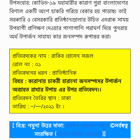
উপসংহার: কোভিড-১৯ মহামারীর কারাণ পুরা বাংলাদেশের
বিশাল একটি অংশ চাকরি গরিয়ে বেকার হয় পাড়াছ৷ তাই
সরকারি ও বেসরকারি প্রতিষ্ঠানগুালার উচিত এদরাক সাময়
উপযাগী প্রশিক্ষণ দেওয়ার পাশাপাশি পরামর্শ দিয়ে পুনরায়
অর্থ উপার্জন সাহায্য কার জনসম্পদ রূপান্তর করা৷
প্রতিবেদকের নাম : রাকিব হোসেন সজল
রোল নং : ০১
প্রতিবেদনের ধরন : প্রাতিষ্ঠানিক
বিষয় : করােনায় চাকরী হারানাে জনসম্পদের উপার্জন
অব্যাহত রাখার উপায় এর উপর প্রতিবেদন।।
প্রতিবেদন তৈরির স্থান : ঢাকা
তারিখ : –/—/২০২১ ইং ।
[ বি:দ্র: নমুনা উত্তর দাতা:
রাকিব হোসেন সজল
©সর্বস্বত্ব
সংরক্ষিত
(
বাংলা নিউজ এক্সপ্রেস
)]