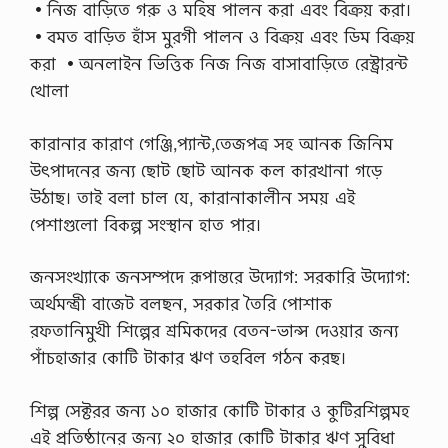
•নিজ বাড়িতে গরু ও মহিষ পালন করা এবং বিক্রয় করা।
রা
•বমত বাড়িত হাঁস মুরগী পালন ও বিক্রয় এবং ডিম বিক্রয়
জ
নৈ
করা •অনলাইন ভিত্তিক নিজ নিজ বাসাবাড়িতে রেস্ট্রারন্ট
তি
খােলা
ক
ব্য
ব
কারানার কারাণ গেঞ্জি,প্যান্ট,তেজপত্র সহ আনক জিনিম
স্থা
,
উৎপাদনের জন্য ছােট ছােট আনক কল কারখানা গড়ে
অ
উঠাছ। তাই বলা চাল যে, কারানাকালীন সময় এই
না
র্স
পেশাগুলাে বিকল্প সংস্থান হাত পার।
৪
র্থ
ব
জনসংখ্যাকে জনসম্পদে রূপান্তরে উদ্যোগ: সরকারি উদ্যোগ:
র্ষে
অর্থমন্ত্ৰী বাজেট বলছন, সরকার তৈরি পােশাক
র
১
রফতানিমুখী শিল্পের শ্রমিকদের বেতন-ভান্স দেওয়ার জন্য
০
পাঁচহাজার কোটি টাকার ঋণ তহবিল গঠন করছ।
০
%
ক
শিল্প সেক্টরর জন্য ১০ হাজার কোটি টাকার ও কুটিরশিল্পমহ
ম
ন
এই প্রতিষ্ঠানের জন্য ২০ হাজার কোটি টাকার ঋণ সুবিধা