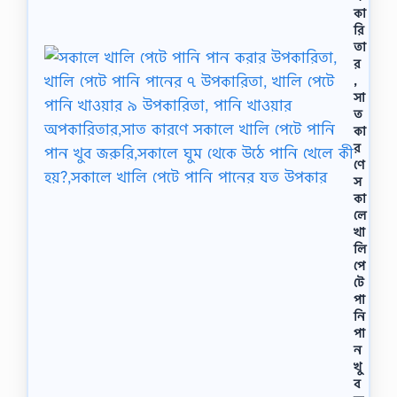
কা
রি
তা
র
,
সা
ত
কা
র
ণে
স
কা
লে
খা
লি
পে
টে
পা
নি
পা
ন
খু
ব