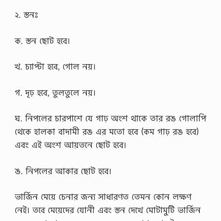
i
c
২. স্তনঃ
i
o
ক. স্তন ছোট হবে।
u
s
a
খ. চ্যাপ্টা হবে, গোল নয়।
n
d
n
গ. দৃঢ় হবে, তুলতুলে নয়।
u
t
r
ঘ. নিপলের চারপাশে যে গাঢ় অংশ থাকে তার রঙ গোলাপি
i
t
থেকে হালকা বাদামী রঙ এর মতো হবে (কম গাঢ় রঙ হবে)
i
এবং এই অংশ আয়তনে ছোট হবে।
o
u
s
ঙ. নিপলের আকার ছোট হবে।
f
o
o
ভার্জিন মেয়ে চেনার জন্য সাধারণত তেমন কোন লক্ষণ
d
l
নেই। তবে মেয়েদের যোনী এবং স্তন দেখে মোটামুটি ভার্জিন
i