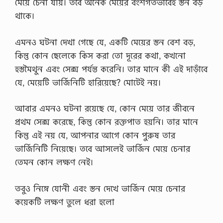
মেয়ে চেনা যায়। তবে অনেক মেয়ের বংশগতভাবেই স্তন বড়
k
e
থাকে।
K
h
এমনও ঘটনা দেখা গেছে যে, একটি মেয়ের স্তন বেশ বড়,
i
c
কিন্তু কোন ছেলেকে কিস করা তো দূরের কথা, কখনো
h
হস্তমৈথুন এবং সেক্স পর্যন্ত করেনি। তার মানে কী এই দাড়াঁবে
u
r
যে, মেয়েটি ভার্জিনিটি হারিয়েছে? মোটেই নয়।
i
o
r
আবার এমনও ঘটনা রয়েছে যে, কোন মেয়ে তার জীবনে
P
প্রথম সেক্স করেছে, কিন্তু কোন রক্তপাত হয়নি। তার মানে
u
d
কিন্তু এই নয় যে, আপনার আগে কোন পুরুষ তার
d
ভার্জিনিটি নিয়েছে। তবে আসলেই ভার্জিন মেয়ে চেনার
i
n
তেমন কোন লক্ষণ নেই।
g
o
r
তবুও নিম্নে যোনী এবং স্তন দেখে ভার্জিন মেয়ে চেনার
F
কয়েকটি লক্ষণ তুলে ধরা হলো
i
r
n