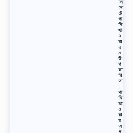
লি
পে
টে
পা
নি
খা
ও
য়া
র
৯
উ
প
কা
রি
তা
,
পা
নি
খা
ও
য়া
র
অ
প