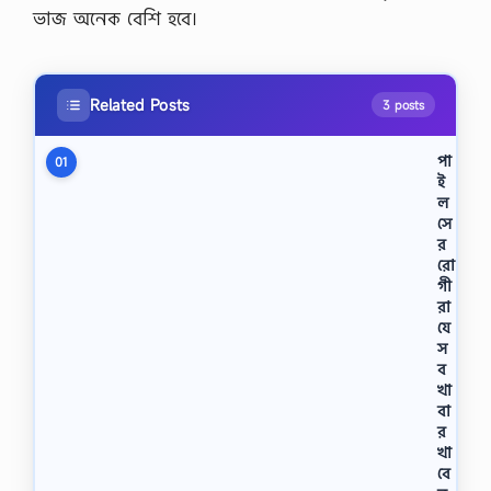
ভাজ অনেক বেশি হবে।
Related Posts
3 posts
পা
01
ই
ল
সে
র
রো
গী
রা
যে
স
ব
খা
বা
র
খা
বে