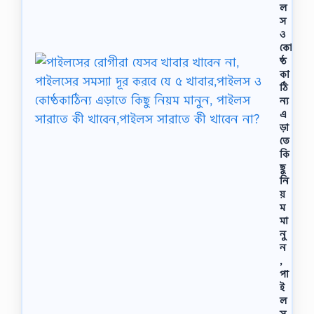
ল
স
ও
কো
ষ্ঠ
কা
ঠি
ন্য
এ
ড়া
তে
কি
ছু
নি
য়
ম
মা
নু
ন
,
পা
ই
ল
স