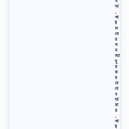
ন
না
,
পা
ই
ল
সে
র
স
ম
স্যা
দূ
র
ক
র
বে
যে
৫
খা
বা
র
,
পা
ই