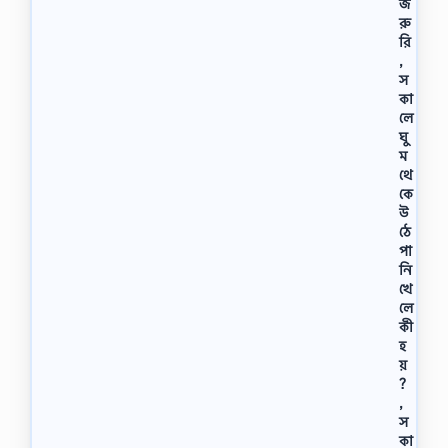
জ
রু
রি
,
স
কা
লে
ঘু
ম
থে
কে
উ
ঠে
পা
নি
খে
লে
কী
হ
য়
?
,
স
কা