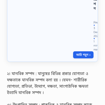
শি
শ
খ
ন
ন
অ
ফ
না
ল
র্স
শিক্ষা
/
২
●
বি
3
য়
ষ
Dec
ব
য়
2023
র্ষে
●
ব
1
র
স্তুঃ
min
দ
…
read
ক্ষি
আরি পড়ুন ›
ণ
এ
শি
য়া
র
২। মানবিক সম্পদ : মানুষের বিভিন্ন প্রকার যোগ্যতা ও
ই
দক্ষতাকে মানবিক সম্পদ বলা হয় । যেমন- শারীরিক
তি
হা
যোগ্যতা, প্রতিভা, উদ্যোগ, দক্ষতা, সাংগাঠনিক ক্ষমতা
স
ইত্যাদি মানবিক সম্পদ ।
(
১
৫
৩। উৎপাদিত সম্পদ : প্রাকৃতিক ও মানবিক সম্পদ কাজে