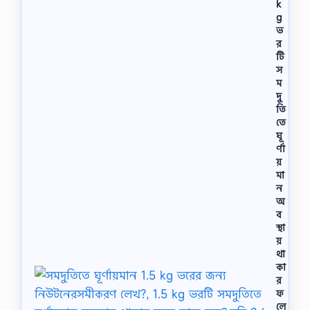
k
g
ভ
র
টি
স
ম
দু
তি
তে
ঘূ
র্ণা
য়
মা
ন
অ
ব
স্থা
য়
থা
কা
র
ফ
লে