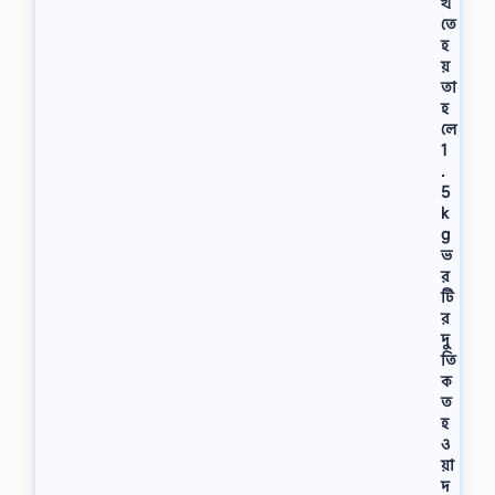
খ
তে
হ
য়
তা
হ
লে
1
.
5
k
g
ভ
র
টি
র
দু
তি
ক
ত
হ
ও
য়া
দ