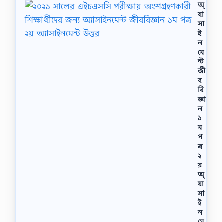
অ্
যা
সা
ই
ন
মে
ন্ট
জী
ব
বি
জ্ঞা
ন
১
ম
প
ত্র
২
য়
অ্
যা
সা
ই
ন
মে