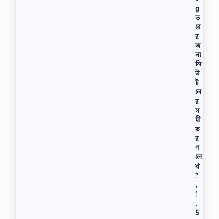
g
ভ
রে
র
জ
ন্য
নি
উ
ট
নে
র
স
মী
ক
র
ণ
লে
খ
?
,
1
.
5