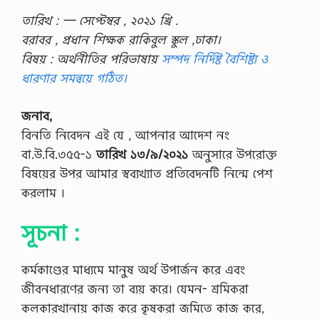
তারিখ : — সেপ্টেম্বর , ২০২১ খ্রি .
বরাবর , প্রধান শিক্ষক রাকিবুল স্কুল ,ঢাকা।
বিষয় : অর্থনীতির পরিভাষায়
সম্পদ নির্দিষ্ট বৈশিষ্ট্য ও
ধারণার সমন্বয়ে গঠিত।
জনাব,
বিনতি নিবেদন এই যে , আপনার আদেশ নং
বা.উ.বি.৩৫৫-১
তারিখ ১৩/৯/২০২১
অনুসারে উপরােক্ত
বিষয়ের উপর আমার স্বব্যখ্যাত প্রতিবেদনটি নিন্মে পেশ
করলাম ।
সূচনা :
কর্মকাণ্ডের মাধ্যমে মানুষ অর্থ উপার্জন করে এবং
জীবনধারণের জন্য তা ব্যয় করে। যেমন- শ্রমিকরা
কলকারখানায় কাজ করে কৃষকরা জমিতে কাজ করে,