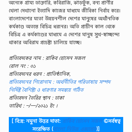
অনেকে গ্রাম্য ডাক্তারি, কবিরাজি, ঝাড়ফুঁক, বন্য প্রাণীর
অ
না
খেলা দেখানো ইত্যাদি কাজের মাধ্যমে জীবিকা নির্বাহ করে।
র্স
বাংলাদেশের মতো উন্নয়নশীল দেশের মানুষের অর্থনৈতিক
পা
স
কর্মকাণ্ড অত্যন্ত বিচিত্র ধরনের। অতি প্রাচীন কাল থেকে
এ
বিচিত্র এ কর্মকাণ্ডের মাধ্যমে এ দেশের মানুষ সুখ-স্বাচ্ছন্দ্যে
বং
…
থাকার অবিরাম প্রচেষ্টা চালিয়ে যাচ্ছে।
প্রতিবেদকের নাম : রাকিব হোসেন সজল
রোল নং : ০১
প্রতিবেদনের ধরন : প্রাতিষ্ঠানিক,
প্রতিবেদনের শিরোনাম : অর্থনীতির পরিভাষায় সম্পদ
নির্দিষ্ট বৈশিষ্ট্য ও ধারণার সমন্বয়ে গঠিত
প্রতিবেদন তৈরির স্থান : ঢাকা
তারিখ : –/—/২০২১ ইং ।
[ বি:দ্র: নমুনা উত্তর দাতা:
রাকিব হোসেন সজল
©সর্বস্বত্ব
সংরক্ষিত
(
বাংলা নিউজ এক্সপ্রেস
)]