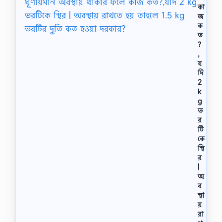
কা
জ
ক
ত
?
,
য
দি
2
k
g
ভ
র
টি
কে
স্থি
র
|
অ
ব
স্থা
য়
রা