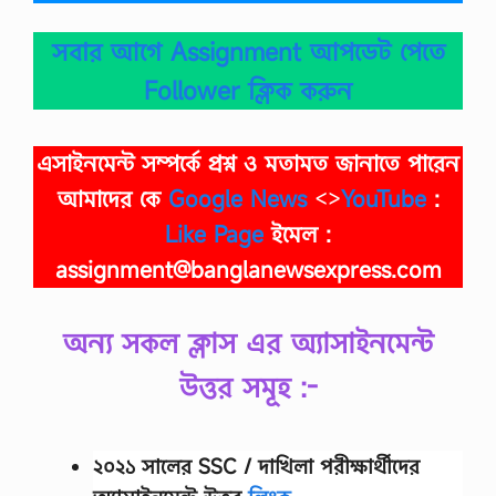
সবার আগে Assignment আপডেট পেতে
Follower ক্লিক করুন
এসাইনমেন্ট সম্পর্কে প্রশ্ন ও মতামত জানাতে পারেন
আমাদের কে
Google News
<>
YouTube
:
Like Page
ইমেল :
assignment@banglanewsexpress.com
অন্য সকল ক্লাস এর অ্যাসাইনমেন্ট
উত্তর সমূহ :-
২০২১ সালের SSC / দাখিলা
পরীক্ষার্থীদের