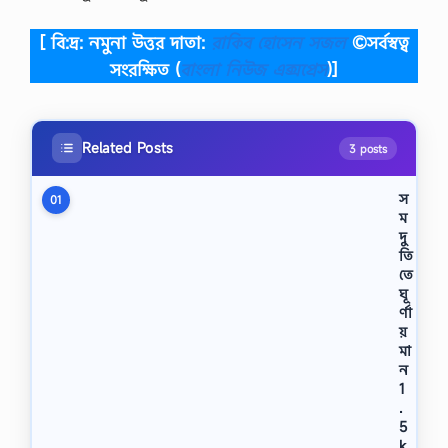
[ বি:দ্র: নমুনা উত্তর দাতা:
রাকিব হোসেন সজল
©সর্বস্বত্ব
সংরক্ষিত
(
বাংলা নিউজ এক্সপ্রেস
)]
Related Posts
3 posts
স
01
ম
দু
তি
তে
ঘূ
র্ণা
য়
মা
ন
1
.
5
k