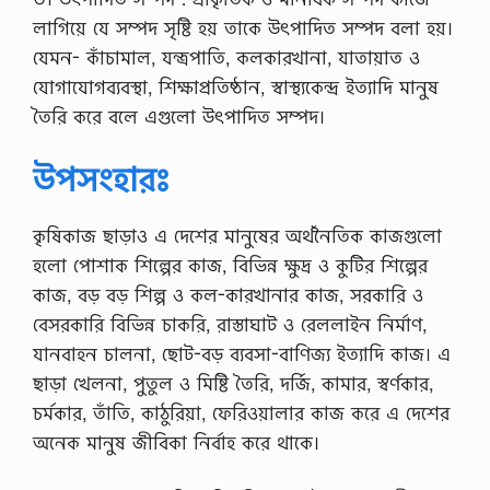
২
লাগিয়ে যে সম্পদ সৃষ্টি হয় তাকে উৎপাদিত সম্পদ বলা হয়।
৬
-
যেমন- কাঁচামাল, যন্ত্রপাতি, কলকারখানা, যাতায়াত ও
১
যোগাযোগব্যবস্থা, শিক্ষাপ্রতিষ্ঠান, স্বাস্থ্যকেন্দ্র ইত্যাদি মানুষ
৭
৫
তৈরি করে বলে এগুলো উৎপাদিত সম্পদ।
৭
)
সা
উপসংহারঃ
জে
শ
ন
কৃষিকাজ ছাড়াও এ দেশের মানুষের অর্থনৈতিক কাজগুলো
2
হলো পোশাক শিল্পের কাজ, বিভিন্ন ক্ষুদ্র ও কুটির শিল্পের
0
2
কাজ, বড় বড় শিল্প ও কল-কারখানার কাজ, সরকারি ও
6
বেসরকারি বিভিন্ন চাকরি, রাস্তাঘাট ও রেললাইন নির্মাণ,
জা
তী
যানবাহন চালনা, ছোট-বড় ব্যবসা-বাণিজ্য ইত্যাদি কাজ। এ
য়
ছাড়া খেলনা, পুতুল ও মিষ্টি তৈরি, দর্জি, কামার, স্বর্ণকার,
বি
শ্ব
চর্মকার, তাঁতি, কাঠুরিয়া, ফেরিওয়ালার কাজ করে এ দেশের
বি
অনেক মানুষ জীবিকা নির্বাহ করে থাকে।
দ্যা
ল
য়