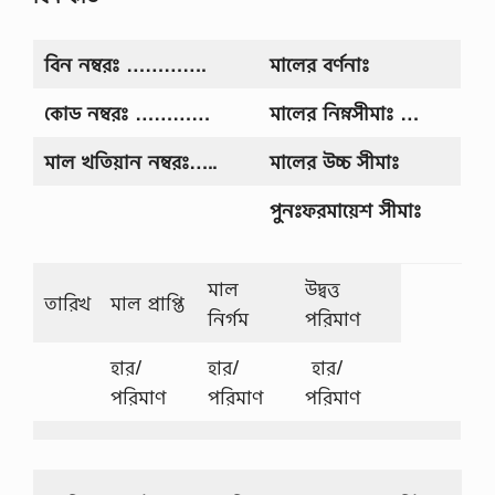
,
র
চ
বিন
নম্বরঃ ………….
মালের
বর্ণনাঃ
না
প
কোড
নম্বরঃ …………
মালের
নিম্নসীমাঃ …
রি
বে
শ
মাল
খতিয়ান
নম্বরঃ…..
মালের
উচ্চ
সীমাঃ
দূ
ষ
পুনঃফরমায়েশ
সীমাঃ
ণ
…
মাল
উদ্বত্ত
তারিখ
মাল প্রাপ্তি
নির্গম
পরিমাণ
হার/
হার/
হার/
পরিমাণ
পরিমাণ
পরিমাণ