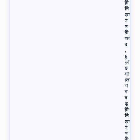
রী
নি
য়ো
গ
প
রী
ক্ষা
র
,
চূ
ড়া
ন্ত
সা
জে
শ
ন
দ
প্ত
রী
নি
য়ো
গ
প
রী