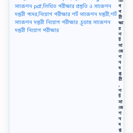
য়ো
গ
প
রী
ক্ষা
র
শ
র্ট
সা
জে
শ
ন
দ
প্ত
রী
,
শ
র্ট
সা
জে
শ
ন
দ
প্ত