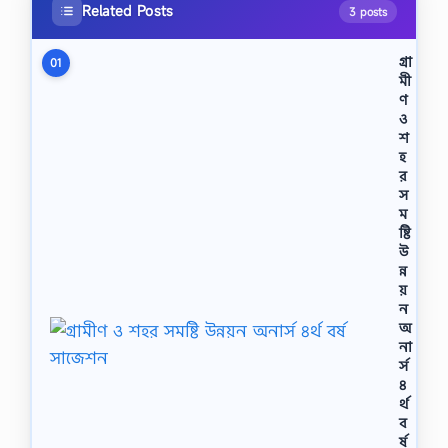
Related Posts
3 posts
গ্রা
01
মী
ণ
ও
শ
হ
র
স
ম
ষ্টি
উ
ন্ন
য়
ন
অ
না
র্স
৪
র্থ
ব
র্ষ