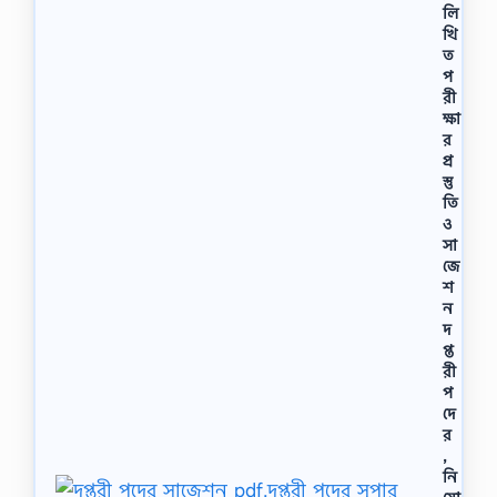
লি
খি
ত
প
রী
ক্ষা
র
প্র
স্তু
তি
ও
সা
জে
শ
ন
দ
প্ত
রী
প
দে
র
,
নি