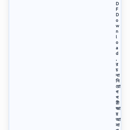
D
F
D
o
w
n
l
o
a
d
,
র
চ
না
নি
য়ো
গ
প
রী
ক্ষা
য়
আ
সা