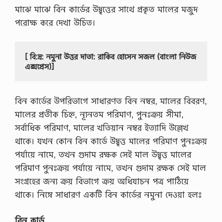
বে
মাঝে মাঝে বিন কার্ডের উদ্বৃত্তের সাথে প্রকৃত মালের মজুদ
শ
পরােক্ষ করে দেখা উচিত।
দূ
ষ
ণ
র
[ বি:দ্র: নমুনা উত্তর দাতা: রাকিব হোসেন সজল (বাংলা নিউজ 
চ
এক্সপ্রেস)]
না
,
প
রি
বিন কার্ডের উপরিভাগে সাধারণত বিন নম্বর, মালের বিবরণ,
বে
মালের প্রতীক চিহ্ন, ন্যূনতম পরিমাণ, পুনঃক্রয় সীমা,
শ
দূ
সর্বাধিক পরিমাণ, মালের খতিয়ান নম্বর ইত্যাদি উল্লেখ
ষ
থাকে। যখন কোন বিন কার্ডে উদ্বৃত্ত মালের পরিমাণ পুনঃক্রয়
ণ
এ
পর্যায়ে নামে, তখন গুদাম রক্ষক সেই মাল উদ্বৃত্ত মালের
ক
পরিমাণ পুনঃক্রয় পর্যায়ে নামে, তখন গুদাম রক্ষক সেই মাল
টি
র
সংগ্রহের জন্য ক্রয় বিভাগে ক্ৰয় অধিযাচন পত্র পাঠিয়ে
চ
থাকে। নিম্নে সাধারণ একটি বিন কার্ডের নমুনা দেওয়া হলঃ
না
লি
খু
বিন কার্ড
ন