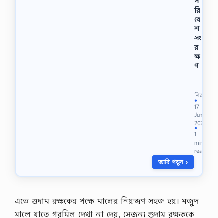
প
রি
বে
শ
সং
র
ক্ষ
ণ
বি
ষ
য়
শিক্ষা
:
●
17
P
Jun
D
2022
F
●
1
D
min
o
read
w
আরি পড়ুন ›
n
l
o
a
d
এতে গুদাম রক্ষকের পক্ষে মালের নিয়ন্ত্রণ সহজ হয়। মজুদ
প
মালে যাতে গরমিল দেখা না দেয়, সেজন্য গুদাম রক্ষককে
রি