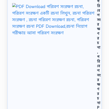
প
রি
বে
শ
সং
র
ক্ষ
ণ
র
চ
না
,
প
রি
বে
শ
সং
র
ক্ষ
ণ
র
চ
না
P