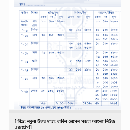
[ বি:দ্র: নমুনা উত্তর দাতা: রাকিব হোসেন সজল (বাংলা নিউজ 