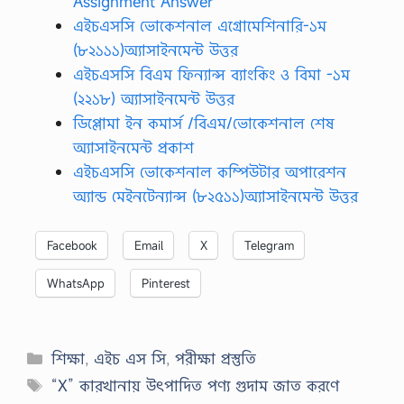
Assignment Answer
এইচএসসি ভোকেশনাল এগ্রোমেশিনারি-১ম
(৮২১১১)অ্যাসাইনমেন্ট উত্তর
এইচএসসি বিএম ফিন্যান্স ব্যাংকিং ও বিমা -১ম
(২২১৮) অ্যাসাইনমেন্ট উত্তর
ডিপ্লোমা ইন কমার্স /বিএম/ভোকেশনাল শেষ
অ্যাসাইনমেন্ট প্রকাশ
এইচএসসি ভোকেশনাল কম্পিউটার অপারেশন
অ্যান্ড মেইনটেন্যান্স (৮২৫১১)অ্যাসাইনমেন্ট উত্তর
Facebook
Email
X
Telegram
WhatsApp
Pinterest
Categories
শিক্ষা
,
এইচ এস সি
,
পরীক্ষা প্রস্তুতি
Tags
“X” কারখানায় উৎপাদিত পণ্য গুদাম জাত করণে