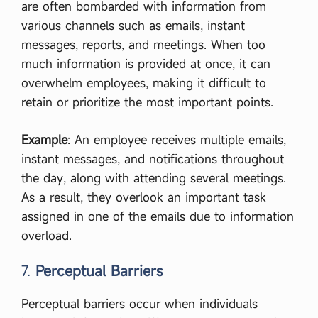
are often bombarded with information from
ভা
ব
various channels such as emails, instant
গু
messages, reports, and meetings. When too
লো
ব
much information is provided at once, it can
র্ণ
overwhelm employees, making it difficult to
না
ক
retain or prioritize the most important points.
র
,
ন
Example
: An employee receives multiple emails,
গ
instant messages, and notifications throughout
রা
য়
the day, along with attending several meetings.
ণে
As a result, they overlook an important task
র
নে
assigned in one of the emails due to information
তি
overload.
বা
চ
ক
7.
Perceptual Barriers
প্র
ভা
ব
Perceptual barriers occur when individuals
ব