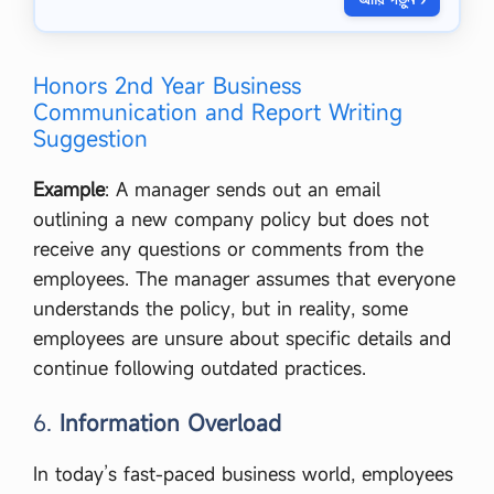
ক
প্র
ভা
ব
Honors 2nd Year Business
সং
ক্ষে
Communication and Report Writing
পে
Suggestion
আ
লো
চ
Example
: A manager sends out an email
না
outlining a new company policy but does not
ক
র
receive any questions or comments from the
,
employees. The manager assumes that everyone
ন
গ
understands the policy, but in reality, some
রা
employees are unsure about specific details and
য়
ণে
continue following outdated practices.
র
স
6.
Information Overload
দ
র্থ
ক
In today’s fast-paced business world, employees
প্র