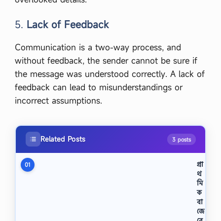
5.
Lack of Feedback
Communication is a two-way process, and
without feedback, the sender cannot be sure if
the message was understood correctly. A lack of
feedback can lead to misunderstandings or
incorrect assumptions.
Related Posts
3 posts
প্রা
01
থ
মি
ক
বা
জে
রে