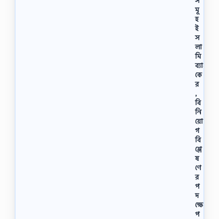
স
মূ
হ
ই
স
লা
মি
ব্যাং
কে
র
,
বি
নি
য়ো
গ
বি
শ্লে
ষ
ণে
র
প
দ
ক্ষে
প