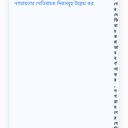
ণে
র
নে
তি
বা
চ
ক
প্র
ভা
ব
ব
র্ণ
না
ক
র
,
ন
গ
রা
য়
ণে
র
নে