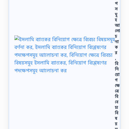
প
স
মূ
হ
আ
লাে
চ
না
ক
র
,
বি
নি
য়ো
গ
ক্ষে
ত্রে
বি
বে
চ্য
বি
ষ
য়