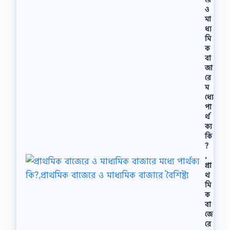
ও
মা
ধ্য
মি
ক
বা
জা
রে
ম
ধ্যে
পা
র্থ
ক্য
কি
?
,
প্রা
থ
মি
ক
বা
জে
রে